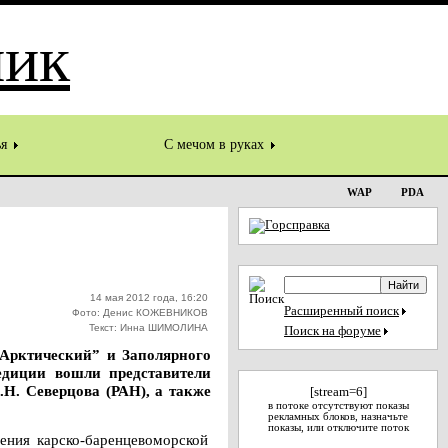
ья
С мечом в руках
WAP
PDA
14 мая 2012 года, 16:20
Расширенный поиск
Фото: Денис КОЖЕВНИКОВ
Текст: Инна ШИМОЛИНА
Поиск на форуме
 Арктический” и Заполярного
едиции вошли представители
Н. Северцова (РАН), а также
[stream=6]
в потоке отсутствуют показы
рекламных блоков, назначьте
показы, или отключите поток
ения карско-баренцевоморской