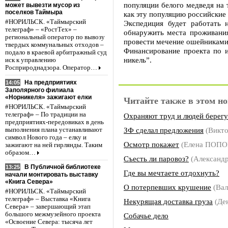
популяции белого медведя на 
может вывезти мусор из
поселков Таймыра
как эту популяцию российские
#НОРИЛЬСК. «Таймырский
Экспедиция будет работать 
телеграф» – «РостТех» –
обнаружить места проживания
региональный оператор по вывозу
провести мечение ошейниками
твердых коммунальных отходов –
Финансирование проекта по 
подало в краевой арбитражный суд
никель”.
иск к управлению
Росприроднадзора. Оператор…
На предприятиях
14:05
Заполярного филиала
«Норникеля» зажигают елки
Читайте также в этом но
#НОРИЛЬСК. «Таймырский
телеграф» – По традиции на
Охраняют труд и людей берегу
предприятиях-передовиках в день
ЗФ сделал предложения
(Викт
выполнения плана устанавливают
символ Нового года – елку и
Осмотр покажет
(Елена ПОПО
зажигают на ней гирлянды. Таким
образом…
Съесть ли паровоз?
(Алексан
В Публичной библиотеке
13:25
Где вы мечтаете отдохнуть?
начали монтировать выставку
«Книга Севера»
О потерпевших крушение
(Вал
#НОРИЛЬСК. «Таймырский
телеграф» – Выставка «Книга
Некурящая доставка груза
(Де
Севера» – завершающий этап
большого межмузейного проекта
Собачье дело
«Освоение Севера: тысяча лет