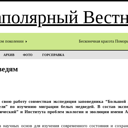
том поколении
Бесконечная красота Помор
АРХИВ
ФОТО
ГОРСПРАВКА
ведям
 свою работу совместная экспедиция заповедника “Большой
ля” по изучению миграции белых медведей. В состав эксп
ческий” и Института проблем экологии и эволюции имени А.
а научных основ для изучения современного состояния и сохран