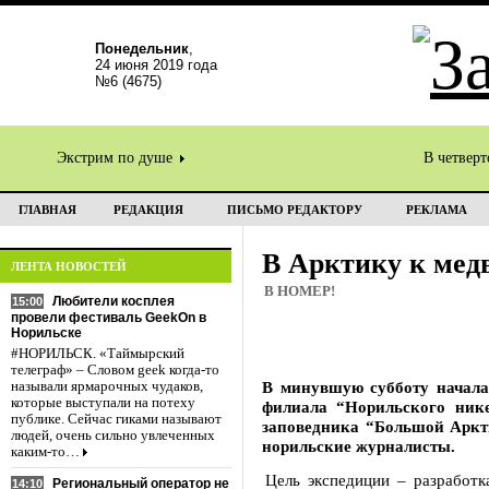
Понедельник
,
24 июня 2019 года
№6 (4675)
Экстрим по душе
В четвер
ГЛАВНАЯ
РЕДАКЦИЯ
ПИСЬМО РЕДАКТОРУ
РЕКЛАМА
В Арктику к мед
ЛЕНТА НОВОСТЕЙ
В НОМЕР!
Любители косплея
15:00
провели фестиваль GeekOn в
Норильске
#НОРИЛЬСК. «Таймырский
телеграф» – Словом geek когда-то
В минувшую субботу начала
называли ярмарочных чудаков,
которые выступали на потеху
филиала “Норильского нике
публике. Сейчас гиками называют
заповедника “Большой Аркти
людей, очень сильно увлеченных
норильские журналисты.
каким-то…
Цель экспедиции – разработк
Региональный оператор не
14:10