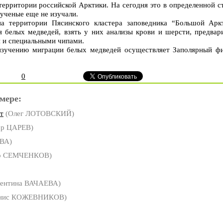
территории российской Арктики. На сегодня это в определенной ст
 ученые еще не изучали.
на территории Пясинского кластера заповедника “Большой Арк
 белых медведей, взять у них анализы крови и шерсти, предвар
 и специальными чипами.
изучению миграции белых медведей осуществляет Заполярный 
0
мере:
т
(Олег ЛОТОВСКИЙ)
ор ЦАРЕВ)
ВА)
др СЕМЧЕНКОВ)
ентина ВАЧАЕВА)
нис КОЖЕВНИКОВ)