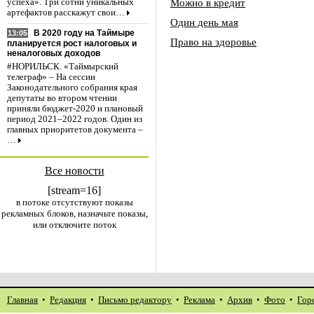
Можно в кредит
успеха». Три сотни уникальных
артефактов расскажут свои…
Один день мая
В 2020 году на Таймыре
13:05
Право на здоровье
планируется рост налоговых и
неналоговых доходов
#НОРИЛЬСК. «Таймырский
телеграф» – На сессии
Законодательного собрания края
депутаты во втором чтении
приняли бюджет-2020 и плановый
период 2021–2022 годов. Один из
главных приоритетов документа –
…
Все новости
[stream=16]
в потоке отсутствуют показы
рекламных блоков, назначьте показы,
или отключите поток
Главная
•
Редакция
•
Письмо редактору
•
Реклама
•
Архив
•
Фото
•
Гор