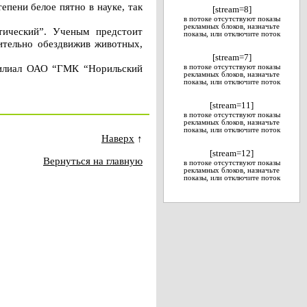
епени белое пятно в науке, так
[stream=8]
в потоке отсутствуют показы
рекламных блоков, назначьте
тический”. Ученым предстоит
показы, или отключите поток
ительно обездвижив животных,
[stream=7]
филиал ОАО “ГМК “Норильский
в потоке отсутствуют показы
рекламных блоков, назначьте
показы, или отключите поток
[stream=11]
в потоке отсутствуют показы
рекламных блоков, назначьте
показы, или отключите поток
Наверх
↑
[stream=12]
Вернуться на главную
в потоке отсутствуют показы
рекламных блоков, назначьте
показы, или отключите поток