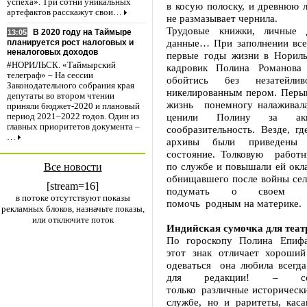
успеха». Три сотни уникальных
в косую полоску, и древнюю л
артефактов расскажут свои…
не размазывает чернила.
Трудовые книжки, личные д
В 2020 году на Таймыре
13:05
данные… При заполнении все
планируется рост налоговых и
неналоговых доходов
первые годы жизни в Нориль
#НОРИЛЬСК. «Таймырский
кадровик Полина Романова
телеграф» – На сессии
обойтись без незатейл
Законодательного собрания края
никелированным пером. Перыш
депутаты во втором чтении
жизнь понемногу налаживала
приняли бюджет-2020 и плановый
ценили Полину за акк
период 2021–2022 годов. Один из
главных приоритетов документа –
сообразительность. Везде, гд
…
архивы были приведены 
состояние. Толковую работн
по службе и повышали ей окл
Все новости
обнищавшего после войны сел
[stream=16]
подумать о своем г
в потоке отсутствуют показы
помочь родным на материке.
рекламных блоков, назначьте показы,
или отключите поток
Индийская сумочка для теат
По гороскопу Полина Епифа
этот знак отличает хороший
одеваться она любила всегда
для редакции! – со
только различные историческ
службе, но и раритеты, кас