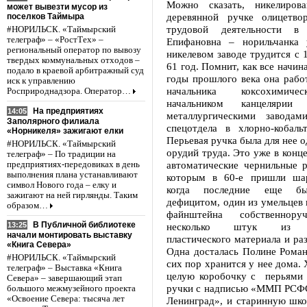
Можно сказать, никелиров
может вывезти мусор из
деревянной ручке олицетво
поселков Таймыра
трудовой деятельности в
#НОРИЛЬСК. «Таймырский
телеграф» – «РостТех» –
Епифановна – норильчанка 
региональный оператор по вывозу
никелевом заводе трудится с 1
твердых коммунальных отходов –
61 год. Помнит, как все начин
подало в краевой арбитражный суд
годы прошлого века она рабо
иск к управлению
начальника коксохимичес
Росприроднадзора. Оператор…
начальником канцеляри
На предприятиях
14:05
металлургическими заводам
Заполярного филиала
спецотдела в хлорно-коба
«Норникеля» зажигают елки
Перьевая ручка была для нее о
#НОРИЛЬСК. «Таймырский
орудий труда. Это уже в конце
телеграф» – По традиции на
автоматические чернильные р
предприятиях-передовиках в день
выполнения плана устанавливают
которым в 60-е пришли шар
символ Нового года – елку и
когда последние еще б
зажигают на ней гирлянды. Таким
дефицитом, один из умельцев 
образом…
файнштейна собственнору
В Публичной библиотеке
несколько штук из ра
13:25
начали монтировать выставку
пластического материала и раз
«Книга Севера»
Одна досталась Полине Роман
#НОРИЛЬСК. «Таймырский
сих пор хранится у нее дома. 
телеграф» – Выставка «Книга
целую коробочку с перьями 
Севера» – завершающий этап
ручки с надписью «ММП РС
большого межмузейного проекта
«Освоение Севера: тысяча лет
Ленинград», и старинную шко