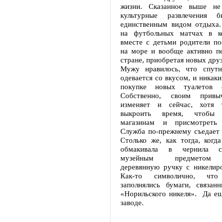
жизни. Сказанное выше не 
культурные развлечения 
единственным видом отдыха.
на футбольных матчах в к
вместе с детьми родители по
на море и вообще активно п
стране, приобретая новых дру
Мужу нравилось, что спутн
одевается со вкусом, и никаки
покупке новых туалетов 
Собственно, своим прив
изменяет и сейчас, хотя 
выкроить время, чтобы
магазинам и присмотреть
Служба по-прежнему съедает 
Столько же, как тогда, когд
обмакивала в чернила 
музейным предметом 
деревянную ручку с никелир
Как-то символично, чт
заполнялись бумаги, связан
«Норильского никеля». Да ещ
заводе.