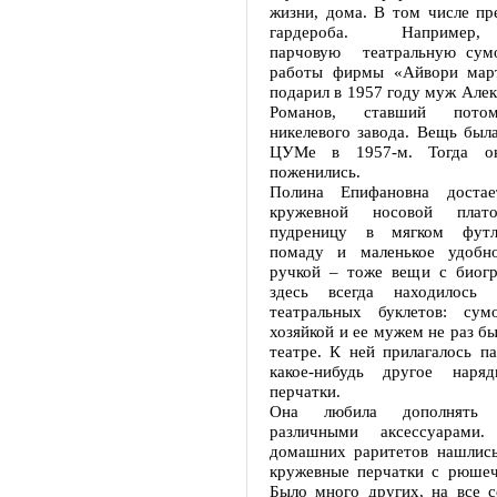
жизни, дома. В том числе пр
гардероба. Например
парчовую театральную сумо
работы фирмы «Айвори март
подарил в 1957 году муж Але
Романов, ставший пото
никелевого завода. Вещь был
ЦУМе в 1957-м. Тогда о
поженились.
Полина Епифановна доста
кружевной носовой плато
пудреницу в мягком футл
помаду и маленькое удобно
ручкой – тоже вещи с биог
здесь всегда находилось
театральных буклетов: сум
хозяйкой и ее мужем не раз б
театре. К ней прилагалось п
какое-нибудь другое наря
перчатки.
Она любила дополнять 
различными аксессуарами
домашних раритетов нашлись
кружевные перчатки с рюшечк
Было много других, на все с