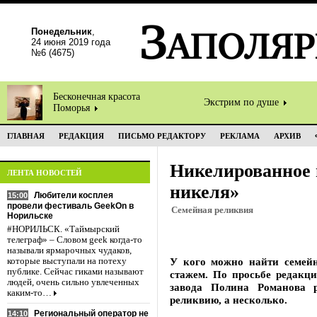
Понедельник
,
24 июня 2019 года
№6 (4675)
Бесконечная красота
Экстрим по душе
Поморья
ГЛАВНАЯ
РЕДАКЦИЯ
ПИСЬМО РЕДАКТОРУ
РЕКЛАМА
АРХИВ
Никелированное 
ЛЕНТА НОВОСТЕЙ
никеля»
Любители косплея
15:00
провели фестиваль GeekOn в
Семейная реликвия
Норильске
#НОРИЛЬСК. «Таймырский
телеграф» – Словом geek когда-то
называли ярмарочных чудаков,
У кого можно найти семейн
которые выступали на потеху
публике. Сейчас гиками называют
стажем. По просьбе редакци
людей, очень сильно увлеченных
завода Полина Романова 
каким-то…
реликвию, а несколько.
Региональный оператор не
14:10