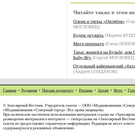
Читайте также в этом но
Олени и тигры «Октября»
(Сер
МОГЛОВЕЦ)
Будем дружить
(Марина БУШ
Матч-перематч
(Елена ПОПОВ
Тарас женился на Бульбе, или 
Бабу-Ягу
(Сергей МОГЛОВЕЦ
Отдельный кайерканский «бат
(Андрей СОЛДАКОВ)
Главная
•
Редакция
•
Письмо редактору
•
Реклама
•
Архив
•
Фото
•
Гор
©
Заполярный Вестник
. Учредитель газеты — ООО «Медиакомпания «Северн
«Медиакомпания «Северный город». Все права защищены.
При полном или частичном использовании материалов ссылка на «Заполярны
размещении материалов в интернете — гиперссылка на «Заполярный Вестник
газеты не предоставляет справочную информацию. Редакция не несет ответ
содержащуюся в рекламных объявлениях.