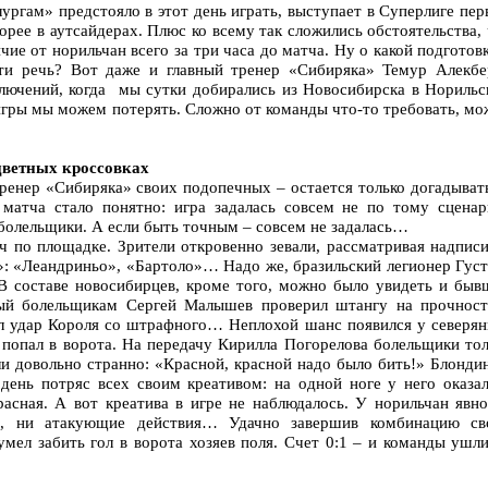
ургам» предстояло в этот день играть, выступает в Суперлиге пе
орее в аутсайдерах. Плюс ко всему так сложились обстоятельства,
ие от норильчан всего за три часа до матча. Ну о какой подготов
ти речь? Вот даже и главный тренер «Сибиряка» Темур Алекбе
ключений, когда мы сутки добирались из Новосибирска в Норильск
 игры мы можем потерять. Сложно от команды что-то требовать, м
цветных кроссовках
ренер «Сибиряка» своих подопечных – остается только догадыват
матча стало понятно: игра задалась совсем не по тому сценар
болельщики. А если быть точным – совсем не задалась…
ч по площадке. Зрители откровенно зевали, рассматривая надписи
»: «Леандриньо», «Бартоло»… Надо же, бразильский легионер Густ
В составе новосибирцев, кроме того, можно было увидеть и быв
ный болельщикам Сергей Малышев проверил штангу на прочнос
ил удар Короля со штрафного… Неплохой шанс появился у северян
 попал в ворота. На передачу Кирилла Погорелова болельщики то
ли довольно странно: «Красной, красной надо было бить!» Блонди
 день потряс всех своим креативом: на одной ноге у него оказал
расная. А вот креатива в игре не наблюдалось. У норильчан явн
е, ни атакующие действия… Удачно завершив комбинацию св
умел забить гол в ворота хозяев поля. Счет 0:1 – и команды ушл