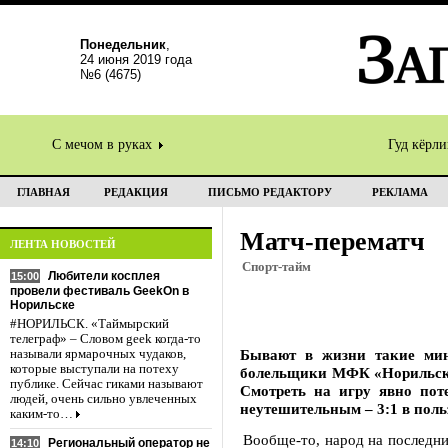
Понедельник
,
24 июня 2019 года
№6 (4675)
С мечом в руках
Гуд кёрл
ГЛАВНАЯ
РЕДАКЦИЯ
ПИСЬМО РЕДАКТОРУ
РЕКЛАМА
Матч-перематч
ЛЕНТА НОВОСТЕЙ
Спорт-тайм
Любители косплея
15:00
провели фестиваль GeekOn в
Норильске
#НОРИЛЬСК. «Таймырский
телеграф» – Словом geek когда-то
Бывают в жизни такие мин
называли ярмарочных чудаков,
которые выступали на потеху
болельщики МФК «Норильский
публике. Сейчас гиками называют
Смотреть на игру явно пот
людей, очень сильно увлеченных
неутешительным – 3:1 в пол
каким-то…
Вообще-то, народ на последн
Региональный оператор не
14:10