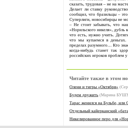
сказать, трудовая – не на маст
Делает ли ставку руководств
сообщил, что бразильцы – эт
Суперлиги, новосибирцы не мо
– Не стоит забывать, что на
«Норильского никеля», дубль к
что есть, нужно учить. Дотяг
что мы купаемся в деньгах.
пределах разумного… Кто знае
когда-нибудь станет так зд
российских игроков проблем у 
Читайте также в этом но
Олени и тигры «Октября»
(Се
Будем дружить
(Марина БУШ
Тарас женился на Бульбе, или 
Отдельный кайерканский «бат
Никелированное перо для «Нор