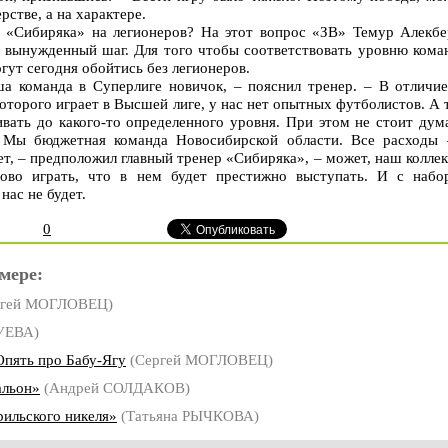
ерстве, а на характере.
о «Сибиряка» на легионеров? На этот вопрос «ЗВ» Темур Алекбе
о вынужденный шаг. Для того чтобы соответствовать уровню кома
гут сегодня обойтись без легионеров.
ша команда в Суперлиге новичок, – пояснил тренер. – В отличие
оторого играет в Высшей лиге, у нас нет опытных футболистов. А 
ивать до какого-то определенного уровня. При этом не стоит дум
 Мы бюджетная команда Новосибирской области. Все расходы 
т, – предположил главный тренер «Сибиряка», – может, наш колле
орово играть, что в нем будет престижно выступать. И с набо
нас не будет.
0
мере:
ргей МОГЛОВЕЦ)
УЕВА)
Опять про Бабу-Ягу
(Сергей МОГЛОВЕЦ)
альон»
(Андрей СОЛДАКОВ)
ильского никеля»
(Татьяна РЫЧКОВА)