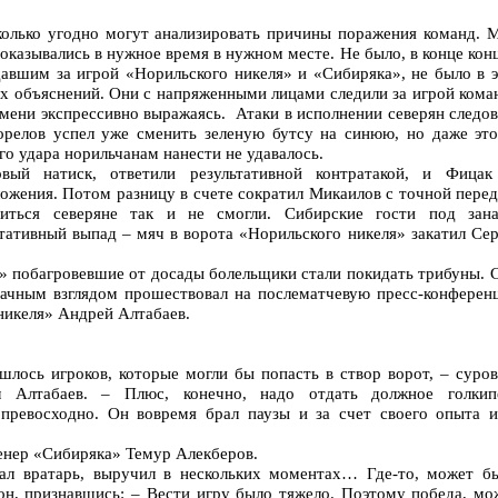
олько угодно могут анализировать причины поражения команд. М
 оказывались в нужное время в нужном месте. Не было, в конце кон
давшим за игрой «Норильского никеля» и «Сибиряка», не было в э
тих объяснений. Они с напряженными лицами следили за игрой ком
емени экспрессивно выражаясь. Атаки в исполнении северян следо
орелов успел уже сменить зеленую бутсу на синюю, но даже это
о удара норильчанам нанести не удавалось.
вый натиск, ответили результативной контратакой, и Фицак
ожения. Потом разницу в счете сократил Микаилов с точной пере
иться северяне так и не смогли. Сибирские гости под зана
тативный выпад – мяч в ворота «Норильского никеля» закатил Се
!» побагровевшие от досады болельщики стали покидать трибуны. 
ачным взглядом прошествовал на послематчевую пресс-конферен
никеля» Андрей Алтабаев.
ашлось игроков, которые могли бы попасть в створ ворот, – суро
л Алтабаев. – Плюс, конечно, надо отдать должное голкип
превосходно. Он вовремя брал паузы и за счет своего опыта и
ренер «Сибиряка» Темур Алекберов.
ал вратарь, выручил в нескольких моментах… Где-то, может бы
 он, признавшись: – Вести игру было тяжело. Поэтому победа, мо