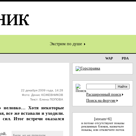
Экстрим по душе
WAP
PDA
22 декабря 2009 года, 14:28
Расширенный поиск
Фото: Денис КОЖЕВНИКОВ
Текст: Елена ПОПОВА
Поиск на форуме
то неловко… Хотя некоторые
 все же вставали и уходили.
 сил. Итог встречи оказался
[stream=6]
в потоке отсутствуют показы
рекламных блоков, назначьте
показы, или отключите поток
ой.
Били, но не попадали