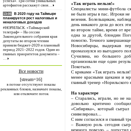
успеха». Три сотни уникальных
«Так играть нельзя!»
артефактов расскажут свои…
Специалисты мини-футбола ск
не было игры в пас. Игроки не
В 2020 году на Таймыре
13:05
планируется рост налоговых и
везения. Болельщикам, наблю
неналоговых доходов
день никакого дела до всех э
#НОРИЛЬСК. «Таймырский
во втором тайме, время от вр
телеграф» – На сессии
одна за другой, блондин Пог
Законодательного собрания края
помогло. Точного завершающег
депутаты во втором чтении
Новосибирцы, выдержав пер
приняли бюджет-2020 и плановый
период 2021–2022 годов. Один из
промахнулся из выгодного пол
главных приоритетов документа –
Сучилина, но большего доб
…
организовали еще один резуль
Покотыло.
Все новости
С криками «Так играть нельзя
менее красными щеками и мр
[stream=16]
главный тренер «Норильского 
в потоке отсутствуют показы
рекламных блоков, назначьте показы,
На характере
или отключите поток
– Старались, играли, но не н
довольно критично сообщи
«Сибиряка», который сыграл 
снивелировал…
С ним согласился и главный т
– Важную роль сегодня сыгр
немного повезло, – допустил