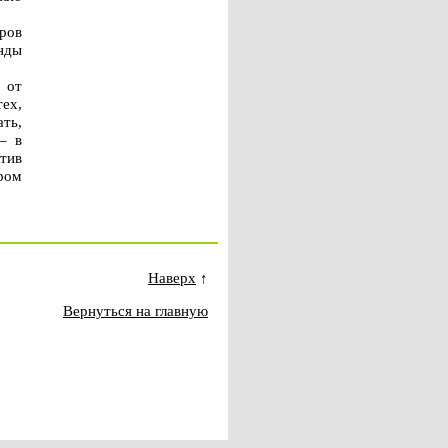
ров
нды
 от
тех,
ать,
– в
ктив
ром
Наверх
↑
Вернуться на главную