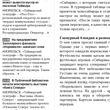
«Сибиряк», с которым «металл
может вывезти мусор из
поселков Таймыра
сезон. В турнирной таблице ск
#НОРИЛЬСК. «Таймырский
прилетели новосибирцы в отлич
телеграф» – «РостТех» –
настрое на победу может ид
региональный оператор по вывозу
признался: «После таких при
твердых коммунальных отходов –
тремя перелетами, в качестве
подало в краевой арбитражный суд
только просить…»
иск к управлению
Росприроднадзора. Оператор…
Гламурный блондин в разно
На предприятиях
14:05
О чем таком просил главный т
Заполярного филиала
Однако уже с первых минут 
«Норникеля» зажигают елки
которого ожидали норильские 
#НОРИЛЬСК. «Таймырский
Футболисты лениво катали мя
телеграф» – По традиции на
предприятиях-передовиках в день
футболках игроков «Сибиряка
выполнения плана устанавливают
защищает ворота соперника! 
символ Нового года – елку и
норильчан. Вот небезызвест
зажигают на ней гирлянды. Таким
Густаво не очень удачно отб
образом…
Иванченкова, но мяч снова не
В Публичной библиотеке
13:25
на первый взгляд отреагирова
начали монтировать выставку
«Норильского никеля» в этот
«Книга Севера»
зеленая бутса. На другой – к
#НОРИЛЬСК. «Таймырский
клеилась ни игра в оборон
телеграф» – Выставка «Книга
партнеров, Бартоло наконец с
Севера» – завершающий этап
большого межмузейного проекта
перерыв.
«Освоение Севера: тысяча лет