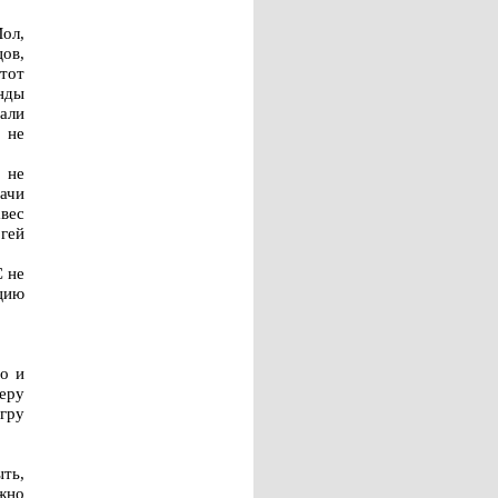
ол,
цов,
тот
анды
вали
 не
 не
дачи
вес
ргей
С не
цию
во и
еру
гру
ть,
жно