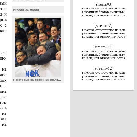
рвый
[stream=8]
 что
в потоке отсутствуют показы
Играли как могли...
рекламных блоков, назначьте
ке и
показы, или отключите поток
ров
, с
[stream=7]
ожно
в потоке отсутствуют показы
рекламных блоков, назначьте
показы, или отключите поток
[stream=11]
в потоке отсутствуют показы
ься.
рекламных блоков, назначьте
ию,
показы, или отключите поток
 на
[stream=12]
в потоке отсутствуют показы
аво
рекламных блоков, назначьте
ших
показы, или отключите поток
Некоторые на трибунах спали...
ть…
ина
лько
н из
ась
о не
оих
и на