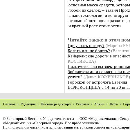
основная масса средств, котор
любой из сделок, – заявил Прох
в нанотехнологии, и во вторую
огромный потенциал развития, 
и кратный рост стоимости».
Читайте также в этом ном
Где узнать погоду?
(Марина Б
Болеть или не болеть?
(Валенти
Кайерканские дороги в опаснос
КОСТИКОВА)
Пользуетесь ли вы электронным
библиотеками и согласны ли плат
услуги?
(Денис КОЖЕВНИКОВ)
Гороскоп от астролога Евгения
ВОЛОКОНЦЕВА с 14 по 20 янв
Главная
•
Редакция
•
Письмо редактору
•
Реклама
•
Архив
•
Фото
•
Гор
©
Заполярный Вестник
. Учредитель газеты — ООО «Медиакомпания «Северн
«Медиакомпания «Северный город». Все права защищены.
При полном или частичном использовании материалов ссылка на «Заполярны