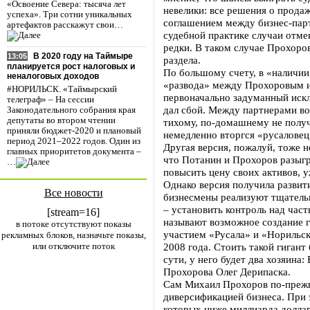
«Освоение Севера: тысяча лет
невелики: все решения о продаж
успеха». Три сотни уникальных
соглашением между бизнес-парт
артефактов расскажут свои…
судебной практике случаи отм
редки. В таком случае Прохоров
В 2020 году на Таймыре
13:05
раздела.
планируется рост налоговых и
По большому счету, в «наличии
неналоговых доходов
«развода» между Прохоровым и
#НОРИЛЬСК. «Таймырский
первоначально задуманный иск
телеграф» – На сессии
дал сбой. Между партнерами воз
Законодательного собрания края
депутаты во втором чтении
тихому, по-домашнему не полу
приняли бюджет-2020 и плановый
немедленно вторгся «русаловец
период 2021–2022 годов. Один из
Другая версия, пожалуй, тоже н
главных приоритетов документа –
что Потанин и Прохоров разыг
…
повысить цену своих активов, у
Однако версия получила развити
Все новости
бизнесмены реализуют тщательн
– установить контроль над част
[stream=16]
называют возможное создание г
в потоке отсутствуют показы
участием «Русала» и «Норильс
рекламных блоков, назначьте показы,
или отключите поток
2008 года. Стоить такой гигант
сути, у него будет два хозяина
Прохорова Олег Дерипаска.
Сам Михаил Прохоров по-прежн
диверсификацией бизнеса. При 
которых ниже миллиарда долл