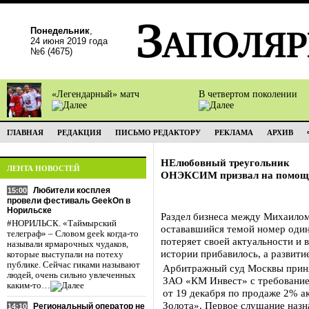
Понедельник
,
24 июня 2019 года
№6 (4675)
«Легендарный» матч
В четвертом поколении
ГЛАВНАЯ
РЕДАКЦИЯ
ПИСЬМО РЕДАКТОРУ
РЕКЛАМА
АРХИВ
НЕлюбовный треугольник
ЛЕНТА НОВОСТЕЙ
ОНЭКСИМ призвал на помощь
Любители косплея
15:00
провели фестиваль GeekOn в
Норильске
Раздел бизнеса между Михаил
#НОРИЛЬСК. «Таймырский
остававшийся темой номер один 
телеграф» – Словом geek когда-то
потеряет своей актуальности и 
называли ярмарочных чудаков,
истории прибавилось, а развити
которые выступали на потеху
публике. Сейчас гиками называют
Арбитражный суд Москвы приня
людей, очень сильно увлеченных
ЗАО «КМ Инвест» с требование
каким-то…
от 19 декабря по продаже 2% а
Золота». Первое слушание назна
Региональный оператор не
14:10