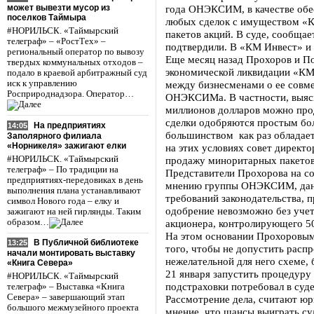
может вывезти мусор из
года ОНЭКСИМ, в качестве обе
поселков Таймыра
любых сделок с имуществом «К
#НОРИЛЬСК. «Таймырский
пакетов акций. В суде, сообщ
телеграф» – «РостТех» –
подтвердили. В «КМ Инвест» и 
региональный оператор по вывозу
Еще месяц назад Прохоров и П
твердых коммунальных отходов –
экономической ликвидации «КМ
подало в краевой арбитражный суд
иск к управлению
между бизнесменами о ее совме
Росприроднадзора. Оператор…
ОНЭКСИМа. В частности, выясн
миллионов долларов можно прод
сделки одобряются простым бо
На предприятиях
14:05
большинством как раз обладае
Заполярного филиала
«Норникеля» зажигают елки
на этих условиях совет директ
#НОРИЛЬСК. «Таймырский
продажу миноритарных пакетов
телеграф» – По традиции на
Представители Прохорова на со
предприятиях-передовиках в день
мнению группы ОНЭКСИМ, данн
выполнения плана устанавливают
требований законодательства, 
символ Нового года – елку и
одобрение невозможно без учет
зажигают на ней гирлянды. Таким
образом…
акционера, контролирующего 5
На этом основании Прохоровым
В Публичной библиотеке
13:25
того, чтобы не допустить расп
начали монтировать выставку
нежелательной для него схеме,
«Книга Севера»
21 января запустить процедуру
#НОРИЛЬСК. «Таймырский
подстраховки потребовал в суде
телеграф» – Выставка «Книга
Севера» – завершающий этап
Рассмотрение дела, считают юри
большого межмузейного проекта
мнение, что шансы выиграть с