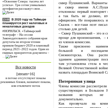
«Освоение Севера: тысяча лет
сквер Пушкинский. Варианты
успеха». Три сотни уникальных
и сквер имени А.С.Пушк
артефактов расскажут свои…
отклонила: первый повторяет 
а так быть не должно, вто
В 2020 году на Таймыре
официозен. Не понравилось и
13:05
планируется рост налоговых и
Сказок – все-таки поэт писал
неналоговых доходов
столько для детей.
#НОРИЛЬСК. «Таймырский
– Сквер Пушкинский – это и со
телеграф» – На сессии
проще для произношения, – в
Законодательного собрания края
из членов комиссии.
депутаты во втором чтении
приняли бюджет-2020 и плановый
Также присвоено наимен
период 2021–2022 годов. Один из
большой и посещаем
главных приоритетов документа –
Снежногорска. Она распо
…
зданием администрации посе
там установлена стела в че
Все новости
Великой Отечественной войне
назвать площадью Воинской С
[stream=16]
в потоке отсутствуют показы
Потерянная улица
рекламных блоков, назначьте показы,
или отключите поток
Члены комиссии рассмотрели 
существующих в Большом Но
названия которых не п
документально.
Как прозвучало на комис
муниципалитет провел ин