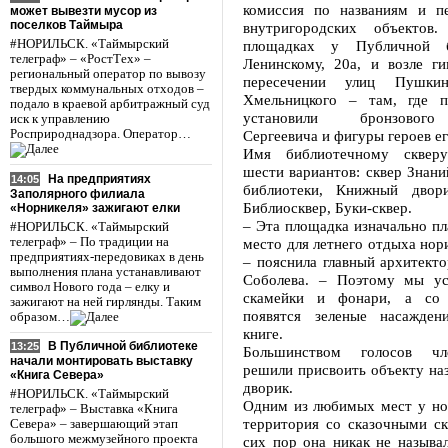
комиссия по названиям и п
может вывезти мусор из
поселков Таймыра
внутригородских объекто
#НОРИЛЬСК. «Таймырский
площадках у Публичной б
телеграф» – «РостТех» –
Ленинскому, 20а, и возле 
региональный оператор по вывозу
пересечении улиц Пушки
твердых коммунальных отходов –
Хмельницкого – там, где 
подало в краевой арбитражный суд
установили бронзового
иск к управлению
Росприроднадзора. Оператор…
Сергеевича и фигуры героев ег
Имя библиотечному сквер
шести вариантов: сквер Знан
На предприятиях
14:05
библиотеки, Книжный двори
Заполярного филиала
Библиосквер, Буки-сквер.
«Норникеля» зажигают елки
– Эта площадка изначально пл
#НОРИЛЬСК. «Таймырский
телеграф» – По традиции на
место для летнего отдыха нори
предприятиях-передовиках в день
– пояснила главный архитект
выполнения плана устанавливают
Соболева. – Поэтому мы ус
символ Нового года – елку и
скамейки и фонари, а со
зажигают на ней гирлянды. Таким
появятся зеленые насажден
образом…
книге.
В Публичной библиотеке
13:25
Большинством голосов чл
начали монтировать выставку
решили присвоить объекту на
«Книга Севера»
дворик.
#НОРИЛЬСК. «Таймырский
Одним из любимых мест у нор
телеграф» – Выставка «Книга
территория со сказочными ск
Севера» – завершающий этап
большого межмузейного проекта
сих пор она никак не называл