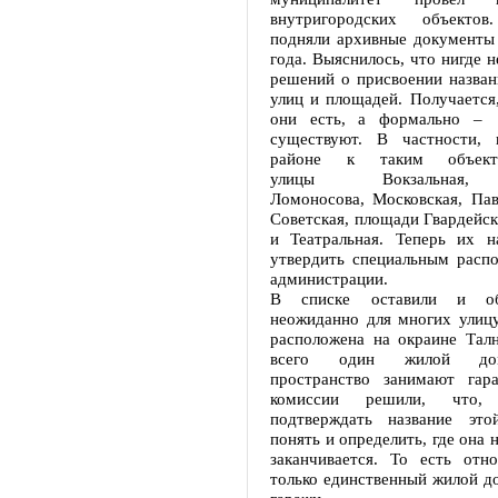
внутригородских объектов
подняли архивные документы 
года. Выяснилось, что нигде 
решений о присвоении назван
улиц и площадей. Получается
они есть, а формально –
существуют. В частности, 
районе к таким объект
улицы Вокзальная, Лен
Ломоносова, Московская, Пав
Советская, площади Гвардейск
и Театральная. Теперь их н
утвердить специальным распо
администрации.
В списке оставили и об
неожиданно для многих улиц
расположена на окраине Талн
всего один жилой дом
пространство занимают гар
комиссии решили, что,
подтверждать название это
понять и определить, где она н
заканчивается. То есть отн
только единственный жилой д