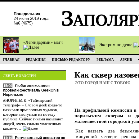
Понедельник
,
24 июня 2019 года
№6 (4675)
«Легендарный» матч
Экстрим по душе
ГЛАВНАЯ
РЕДАКЦИЯ
ПИСЬМО РЕДАКТОРУ
РЕКЛАМА
АРХИВ
Как сквер назове
ЛЕНТА НОВОСТЕЙ
ЭТО ГОРОД НАШ С ТОБОЮ
Любители косплея
15:00
провели фестиваль GeekOn в
Норильске
#НОРИЛЬСК. «Таймырский
телеграф» – Словом geek когда-то
На профильной комиссии в 
называли ярмарочных чудаков,
которые выступали на потеху
норильским скверам и д
публике. Сейчас гиками называют
малоизвестной городской ул
людей, очень сильно увлеченных
каким-то…
Как назвать два безымян
минувший четверг решала 
Региональный оператор не
14:10