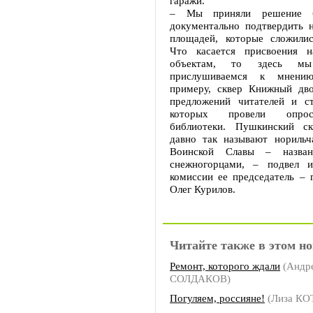
гаражи.
– Мы приняли решение б
документально подтвердить н
площадей, которые сложилис
Что касается присвоения н
объектам, то здесь мы
прислушиваемся к мнени
примеру, сквер Книжный дв
предложений читателей и ст
которых провели опрос
библиотеки. Пушкинский с
давно так называют норильч
Воинской Славы – назван
снежногорцами, – подвел и
комиссии ее председатель – 
Олег Курилов.
Читайте также в этом но
Ремонт, которого ждали
(Андр
СОЛДАКОВ)
Погуляем, россияне!
(Лиза КО