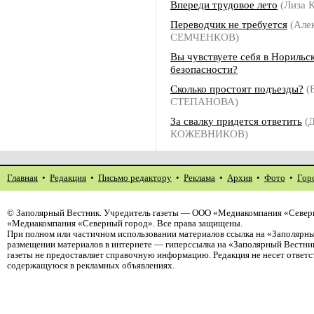
Впереди трудовое лето
(Лиза 
Переводчик не требуется
(Але
СЕМЧЕНКОВ)
Вы чувствуете себя в Норильск
безопасности?
Сколько простоят подъезды?
(
СТЕПАНОВА)
За свалку придется ответить
(Д
КОЖЕВНИКОВ)
Главная
•
Редакция
•
Письмо редактору
•
Реклама
•
Архив
•
Фото
•
Гор
©
Заполярный Вестник
. Учредитель газеты — ООО «Медиакомпания «Северн
«Медиакомпания «Северный город». Все права защищены.
При полном или частичном использовании материалов ссылка на «Заполярны
размещении материалов в интернете — гиперссылка на «Заполярный Вестник
газеты не предоставляет справочную информацию. Редакция не несет ответ
содержащуюся в рекламных объявлениях.