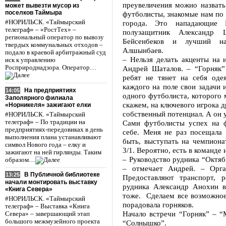
преувеличения можно назвать
может вывезти мусор из
поселков Таймыра
футболисты, знакомые нам по
#НОРИЛЬСК. «Таймырский
города. Это нападающие 
телеграф» – «РостТех» –
полузащитник Александр 
региональный оператор по вывозу
Бейсенбеков и лучший на
твердых коммунальных отходов –
Алшынбаев.
подало в краевой арбитражный суд
– Нельзя делать акценты на 
иск к управлению
Росприроднадзора. Оператор…
Андрей Шаталов. – “Горняк”
ребят не тянет на себя оде
каждого на поле свои задачи 
На предприятиях
14:05
одного футболиста, которого 
Заполярного филиала
скажем, на ключевого игрока д
«Норникеля» зажигают елки
собственный потенциал. А он 
#НОРИЛЬСК. «Таймырский
телеграф» – По традиции на
Сами футболисты успех на 
предприятиях-передовиках в день
себе. Меня не раз посещала 
выполнения плана устанавливают
быть, выступать на чемпион
символ Нового года – елку и
3/1. Вероятно, есть в команде
зажигают на ней гирлянды. Таким
– Руководство рудника “Октяб
образом…
– отмечает Андрей. – Орга
В Публичной библиотеке
13:25
Предоставляют транспорт, 
начали монтировать выставку
рудника Александр Анохин вс
«Книга Севера»
тоже. Сделаем все возможное
#НОРИЛЬСК. «Таймырский
порадовала горняков.
телеграф» – Выставка «Книга
Начало встречи “Горняк” – “М
Севера» – завершающий этап
большого межмузейного проекта
“Солнышко”.