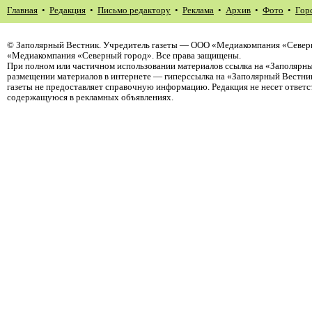
Главная
•
Редакция
•
Письмо редактору
•
Реклама
•
Архив
•
Фото
•
Гор
©
Заполярный Вестник
. Учредитель газеты — ООО «Медиакомпания «Северн
«Медиакомпания «Северный город». Все права защищены.
При полном или частичном использовании материалов ссылка на «Заполярны
размещении материалов в интернете — гиперссылка на «Заполярный Вестник
газеты не предоставляет справочную информацию. Редакция не несет ответ
содержащуюся в рекламных объявлениях.