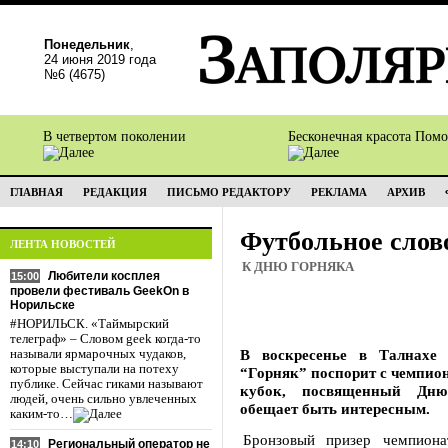
Понедельник
,
24 июня 2019 года
№6 (4675)
В четвертом поколении
Бесконечная красота Пом
ГЛАВНАЯ
РЕДАКЦИЯ
ПИСЬМО РЕДАКТОРУ
РЕКЛАМА
АРХИВ
Футбольное слов
ЛЕНТА НОВОСТЕЙ
К ДНЮ ГОРНЯКА
Любители косплея
15:00
провели фестиваль GeekOn в
Норильске
#НОРИЛЬСК. «Таймырский
телеграф» – Словом geek когда-то
В воскресенье в Талнахе
называли ярмарочных чудаков,
которые выступали на потеху
“Горняк” поспорит с чемпио
публике. Сейчас гиками называют
кубок, посвященный Дню
людей, очень сильно увлеченных
обещает быть интересным.
каким-то…
Бронзовый призер чемпиона
Региональный оператор не
14:10