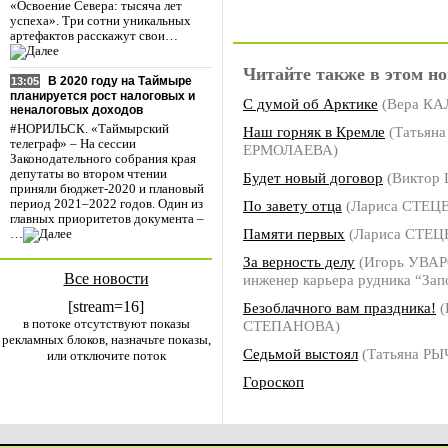
«Освоение Севера: тысяча лет
успеха». Три сотни уникальных
артефактов расскажут свои…
Читайте также в этом но
В 2020 году на Таймыре
13:05
планируется рост налоговых и
С думой об Арктике
(Вера К
неналоговых доходов
#НОРИЛЬСК. «Таймырский
Наш горняк в Кремле
(Татьяна
телеграф» – На сессии
ЕРМОЛАЕВА)
Законодательного собрания края
депутаты во втором чтении
Будет новый договор
(Виктор
приняли бюджет-2020 и плановый
По завету отца
(Лариса СТЕЦ
период 2021–2022 годов. Один из
главных приоритетов документа –
Памяти первых
(Лариса СТЕЦ
…
За верность делу
(Игорь УВАР
Все новости
инженер карьера рудника “Зап
[stream=16]
Безоблачного вам праздника!
(
в потоке отсутствуют показы
СТЕПАНОВА)
рекламных блоков, назначьте показы,
Седьмой выстоял
(Татьяна Р
или отключите поток
Гороскоп