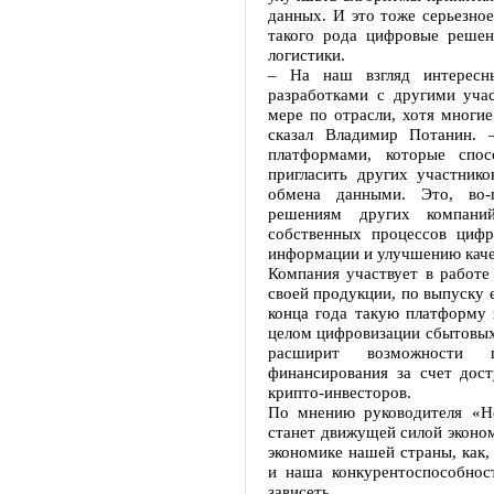
данных. И это тоже серьезное
такого рода цифровые решен
логистики.
– На наш взгляд интересн
разработками с другими уча
мере по отрасли, хотя многие
сказал Владимир Потанин. 
платформами, которые спос
пригласить других участник
обмена данными. Это, во-
решениям других компаний
собственных процессов цифр
информации и улучшению каче
Компания участвует в работе
своей продукции, по выпуску 
конца года такую платформу з
целом цифровизации сбытовых 
расширит возможности 
финансирования за счет дост
крипто-инвесторов.
По мнению руководителя «Но
станет движущей силой эконом
экономике нашей страны, как, 
и наша конкурентоспособност
зависеть.