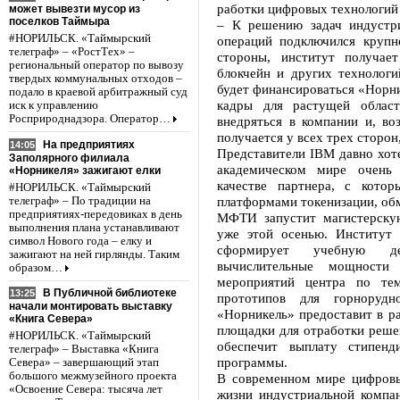
работки цифровых технологий 
может вывезти мусор из
поселков Таймыра
– К решению задач индустр
#НОРИЛЬСК. «Таймырский
операций подключился крупн
телеграф» – «РостТех» –
стороны, институт получае
региональный оператор по вывозу
блокчейн и других технологи
твердых коммунальных отходов –
будет финансироваться «Норни
подало в краевой арбитражный суд
кадры для растущей област
иск к управлению
Росприроднадзора. Оператор…
внедряться в компании и, во
получается у всех трех сторон
На предприятиях
14:05
Представители IBM давно хот
Заполярного филиала
академическом мире очень
«Норникеля» зажигают елки
качестве партнера, с кото
#НОРИЛЬСК. «Таймырский
платформами токенизации, об
телеграф» – По традиции на
предприятиях-передовиках в день
МФТИ запустит магистерску
выполнения плана устанавливают
уже этой осенью. Институт 
символ Нового года – елку и
сформирует учебную де
зажигают на ней гирлянды. Таким
вычислительные мощности
образом…
мероприятий центра по тем
В Публичной библиотеке
13:25
прототипов для горноруд
начали монтировать выставку
«Норникель» предоставит в р
«Книга Севера»
площадки для отработки решен
#НОРИЛЬСК. «Таймырский
обеспечит выплату стипенд
телеграф» – Выставка «Книга
программы.
Севера» – завершающий этап
большого межмузейного проекта
В современном мире цифровы
«Освоение Севера: тысяча лет
жизни индустриальной компа