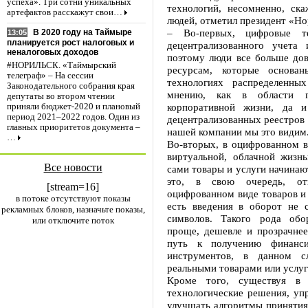
успеха». Три сотни уникальных
технологий, несомненно, ск
артефактов расскажут свои…
людей, отметил президент «Но
– Во-первых, цифровые т
В 2020 году на Таймыре
13:05
планируется рост налоговых и
децентрализованного учета
неналоговых доходов
поэтому люди все больше до
#НОРИЛЬСК. «Таймырский
ресурсам, которые основа
телеграф» – На сессии
технологиях распределенны
Законодательного собрания края
мнению, как в области г
депутаты во втором чтении
корпоративной жизни, да 
приняли бюджет-2020 и плановый
период 2021–2022 годов. Один из
децентрализованных реестров 
главных приоритетов документа –
нашей компании мы это видим
…
Во-вторых, в оцифрованном в
виртуальной, облачной жизнь
Все новости
сами товары и услуги начинаю
это, в свою очередь, от
[stream=16]
оцифрованном виде товаров и 
в потоке отсутствуют показы
есть введения в оборот не 
рекламных блоков, назначьте показы,
символов. Такого рода обо
или отключите поток
проще, дешевле и прозрачнее
путь к получению финанси
инструментов, в данном сл
реальными товарами или услуг
Кроме того, существуя в 
технологические решения, упр
улучшать алгоритмы принятия