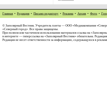
Главная
•
Редакция
•
Письмо редактору
•
Реклама
•
Архив
•
Фото
•
Гор
©
Заполярный Вестник
. Учредитель газеты — ООО «Медиакомпания «Север
«Северный город». Все права защищены.
При полном или частичном использовании материалов ссылка на «Заполярны
в интернете — гиперссылка на «Заполярный Вестник» обязательна. Редакци
Редакция не несет ответственности за информацию, содержащуюся в реклам