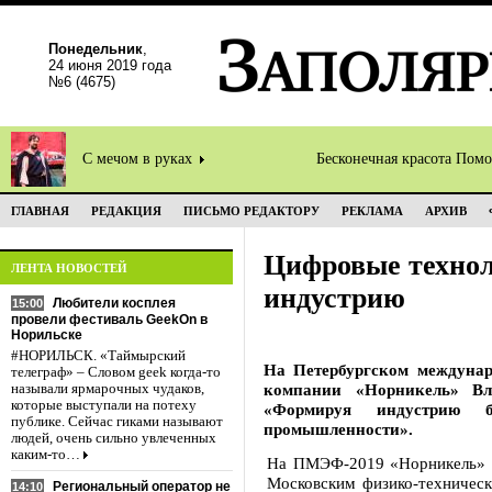
Понедельник
,
24 июня 2019 года
№6 (4675)
С мечом в руках
Бесконечная красота Пом
ГЛАВНАЯ
РЕДАКЦИЯ
ПИСЬМО РЕДАКТОРУ
РЕКЛАМА
АРХИВ
Цифровые технол
ЛЕНТА НОВОСТЕЙ
индустрию
Любители косплея
15:00
провели фестиваль GeekOn в
Норильске
#НОРИЛЬСК. «Таймырский
На Петербургском междунар
телеграф» – Словом geek когда-то
компании «Норникель» Вл
называли ярмарочных чудаков,
которые выступали на потеху
«Формируя индустрию б
публике. Сейчас гиками называют
промышленности».
людей, очень сильно увлеченных
каким-то…
На ПМЭФ-2019 «Норникель» п
Московским физико-техническ
Региональный оператор не
14:10