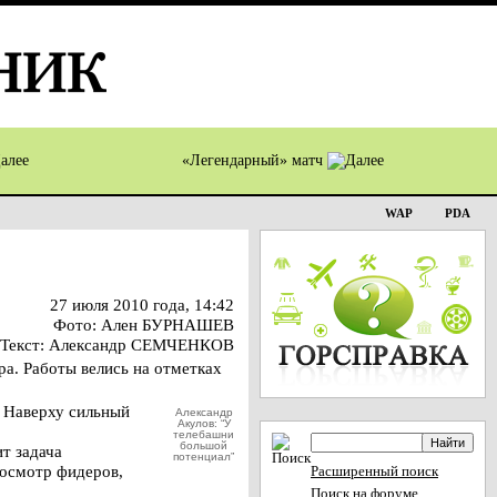
«Легендарный» матч
WAP
PDA
27 июля 2010 года, 14:42
Фото: Ален БУРНАШЕВ
Текст: Александр СЕМЧЕНКОВ
а. Работы велись на отметках
– Наверху сильный
Александр
Акулов: “У
телебашни
большой
т задача
потенциал”
 осмотр фидеров,
Расширенный поиск
Поиск на форуме