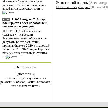
«Освоение Севера: тысяча лет
Живет такой парень
(Александ
успеха». Три сотни уникальных
Непонятная культура
(Юлия КО
артефактов расскажут свои…
В 2020 году на Таймыре
13:05
планируется рост налоговых и
неналоговых доходов
#НОРИЛЬСК. «Таймырский
телеграф» – На сессии
Законодательного собрания края
депутаты во втором чтении
приняли бюджет-2020 и плановый
период 2021–2022 годов. Один из
главных приоритетов документа –
…
Все новости
[stream=16]
в потоке отсутствуют показы
рекламных блоков, назначьте показы,
или отключите поток