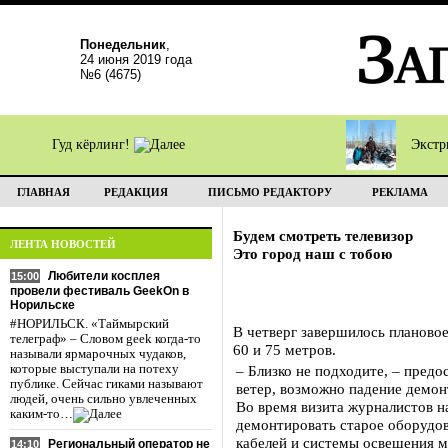
Понедельник
,
24 июня 2019 года
№6 (4675)
Гуд кёрлинг!
Экстр
ГЛАВНАЯ
РЕДАКЦИЯ
ПИСЬМО РЕДАКТОРУ
РЕКЛАМА
Будем смотреть телевизор
ЛЕНТА НОВОСТЕЙ
Это город наш с тобою
Любители косплея
15:00
провели фестиваль GeekOn в
Норильске
#НОРИЛЬСК. «Таймырский
В четверг завершилось планово
телеграф» – Словом geek когда-то
60 и 75 метров.
называли ярмарочных чудаков,
которые выступали на потеху
– Близко не подходите, – пред
публике. Сейчас гиками называют
ветер, возможно падение демо
людей, очень сильно увлеченных
Во время визита журналистов н
каким-то…
демонтировать старое оборудов
кабелей и системы освещения м
Региональный оператор не
14:10