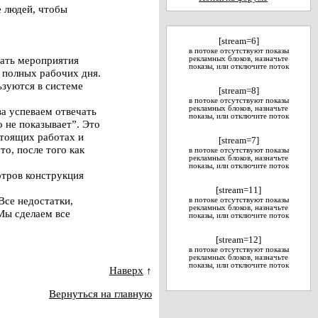
е людей, чтобы
[stream=6]
в потоке отсутствуют показы
вать мероприятия
рекламных блоков, назначьте
показы, или отключите поток
а полных рабочих дня.
зуются в системе
[stream=8]
в потоке отсутствуют показы
рекламных блоков, назначьте
ва успеваем отвечать
показы, или отключите поток
о не показывает”. Это
стоящих работах и
[stream=7]
о, после того как
в потоке отсутствуют показы
рекламных блоков, назначьте
показы, или отключите поток
тров конструкция
[stream=11]
Все недостатки,
в потоке отсутствуют показы
рекламных блоков, назначьте
Мы сделаем все
показы, или отключите поток
[stream=12]
в потоке отсутствуют показы
рекламных блоков, назначьте
показы, или отключите поток
Наверх
↑
Вернуться на главную