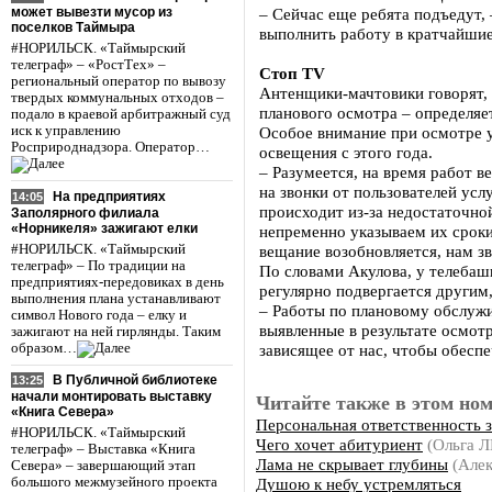
может вывезти мусор из
– Сейчас еще ребята подъедут,
поселков Таймыра
выполнить работу в кратчайшие
#НОРИЛЬСК. «Таймырский
телеграф» – «РостТех» –
Стоп TV
региональный оператор по вывозу
Антенщики-мачтовики говорят, 
твердых коммунальных отходов –
планового осмотра – определяет
подало в краевой арбитражный суд
иск к управлению
Особое внимание при осмотре 
Росприроднадзора. Оператор…
освещения с этого года.
– Разумеется, на время работ 
на звонки от пользователей усл
На предприятиях
14:05
происходит из-за недостаточно
Заполярного филиала
«Норникеля» зажигают елки
непременно указываем их сроки.
#НОРИЛЬСК. «Таймырский
вещание возобновляется, нам з
телеграф» – По традиции на
По словами Акулова, у телеба
предприятиях-передовиках в день
регулярно подвергается другим
выполнения плана устанавливают
– Работы по плановому обслужи
символ Нового года – елку и
выявленные в результате осмот
зажигают на ней гирлянды. Таким
образом…
зависящее от нас, чтобы обесп
В Публичной библиотеке
13:25
начали монтировать выставку
Читайте также в этом ном
«Книга Севера»
Персональная ответственность з
#НОРИЛЬСК. «Таймырский
Чего хочет абитуриент
(Ольга 
телеграф» – Выставка «Книга
Лама не скрывает глубины
(Але
Севера» – завершающий этап
Душою к небу устремляться
большого межмузейного проекта