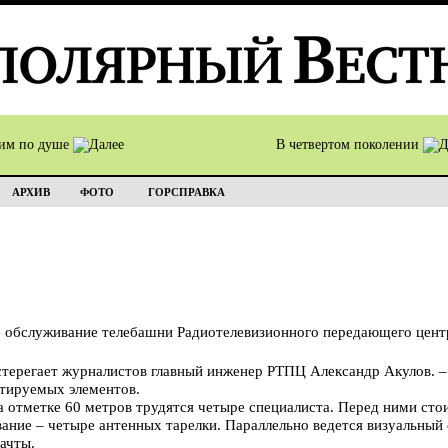
им по душе
В четвертом поколении
АРХИВ
ФОТО
ГОРСПРАВКА
е обслуживание телебашни Радиотелевизионного передающего центр
остерегает журналистов главный инженер РТПЦ Александр Акулов. 
нтируемых элементов.
а отметке 60 метров трудятся четыре специалиста. Перед ними стои
ание – четыре антенных тарелки. Параллельно ведется визуальный
ачты.