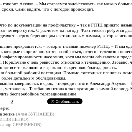
 – говорит Акулов. – Мы стараемся задействовать как можно больш
 сроки. Сами видите, что с погодой происходит.
что по документации на профилактику – так в РТПЦ принято назы
ся четверо суток. С расчетом на погоду. Фактически требуется дв
уделяют энергосберегающим светодиодным лампам, которые исполь
вещание прекращается, – говорит главный инженер РТПЦ. – И мы ед
уг, которые непременно хотят разобраться, отчего “телевизор ничег
й информированности населения, хотя мы всегда объявляем о пред
 Норильчане очень ревностно относятся к телевидению. Забавно, чт
вонят все те же люди и выражают искреннюю благодарность.
шни большой рабочий потенциал. Помимо ежегодных плановых осмо
, более детальным обследованиям.
ванию завершились в срок, – подводит итоги Александр Акулов. – 
ра, устранены. Телебашня готова к эксплуатации в зимний период. 
ечить бесперебойное телерадиовещание.
0
ере:
а жизнь
(Ален БУРНАШЕВ)
ЛИТВИНЕНКО)
ксандр СЕМЧЕНКОВ)