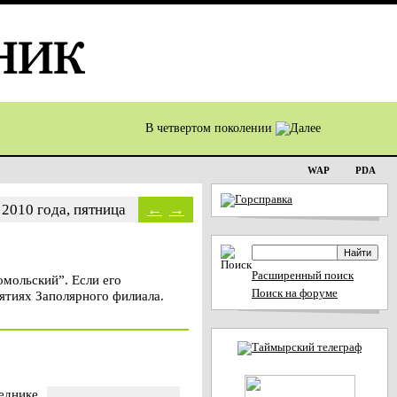
В четвертом поколении
WAP
PDA
 2010 года, пятница
←
→
Расширенный поиск
омольский”. Если его
Поиск на форуме
ятиях Заполярного филиала.
еднике