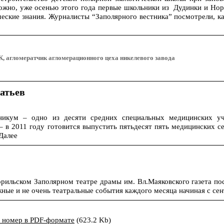
жно, уже осенью этого года первые школьники из Дудинки и Нор
ческие знания. Журналисты “Заполярного вестника” посмотрели, к
, агломератчик агломерационного цеха никелевого завода
ратьев
никум – одно из десяти средних специальных медицинских у
– в 2011 году готовится выпустить пятьдесят пять медицинских с
орильском Заполярном театре драмы им. Вл.Маяковского газета по
ные и не очень театральные события каждого месяца начиная с сен
ь номер в PDF-формате
(623.2 Kb)