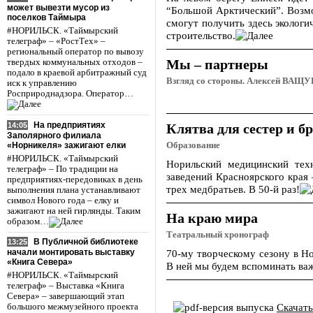
может вывезти мусор из
“Большой Арктический”. Возмо
поселков Таймыра
смогут получить здесь экологи
#НОРИЛЬСК. «Таймырский
строительство.
телеграф» – «РостТех» –
региональный оператор по вывозу
Мы – партнеры
твердых коммунальных отходов –
подало в краевой арбитражный суд
Взгляд со стороны. Алексей ВАЩУК
иск к управлению
Росприроднадзора. Оператор…
На предприятиях
14:05
Клятва для сестер и б
Заполярного филиала
«Норникеля» зажигают елки
Образование
#НОРИЛЬСК. «Таймырский
Норильский медицинский тех
телеграф» – По традиции на
заведений Красноярского края 
предприятиях-передовиках в день
трех медбратьев. В 50-й раз!
выполнения плана устанавливают
символ Нового года – елку и
зажигают на ней гирлянды. Таким
На краю мира
образом…
Театральный хронограф
В Публичной библиотеке
13:25
70-му творческому сезону в Н
начали монтировать выставку
«Книга Севера»
В ней мы будем вспоминать важ
#НОРИЛЬСК. «Таймырский
телеграф» – Выставка «Книга
Севера» – завершающий этап
Скачат
большого межмузейного проекта