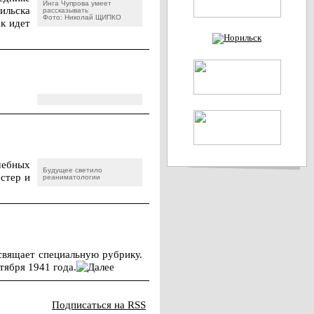
Инга Чупрова умеет
ильска
рассказывать
Фото: Николай ЩИПКО
ак идет
чебных
Будущее светило
естер и
реаниматологии
свящает специальную рубрику.
тября 1941 года.
Подписаться на RSS