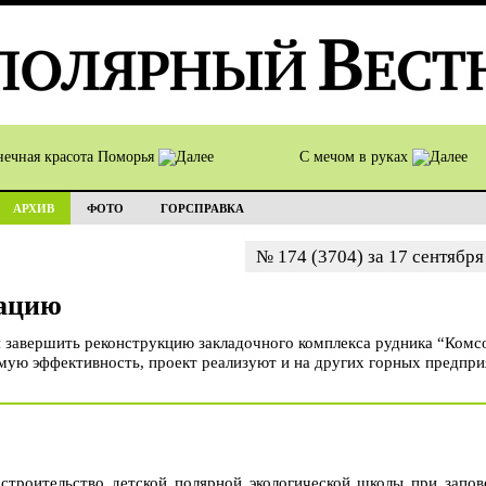
нечная красота Поморья
С мечом в руках
АРХИВ
ФОТО
ГОРСПРАВКА
№ 174 (3704) за 17 сентября
вацию
я завершить реконструкцию закладочного комплекса рудника “Комс
мую эффективность, проект реализуют и на других горных предпри
строительство детской полярной экологической школы при запов