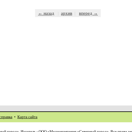
← назад
|
архив
|
вперед →
справка
•
Карта сайта
ый город». Издатель - ООО «Медиакомпания «Северный город». Все права з