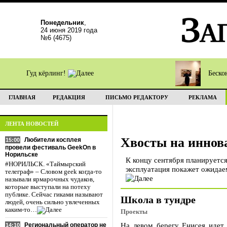
Понедельник
,
24 июня 2019 года
№6 (4675)
Гуд кёрлинг!
Беско
ГЛАВНАЯ
РЕДАКЦИЯ
ПИСЬМО РЕДАКТОРУ
РЕКЛАМА
ЛЕНТА НОВОСТЕЙ
Хвосты на инно
Любители косплея
15:00
провели фестиваль GeekOn в
Норильске
К концу сентября планируетс
#НОРИЛЬСК. «Таймырский
эксплуатация покажет ожидае
телеграф» – Словом geek когда-то
называли ярмарочных чудаков,
которые выступали на потеху
публике. Сейчас гиками называют
Школа в тундре
людей, очень сильно увлеченных
каким-то…
Проекты
На левом берегу Енисея идет 
Региональный оператор не
14:10