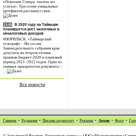
«Освоение Севера: тысяча лет
успеха». Три сотни уникальных
артефактов расскажут свои…
В 2020 году на Таймыре
13:05
планируется рост налоговых и
неналоговых доходов
#НОРИЛЬСК. «Таймырский
телеграф» – На сессии
Законодательного собрания края
депутаты во втором чтении
приняли бюджет-2020 и плановый
период 2021–2022 годов. Один из
главных приоритетов документа –
…
Все новости
Главная
•
Редакция
•
Письмо редактору
•
Реклама
•
Архив
•
Фото
•
Гор
©
Заполярный Вестник
. Учредитель газеты — ООО «Медиакомпания «Северн