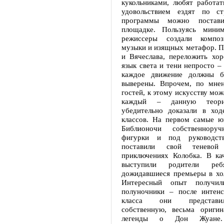
кукольниками, любят работат
удовольствием ездят по ст
программы можно постав
площадке. Пользуясь миним
режиссеры создали компо
музыки и изящных метафор. П
и Вячеслава, переложить хо
язык света и тени непросто –
каждое движение должны б
выверены. Впрочем, по мне
гостей, к этому искусству мо
каждый – данную теори
убедительно доказали в ход
классов. На первом самые ю
Библионочи собственноруч
фигурки и под руководст
поставили свой теневой
приключениях Колобка. В кач
выступили родители ребя
дожидавшиеся премьеры в хол
Интересный опыт получил
полуночники – после интенс
класса они представи
собственную, весьма ориги
легенды о Дон Жуане.