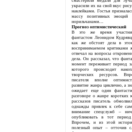
смастерили медали для луч
украсили их на свой вкус рис
наклейками. Гостья призналас
массу позитивных эмоций
норильчанами…
Прогноз оптимистический
В это же время участни
фантастом Леонидом Кудрявц
как же обстоят дела в это
воспринимаемом критиками ж
отвечал на вопросы откровен
дела. Он рассказал, что фант
момент переживает период за
которого происходит нако
творческих ресурсов. Впр
писателя вполне оптимист
развитие жанра циклично, а зн
ожидает еще один фантасти
разговоре о жанре коротких 
рассказов писатель обмолви
однажды привлек к себе сам
внимание спецслужб – ниче
опубликовать в тот период
Впрочем, и из этой истори
полезный опыт – отточив с