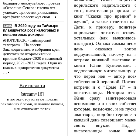
большого межмузейного проекта
норильского издательского 
«Освоение Севера: тысяча лет
того, писательница прочла в
успеха». Три сотни уникальных
книг “Сказки про вредин” 
артефактов расскажут свои…
жучок”, а также ответила на
В 2020 году на Таймыре
13:05
Дети, к примеру, поинтере
планируется рост налоговых и
норильские читатели отлич
неналоговых доходов
остальных (как выяснило
#НОРИЛЬСК. «Таймырский
взглядом). Однако самым нео
телеграф» – На сессии
день оказался вопро
Законодательного собрания края
недоумевавшей, почему на 
депутаты во втором чтении
приняли бюджет-2020 и плановый
встрече книжной выставке ок
период 2021–2022 годов. Один из
книги Юлии Кузнецовой. 
главных приоритетов документа –
недоверчивую читательницу у
…
что перед ней – автор все
собственной персоной. Погов
Все новости
встречи и о “Доме П” – по
писательницы. История отв
[stream=16]
Жени сразу заинтересовал
в потоке отсутствуют показы
вспомнили и о своих собстве
рекламных блоков, назначьте показы,
которые, возможно, и не пуск
или отключите поток
авантюры, подобно героине э
каждый день совершают мален
своих внуков. Под р
писательницы юные люб