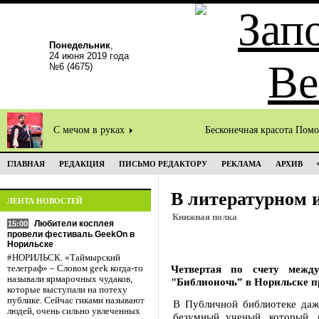
Понедельник
,
24 июня 2019 года
№6 (4675)
С мечом в руках
Бесконечная красота Пом
ГЛАВНАЯ
РЕДАКЦИЯ
ПИСЬМО РЕДАКТОРУ
РЕКЛАМА
АРХИВ
В литературном 
ЛЕНТА НОВОСТЕЙ
Книжная полка
Любители косплея
15:00
провели фестиваль GeekOn в
Норильске
#НОРИЛЬСК. «Таймырский
Четвертая по счету межд
телеграф» – Словом geek когда-то
называли ярмарочных чудаков,
"Библионочь” в Норильске п
которые выступали на потеху
публике. Сейчас гиками называют
В Публичной библиотеке даж
людей, очень сильно увлеченных
безумный ученый, который, 