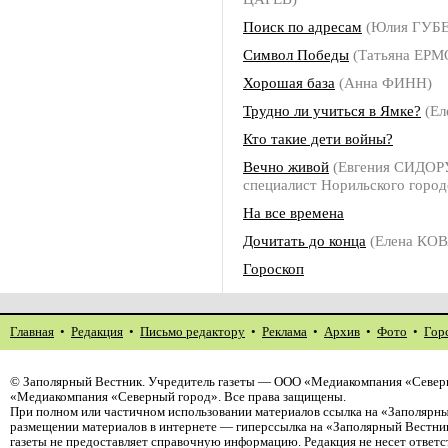
Поиск по адресам
(Юлия ГУБ
Символ Победы
(Татьяна ЕР
Хорошая база
(Анна ФИНН)
Трудно ли учиться в Ямке?
(Ел
Кто такие дети войны?
Вечно живой
(Евгения СИДОРУ
специалист Норильского город
На все времена
Дочитать до конца
(Елена КО
Гороскоп
Главная
•
Редакция
•
Письмо редактору
•
Реклама
•
Архив
•
Фото
•
Гор
©
Заполярный Вестник
. Учредитель газеты — ООО «Медиакомпания «Северн
«Медиакомпания «Северный город». Все права защищены.
При полном или частичном использовании материалов ссылка на «Заполярны
размещении материалов в интернете — гиперссылка на «Заполярный Вестник
газеты не предоставляет справочную информацию. Редакция не несет ответ