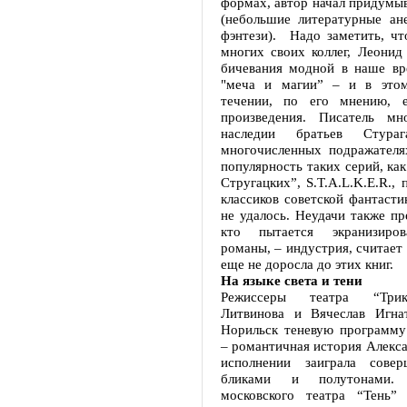
формах, автор начал придумы
(небольшие литературные ан
фэнтези). Надо заметить, чт
многих своих коллег, Леонид
бичевания модной в наше вр
"меча и магии” – и в этом
течении, по его мнению, е
произведения. Писатель мн
наследии братьев Стур
многочисленных подражателя
популярность таких серий, ка
Стругацких”, S.T.A.L.K.E.R., 
классиков советской фантасти
не удалось. Неудачи также пр
кто пытается экранизиров
романы, – индустрия, считает 
еще не доросла до этих книг.
На языке света и тени
Режиссеры театра “Три
Литвинова и Вячеслав Игна
Норильск теневую программу
– романтичная история Алекса
исполнении заиграла сове
бликами и полутонами.
московского театра “Тень”