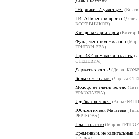
День в истории
“Норникель” участвует
(Викто
ТИТАНический проект
(Денис
КОЖЕВНИКОВ)
Завидная территория
(Виктор
Фундамент под миллион
(Мар
ГРИГОРЬЕВА)
Про 48 башмаков и паллеты
(Л
СТЕЦЕВИЧ)
Держать хвосты!
(Денис КОЖ
Больно все равно
(Лариса СТ
Молодо не значит зелено
(Тать
ЕРМОЛАЕВА)
Идейная ярмарка
(Анна ФИНН
Юбилей имени Матвеева
(Тать
РЫЧКОВА)
Платить легко
(Мария ГРИГОР
Временный, не капитальный
(В
ЦАРЕВ)