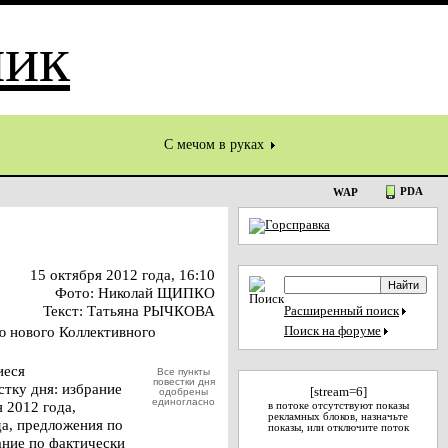
С мечом в руках
PDA
WAP
15 октября 2012 года, 16:10
Фото: Николай ЩИПКО
Текст: Татьяна РЫЧКОВА
Расширенный поиск
ю нового Коллективного
Поиск на форуме
иеся
Все пункты
повестки дня
тку дня: избрание
[stream=6]
одобрены
единогласно
 2012 года,
в потоке отсутствуют показы
рекламных блоков, назначьте
а, предложения по
показы, или отключите поток
ание по фактически