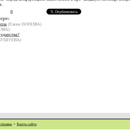
м.
0
ере:
епла
(Елена ПОПОВА)
ОВА)
сударства?
 БУШУЕВА)
справка
•
Карта сайта