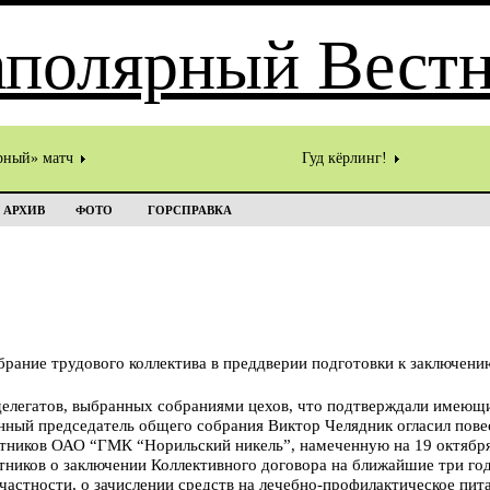
рный» матч
Гуд кёрлинг!
АРХИВ
ФОТО
ГОРСПРАВКА
брание трудового коллектива в преддверии подготовки к заключени
 делегатов, выбранных собраниями цехов, что подтверждали имеющ
ный председатель общего собрания Виктор Челядник огласил повес
тников ОАО “ГМК “Норильский никель”, намеченную на 19 октября
ников о заключении Коллективного договора на ближайшие три год
 частности, о зачислении средств на лечебно-профилактическое пит