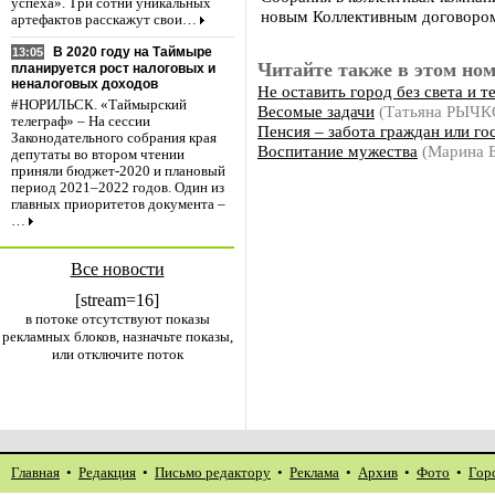
успеха». Три сотни уникальных
новым Коллективным договоро
артефактов расскажут свои…
В 2020 году на Таймыре
13:05
Читайте также в этом ном
планируется рост налоговых и
неналоговых доходов
Не оставить город без света и т
#НОРИЛЬСК. «Таймырский
Весомые задачи
(Татьяна РЫЧК
телеграф» – На сессии
Пенсия – забота граждан или го
Законодательного собрания края
Воспитание мужества
(Марина
депутаты во втором чтении
приняли бюджет-2020 и плановый
период 2021–2022 годов. Один из
главных приоритетов документа –
…
Все новости
[stream=16]
в потоке отсутствуют показы
рекламных блоков, назначьте показы,
или отключите поток
Главная
•
Редакция
•
Письмо редактору
•
Реклама
•
Архив
•
Фото
•
Гор