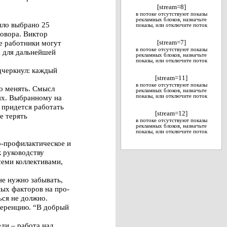
[stream=8]
в потоке отсутствуют показы
рекламных блоков, назначьте
ыло выбрано 25
показы, или отключите поток
говора. Виктор
е работники могут
[stream=7]
в потоке отсутствуют показы
 для дальнейшей
рекламных блоков, назначьте
показы, или отключите поток
дчеркнул: каждый
[stream=11]
в потоке отсутствуют показы
до менять. Смысл
рекламных блоков, назначьте
тях. Выбранному на
показы, или отключите поток
 придется работать
[stream=12]
е терять
в потоке отсутствуют показы
рекламных блоков, назначьте
показы, или отключите поток
о-профилактическое и
 руководству
семи коллективами,
не нужно забывать,
ых факторов на про-
ься не должно.
ференцию. “В добрый
ди – работа над