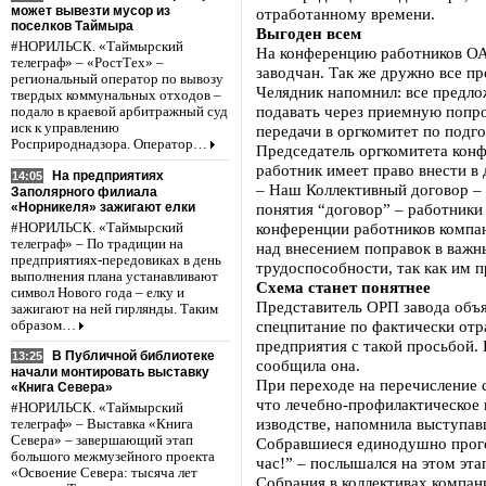
может вывезти мусор из
отработанному времени.
поселков Таймыра
Выгоден всем
#НОРИЛЬСК. «Таймырский
На конференцию работников ОА
телеграф» – «РостТех» –
заводчан. Так же дружно все п
региональный оператор по вывозу
Челядник напомнил: все предло
твердых коммунальных отходов –
подавать через приемную попр
подало в краевой арбитражный суд
иск к управлению
передачи в оргкомитет по подг
Росприроднадзора. Оператор…
Председатель оргкомитета кон
работник имеет право внести в
На предприятиях
14:05
– Наш Коллективный договор – о
Заполярного филиала
«Норникеля» зажигают елки
понятия “договор” – работники
конференции работников компан
#НОРИЛЬСК. «Таймырский
телеграф» – По традиции на
над внесением поправок в важн
предприятиях-передовиках в день
трудоспособности, так как им п
выполнения плана устанавливают
Схема станет понятнее
символ Нового года – елку и
Представитель ОРП завода объя
зажигают на ней гирлянды. Таким
спецпитание по фактически отр
образом…
предприятия с такой просьбой. 
В Публичной библиотеке
13:25
сообщила она.
начали монтировать выставку
При переходе на перечисление 
«Книга Севера»
что лечебно-профилактическое 
#НОРИЛЬСК. «Таймырский
изводстве, напомнила выступав
телеграф» – Выставка «Книга
Севера» – завершающий этап
Собравшиеся единодушно прогол
большого межмузейного проекта
час!” – послышался на этом этап
«Освоение Севера: тысяча лет
Собрания в коллективах компан