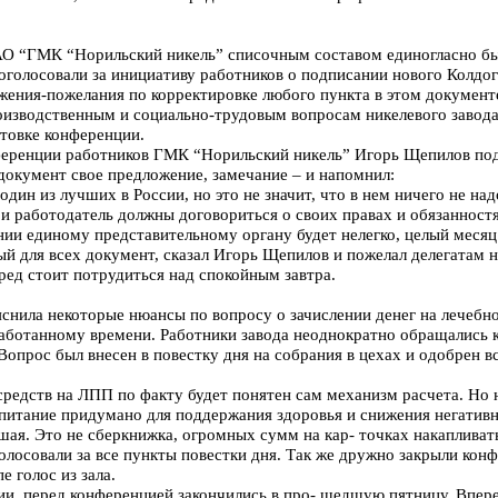
О “ГМК “Норильский никель” списочным составом единогласно б
роголосовали за инициативу работников о подписании нового Колдо
жения-пожелания по корректировке любого пункта в этом документ
оизводственным и социально-трудовым вопросам никелевого завода
отовке конференции.
ференции работников ГМК “Норильский никель” Игорь Щепилов по
 документ свое предложение, замечание – и напомнил:
дин из лучших в России, но это не значит, что в нем ничего не на
 и работодатель должны договориться о своих правах и обязаннос
ии единому представительному органу будет нелегко, целый месяц
ый для всех документ, сказал Игорь Щепилов и пожелал делегатам н
ред стоит потрудиться над спокойным завтра.
снила некоторые нюансы по вопросу о зачислении денег на лечебн
аботанному времени. Работники завода неоднократно обращались к
Вопрос был внесен в повестку дня на собрания в цехах и одобрен в
средств на ЛПП по факту будет понятен сам механизм расчета. Но 
питание придумано для поддержания здоровья и снижения негативн
шая. Это не сберкнижка, огромных сумм на кар- точках накапливат
осовали за все пункты повестки дня. Так же дружно закрыли кон
е голос из зала.
ии перед конференцией закончились в про- шедшую пятницу. Впере