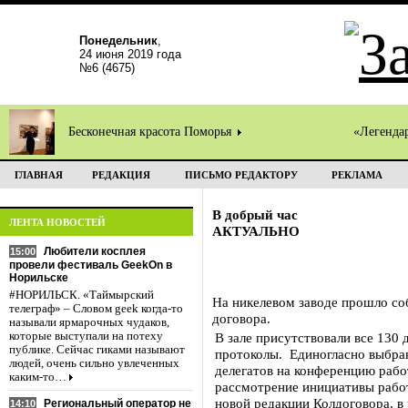
Понедельник
,
24 июня 2019 года
№6 (4675)
Бесконечная красота Поморья
«Легенда
ГЛАВНАЯ
РЕДАКЦИЯ
ПИСЬМО РЕДАКТОРУ
РЕКЛАМА
В добрый час
ЛЕНТА НОВОСТЕЙ
АКТУАЛЬНО
Любители косплея
15:00
провели фестиваль GeekOn в
Норильске
#НОРИЛЬСК. «Таймырский
На никелевом заводе прошло со
телеграф» – Словом geek когда-то
договора.
называли ярмарочных чудаков,
которые выступали на потеху
В зале присутствовали все 130
публике. Сейчас гиками называют
протоколы. Единогласно выбран
людей, очень сильно увлеченных
делегатов на конференцию рабо
каким-то…
рассмотрение инициативы работ
новой редакции Колдоговора, в
Региональный оператор не
14:10