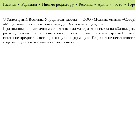
Главная
•
Редакция
•
Письмо редактору
•
Реклама
•
Архив
•
Фото
•
Гор
©
Заполярный Вестник
. Учредитель газеты — ООО «Медиакомпания «Северн
«Медиакомпания «Северный город». Все права защищены.
При полном или частичном использовании материалов ссылка на «Заполярны
размещении материалов в интернете — гиперссылка на «Заполярный Вестник
газеты не предоставляет справочную информацию. Редакция не несет ответ
содержащуюся в рекламных объявлениях.