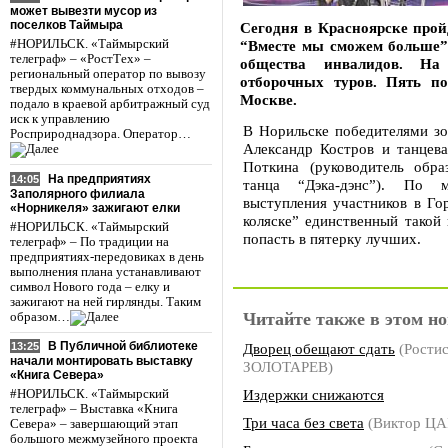
может вывезти мусор из
поселков Таймыра
Сегодня в Красноярске прой
#НОРИЛЬСК. «Таймырский
“Вместе мы сможем больше”
телеграф» – «РостТех» –
общества инвалидов. На
региональный оператор по вывозу
отборочных туров. Пять по
твердых коммунальных отходов –
Москве.
подало в краевой арбитражный суд
иск к управлению
В Норильске победителями зо
Росприроднадзора. Оператор…
Александр Костров и танцев
Поткина (руководитель обра
На предприятиях
14:05
танца “Дэка-дэнс”). По 
Заполярного филиала
выступления участников в Го
«Норникеля» зажигают елки
коляске” единственный такой
#НОРИЛЬСК. «Таймырский
попасть в пятерку лучших.
телеграф» – По традиции на
предприятиях-передовиках в день
выполнения плана устанавливают
символ Нового года – елку и
зажигают на ней гирлянды. Таким
Читайте также в этом но
образом…
В Публичной библиотеке
Дворец обещают сдать
(Ростис
13:25
начали монтировать выставку
ЗОЛОТАРЕВ)
«Книга Севера»
Издержки снижаются
#НОРИЛЬСК. «Таймырский
телеграф» – Выставка «Книга
Три часа без света
(Виктор ЦА
Севера» – завершающий этап
большого межмузейного проекта