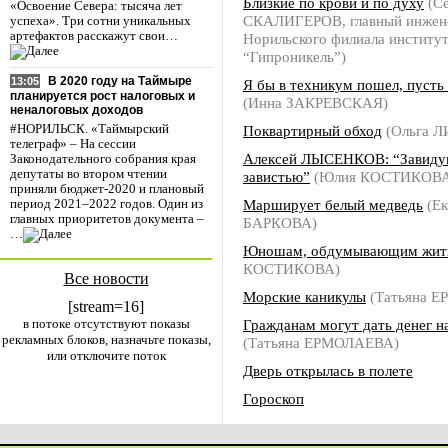
Близкие по крови и по духу
(Се
«Освоение Севера: тысяча лет
СКАЛИГЕРОВ, главный инжене
успеха». Три сотни уникальных
артефактов расскажут свои…
Норильского филиала институ
“Гипроникель”)
В 2020 году на Таймыре
13:05
Я бы в техникум пошел, пусть
планируется рост налоговых и
(Инна ЗАКРЕВСКАЯ)
неналоговых доходов
Поквартирный обход
(Ольга 
#НОРИЛЬСК. «Таймырский
телеграф» – На сессии
Алексей ЛЫСЕНКОВ: “Завидую
Законодательного собрания края
депутаты во втором чтении
завистью”
(Юлия КОСТИКОВА
приняли бюджет-2020 и плановый
Марширует белый медведь
(Ек
период 2021–2022 годов. Один из
главных приоритетов документа –
БАРКОВА)
…
Юношам, обдумывающим жит
КОСТИКОВА)
Все новости
Морские каникулы
(Татьяна 
[stream=16]
в потоке отсутствуют показы
Гражданам могут дать денег н
рекламных блоков, назначьте показы,
(Татьяна ЕРМОЛАЕВА)
или отключите поток
Дверь открылась в полете
Гороскоп