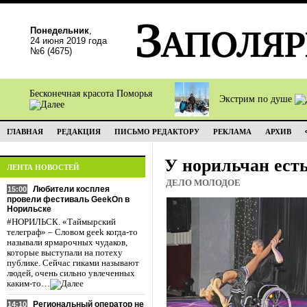
Понедельник
,
24 июня 2019 года
№6 (4675)
Бесконечная красота Поморья
Экстрим по душе
ГЛАВНАЯ
РЕДАКЦИЯ
ПИСЬМО РЕДАКТОРУ
РЕКЛАМА
АРХИВ
У норильчан ест
ЛЕНТА НОВОСТЕЙ
ДЕЛО МОЛОДОЕ
Любители косплея
15:00
провели фестиваль GeekOn в
Норильске
#НОРИЛЬСК. «Таймырский
телеграф» – Словом geek когда-то
называли ярмарочных чудаков,
которые выступали на потеху
публике. Сейчас гиками называют
людей, очень сильно увлеченных
каким-то…
Региональный оператор не
14:10