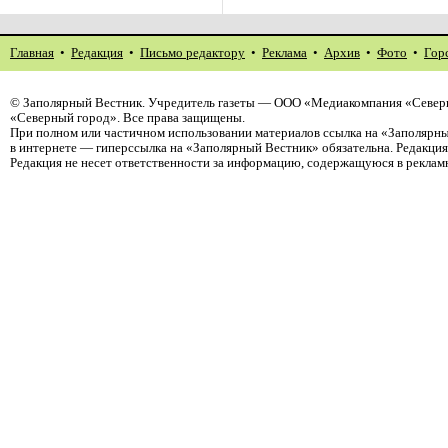
Главная
•
Редакция
•
Письмо редактору
•
Реклама
•
Архив
•
Фото
•
Гор
©
Заполярный Вестник
. Учредитель газеты — ООО «Медиакомпания «Север
«Северный город». Все права защищены.
При полном или частичном использовании материалов ссылка на «Заполярны
в интернете — гиперссылка на «Заполярный Вестник» обязательна. Редакци
Редакция не несет ответственности за информацию, содержащуюся в реклам