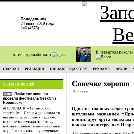
Понедельник
,
24 июня 2019 года
№6 (4675)
В четвертом поколе
«Легендарный» матч
ГЛАВНАЯ
РЕДАКЦИЯ
ПИСЬМО РЕДАКТОРУ
РЕКЛАМА
АРХИВ
Сонечке хорошо
ЛЕНТА НОВОСТЕЙ
Проекты
Любители косплея
15:00
провели фестиваль GeekOn в
Норильске
Одна из главных задач гра
#НОРИЛЬСК. «Таймырский
телеграф» – Словом geek когда-то
шутливым названием “При
называли ярмарочных чудаков,
понять друг друга молодым 
которые выступали на потеху
показался интересным Игорю
публике. Сейчас гиками называют
людей, очень сильно увлеченных
Не всякий мужчина, как Лев Т