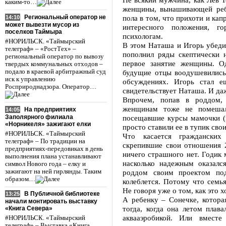
каким-то…
женщины, вынашивающей ребе
Региональный оператор не
пола в том, что прихоти и ка
14:10
может вывезти мусор из
интересного положения, г
поселков Таймыра
психологам.
#НОРИЛЬСК. «Таймырский
В этом Наташа и Игорь убеди
телеграф» – «РостТех» –
пополнил ряды скептически 
региональный оператор по вывозу
первое занятие женщины. О
твердых коммунальных отходов –
подало в краевой арбитражный суд
будущие отцы воодушевились,
иск к управлению
обсуждениях. Игорь стал 
Росприроднадзора. Оператор…
свидетельствует Наташа. И да
Впрочем, попав в роддом,
женщинам тоже не помешал
На предприятиях
14:05
Заполярного филиала
посещавшие курсы мамочки (
«Норникеля» зажигают елки
просто ставили ее в тупик сво
#НОРИЛЬСК. «Таймырский
Что касается гражданских
телеграф» – По традиции на
скрепившие свои отношения 2
предприятиях-передовиках в день
ничего страшного нет. Годик 
выполнения плана устанавливают
насколько надежным оказалс
символ Нового года – елку и
зажигают на ней гирлянды. Таким
роддом своим проектом под
образом…
колеблется. Потому что семь
Не говоря уже о том, как это 
В Публичной библиотеке
13:25
А ребенку – Сонечке, котора
начали монтировать выставку
тогда, когда она летом плав
«Книга Севера»
аквааэробикой. Или вмест
#НОРИЛЬСК. «Таймырский
телеграф» – Выставка «Книга