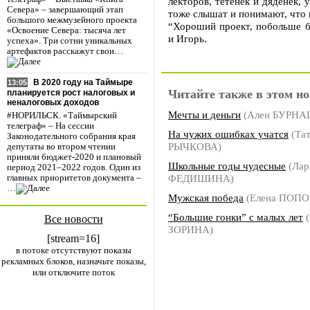
лекторов, тетенек и дяденек,
Севера» – завершающий этап
тоже слышат и понимают, что 
большого межмузейного проекта
“Хороший проект, побольше б
«Освоение Севера: тысяча лет
и Игорь.
успеха». Три сотни уникальных
артефактов расскажут свои…
В 2020 году на Таймыре
13:05
Читайте также в этом но
планируется рост налоговых и
неналоговых доходов
Мечты и деньги
(Ален БУРНА
#НОРИЛЬСК. «Таймырский
телеграф» – На сессии
На чужих ошибках учатся
(Тат
Законодательного собрания края
РЫЧКОВА)
депутаты во втором чтении
приняли бюджет-2020 и плановый
Школьные годы чудесные
(Лар
период 2021–2022 годов. Один из
ФЕДИШИНА)
главных приоритетов документа –
…
Мужская победа
(Елена ПОПО
“Большие гонки” с малых лет
(
Все новости
ЗОРИНА)
[stream=16]
в потоке отсутствуют показы
рекламных блоков, назначьте показы,
или отключите поток