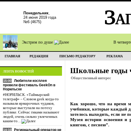
Понедельник
,
24 июня 2019 года
№6 (4675)
Экстрим по душе
В четвер
ГЛАВНАЯ
РЕДАКЦИЯ
ПИСЬМО РЕДАКТОРУ
РЕКЛАМА
Школьные годы 
ЛЕНТА НОВОСТЕЙ
Общественный интерес
Любители косплея
15:00
провели фестиваль GeekOn в
Норильске
#НОРИЛЬСК. «Таймырский
телеграф» – Словом geek когда-то
Как хорошо, что на время м
называли ярмарочных чудаков,
которые выступали на потеху
учебники, которые каждый де
публике. Сейчас гиками называют
хотелось выходить, если не п
людей, очень сильно увлеченных
Музея истории освоения и 
каким-то…
книгою, с песнею”.
Региональный оператор не
14:10