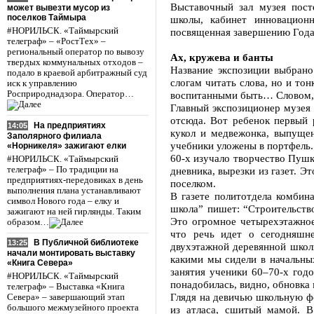
Выставочный зал музея пост
может вывезти мусор из
поселков Таймыра
школы, кабинет инновацион
#НОРИЛЬСК. «Таймырский
посвященная завершению Года 
телеграф» – «РостТех» –
региональный оператор по вывозу
Ах, кружева и банты
твердых коммунальных отходов –
Название экспозиции выбрано
подало в краевой арбитражный суд
слогам читать слова, но и т
иск к управлению
Росприроднадзора. Оператор…
воспитанными быть… Словом, шк
Главный экспозиционер музея
отсюда. Вот ребенок первый 
На предприятиях
14:05
кукол и медвежонка, выпуще
Заполярного филиала
учебники уложены в портфель.
«Норникеля» зажигают елки
60-х изучало творчество Пушк
#НОРИЛЬСК. «Таймырский
телеграф» – По традиции на
дневника, вырезки из газет. Э
предприятиях-передовиках в день
поселком.
выполнения плана устанавливают
В газете политотдела комбина
символ Нового года – елку и
школа” пишет: “Строительств
зажигают на ней гирлянды. Таким
Это огромное четырехэтажное
образом…
что речь идет о сегодняш
В Публичной библиотеке
13:25
двухэтажной деревянной школы
начали монтировать выставку
какими мы сидели в начальных
«Книга Севера»
занятия ученики 60–70-х годо
#НОРИЛЬСК. «Таймырский
понадобилась, видно, обновка 
телеграф» – Выставка «Книга
Глядя на девичью школьную фо
Севера» – завершающий этап
большого межмузейного проекта
из атласа, сшитый мамой. В