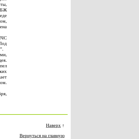
ты,
ОБЖ
еде
ом,
ена
МЧС
Под
”.
ами,
ея.
пел
ских
жает
ом.
бря,
Наверх
↑
Вернуться на главную