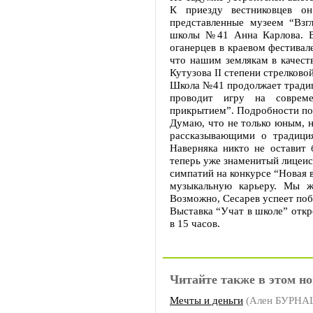
К приезду вестниковцев о
представленные музеем “Взг
школы №41 Анна Карлова. В 
оганерцев в краевом фестива
что нашим землякам в качест
Кутузова II степени стрелково
Школа №41 продолжает традиц
проводит игру на совреме
прикрытием”. Подробности пос
Думаю, что не только юным, н
рассказывающими о традици
Наверняка никто не оставит 
теперь уже знаменитый лицеис
симпатий на конкурсе “Новая 
музыкальную карьеру. Мы ж
Возможно, Сесарев успеет побы
Выставка “Учат в школе” откр
в 15 часов.
Читайте также в этом но
Мечты и деньги
(Ален БУРНА