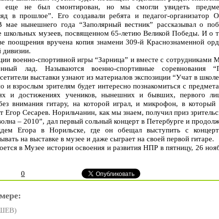
н еще не был смонтирован, но мы смогли увидеть предме
ляд в прошлое”. Его создавали ребята и педагог-организатор 
мае нынешнего года “Заполярный вестник” рассказывал о поб
ле школьных музеев, посвященном 65-летию Великой Победы. И о т
ве поощрения вручена копия знамени 309-й Краснознаменной орд
й дивизии.
ии военно-спортивной игры “Зарница” и вместе с сотрудниками 
нный лад. Называются военно-спортивные соревнования “
етители выставки узнают из материалов экспозиции “Учат в школе
о и взрослым зрителям будет интересно познакомиться с предмет
ях и достижениях учеников, нынешних и бывших, первого лиц
без внимания гитару, на которой играл, и микрофон, в который 
т Егор Сесарев. Норильчанин, как мы знаем, получил приз зритель
волна – 2010”, дал первый сольный концерт в Петербурге и продол
дем Егора в Норильске, где он обещал выступить с концерт
вать на выставке в музее и даже сыграет на своей первой гитаре.
оется в Музее истории освоения и развития НПР в пятницу, 26 ноя
0
мере:
ШЕВ)