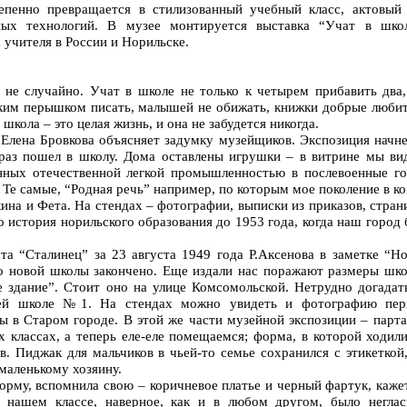
епенно превращается в стилизованный учебный класс, актовый 
ных технологий. В музее монтируется выставка “Учат в школ
учителя в России и Норильске.
 не случайно. Учат в школе не только к четырем прибавить два,
онким перышком писать, малышей не обижать, книжки добрые любит
ола – это целая жизнь, и она не забудется никогда.
 Елена Бровкова объясняет задумку музейщиков. Экспозиция начне
раз пошел в школу. Дома оставлены игрушки – в витрине мы ви
нных отечественной легкой промышленностью в послевоенные го
 Те самые, “Родная речь” например, по которым мое поколение в к
ина и Фета. На стендах – фотографии, выписки из приказов, стра
то история норильского образования до 1953 года, когда наш город
та “Сталинец” за 23 августа 1949 года Р.Аксенова в заметке “Н
о новой школы закончено. Еще издали нас поражают размеры шко
 здание”. Стоит оно на улице Комсомольской. Нетрудно догадать
ней школе №1. На стендах можно увидеть и фотографию пер
 в Старом городе. В этой же части музейной экспозиции – парта
 классах, а теперь еле-еле помещаемся; форма, в которой ходил
в. Пиджак для мальчиков в чьей-то семье сохранился с этикеткой
маленькому хозяину.
рму, вспомнила свою – коричневое платье и черный фартук, каже
 нашем классе, наверное, как и в любом другом, было неглас