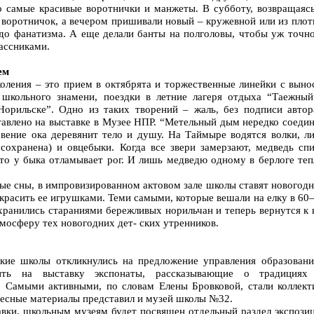
го самые красивые воротнички и манжеты. В субботу, возвращаясь
 воротничок, а вечером пришивали новый – кружевной или из плот
 до фанатизма. А еще делали банты на полголовы, чтобы уж точно
ассниками.
ем
оления – это прием в октябрята и торжественные линейки с выно
 школьного знамени, поездки в летние лагеря отдыха “Таежный
орильске”. Одно из таких творений – жаль, без подписи автор
тавлено на выставке в Музее НПР. “Метельный дым нередко соеди
вение ока деревянит тело и душу. На Таймыре водятся волки, ли
сохранена) и овцебыки. Когда все звери замерзают, медведь спи
что у быка отламывает рог. И лишь медведю одному в берлоге те
ные сны, в импровизированном актовом зале школы ставят новогод
красить ее игрушками. Теми самыми, которые вешали на елку в 60
хранились стараниями бережливых норильчан и теперь вернутся к
тмосферу тех новогодних дет- ских утренников.
кие школы откликнулись на предложение управления образовани
вить на выставку экспонаты, рассказывающие о традициях
. Самыми активными, по словам Елены Бровковой, стали коллект
есные материалы представил и музей школы №32.
авки, школьным музеям будет посвящен отдельный раздел экспозиц