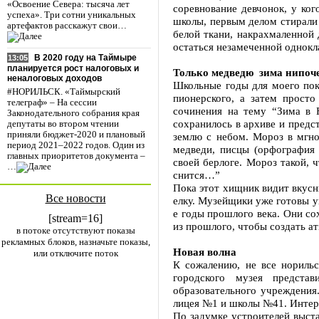
«Освоение Севера: тысяча лет
соревнование девчонок, у ко
успеха». Три сотни уникальных
школы, первым делом стирали
артефактов расскажут свои…
белой ткани, накрахмаленной
остаться незамеченной однокл
В 2020 году на Таймыре
13:05
планируется рост налоговых и
Только медведю зима нипоч
неналоговых доходов
Школьные годы для моего пок
#НОРИЛЬСК. «Таймырский
пионерского, а затем просто
телеграф» – На сессии
сочинения на тему “Зима в Н
Законодательного собрания края
сохранилось в архиве и предс
депутаты во втором чтении
приняли бюджет-2020 и плановый
землю с небом. Мороз в мгно
период 2021–2022 годов. Один из
медведи, писцы (орфография 
главных приоритетов документа –
своей берлоге. Мороз такой, 
…
снится…”
Пока этот хищник видит вкус
Все новости
елку. Музейщики уже готовы у
е годы прошлого века. Они со
[stream=16]
из прошлого, чтобы создать а
в потоке отсутствуют показы
рекламных блоков, назначьте показы,
Новая волна
или отключите поток
К сожалению, не все норильс
городского музея предста
образовательного учреждения
лицея №1 и школы №41. Интер
По задумке устроителей выст