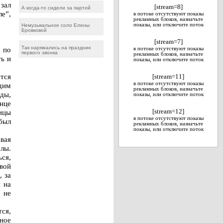
зал
[stream=8]
А когда-то сидели за партой
е”,
в потоке отсутствуют показы
рекламных блоков, назначьте
показы, или отключите поток
Немузыкальное соло Елены
Бровковой
[stream=7]
Так наряжались на праздник
 по
в потоке отсутствуют показы
первого звонка
рекламных блоков, назначьте
ь и
показы, или отключите поток
тся
[stream=11]
в потоке отсутствуют показы
дим
рекламных блоков, назначьте
ды,
показы, или отключите поток
онце
ницы
[stream=12]
в потоке отсутствуют показы
 был
рекламных блоков, назначьте
показы, или отключите поток
овая
лы.
ся,
вой
, за
и на
, не
тся,
ное