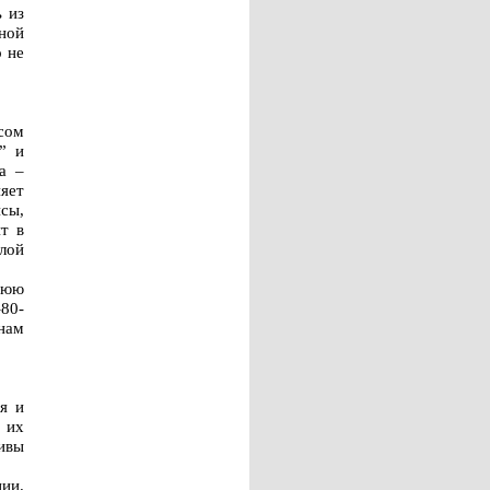
 из
ной
 не
сом
” и
а –
няет
сы,
т в
плой
нюю
–80-
 нам
я и
 их
ивы
ии.