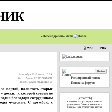
«Легендарный» матч
WAP
PDA
24 ноября 2010 года, 16:09
Расширенный поиск
Фото: Денис КОЖЕВНИКОВ
Текст: Лариса ФЕДИШИНА
Поиск на форуме
 за партой, полистать старые
 у доски, к которой совсем не
Сегодня благодаря сотрудникам
[stream=6]
оды чудесные. С дружбою, с
в потоке отсутствуют показы
рекламных блоков, назначьте
показы, или отключите поток