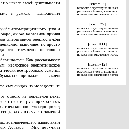
ет о начале своей деятельности
[stream=8]
в потоке отсутствуют показы
рекламных блоков, назначьте
овым, в рамках выполнения
показы, или отключите поток
[stream=7]
лужбе агломерационного цеха и
в потоке отсутствуют показы
рекламных блоков, назначьте
юро, он без колебаний принял
показы, или отключите поток
ера оперативной энергослужбы
пециалист выполняет не просто
[stream=11]
в потоке отсутствуют показы
да это стремление постоянно
рекламных блоков, назначьте
ла.
показы, или отключите поток
бязанностей. Как рассказывает
м, несложное энергетическое
[stream=12]
в потоке отсутствуют показы
тически все требовало замены.
рекламных блоков, назначьте
 буквально пропадает на своем
показы, или отключите поток
то ему скидок на молодость не
от одного из переделов цеха.
зти-отвезти груз, приходилось
ажатием кнопок. Электропривод
вещь, как и в случае с заменой
час возглавляющего плавильный
иях Астахов. – Мне поручили