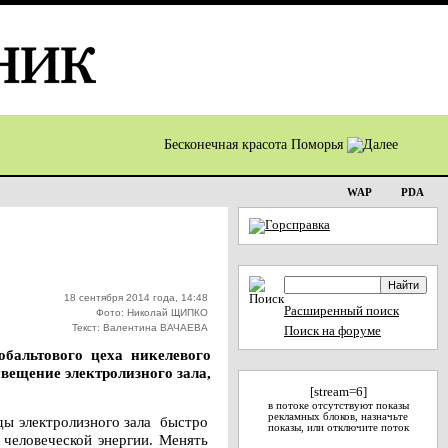
Бесконечная красота Поморья
WAP
PDA
18 сентября 2014 года, 14:48
Расширенный поиск
Фото: Николай ЩИПКО
Текст: Валентина ВАЧАЕВА
Поиск на форуме
обальтового цеха никелевого
свещение электролизного зала,
[stream=6]
в потоке отсутствуют показы
рекламных блоков, назначьте
ды электролизного зала быстро
показы, или отключите поток
 человеческой энергии. Менять