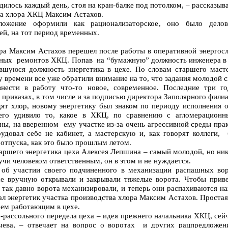
лось каждый день, стоя на кран-балке под потолком, – рассказыва
ва хлора ХКЦ Максим Астахов.
ложение оформили как рационализаторское, оно было дел
й, на тот период временных.
ра Максим Астахов перешел после работы в оперативной энергос
ных ремонтов ХКЦ. Попав на “бумажную” должность инженера в б
вшуюся должность энергетика в цехе. По словам старшего маст
 времени все уже обратили внимание на то, что задания молодой с
нести в работу что-то новое, современное. Последние три го
 приказах, в том числе и за подписью директора Заполярного филиа
ят хлор, новому энергетику был знаком по периоду исполнения о
его удивило то, какое в ХКЦ, по сравнению с агломерационны
ны, на вверенном ему участке из-за очень агрессивной среды прак
удовал себе не кабинет, а мастерскую и, как говорят коллеги,
 отпуска, как это было прошлым летом.
ршего энергетика цеха Алексея Лепшина – самый молодой, но ник
дучи человеком ответственным, он в этом и не нуждается.
 об участии своего подчиненного в механизации распашных вор
хе вручную открывали и закрывали тяжелые ворота. Чтобы приве
 так давно ворота механизировали, и теперь они распахиваются н
л энергетик участка производства хлора Максим Астахов. Простая 
сем работающим в цехе.
-рассольного передела цеха – идея прежнего начальника ХКЦ, сей
чева, – отвечает на вопрос о воротах и других рацпредложен