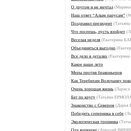
О другом и не мечтал
(Марин
Наш ответ “Алым парусам”
(М
Поздравил президент
(Татьян
Что посеешь, пусть взойдет
(Л
Веселая неделя
(Екатерина Б
Объединяться выгодно
(Екате
Все дело в деталях
(Екатерин
Какое наше лето
Меры против браконьеров
Как Теребихин Волочанку пок
Очень хорошая жизнь
(Ларис
Бег по кругу
(Татьяна ЕРМОЛ
Знакомство с Севером
(Дарья
Победить соперника в себе
(Л
Экологическая тропинка
(Тать
Ода корюшке
(Аркадий ВИН