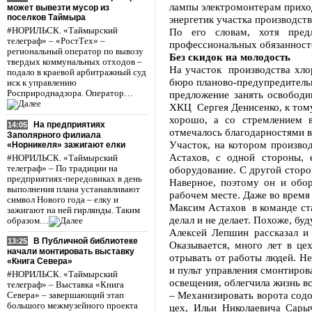
лампы электромонтерам приходи
может вывезти мусор из
поселков Таймыра
энергетик участка производст
#НОРИЛЬСК. «Таймырский
По его словам, хотя пред
телеграф» – «РостТех» –
профессиональных обязанносте
региональный оператор по вывозу
Без скидок на молодость
твердых коммунальных отходов –
На участок производства хло
подало в краевой арбитражный суд
бюро планово-предупредитель
иск к управлению
Росприроднадзора. Оператор…
предложение занять освободи
ХКЦ Сергея Денисенко, к тому
хорошо, а со стремлением в
На предприятиях
14:05
отмечалось благодарностями в
Заполярного филиала
Участок, на котором производ
«Норникеля» зажигают елки
Астахов, с одной стороны, 
#НОРИЛЬСК. «Таймырский
телеграф» – По традиции на
оборудование. С другой сторо
предприятиях-передовиках в день
Наверное, поэтому он и обор
выполнения плана устанавливают
рабочем месте. Даже во время
символ Нового года – елку и
Максим Астахов в команде ста
зажигают на ней гирлянды. Таким
делал и не делает. Похоже, бу
образом…
Алексей Лепшин рассказал и
В Публичной библиотеке
13:25
Оказывается, много лет в це
начали монтировать выставку
отрывать от работы людей. Не
«Книга Севера»
и пульт управления смонтирова
#НОРИЛЬСК. «Таймырский
освещения, облегчила жизнь в
телеграф» – Выставка «Книга
– Механизировать ворота содо
Севера» – завершающий этап
большого межмузейного проекта
цех, Ильи Николаевича Сары