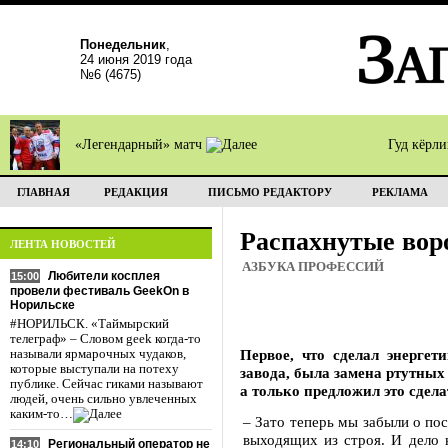
Понедельник
,
24 июня 2019 года
№6 (4675)
«Легендарный» матч
Гуд кёрл
ГЛАВНАЯ
РЕДАКЦИЯ
ПИСЬМО РЕДАКТОРУ
РЕКЛАМА
Распахнутые вор
ЛЕНТА НОВОСТЕЙ
АЗБУКА ПРОФЕССИЙ
Любители косплея
15:00
провели фестиваль GeekOn в
Норильске
#НОРИЛЬСК. «Таймырский
телеграф» – Словом geek когда-то
Первое, что сделал энергет
называли ярмарочных чудаков,
которые выступали на потеху
завода, была замена ртутных
публике. Сейчас гиками называют
а только предложил это сдела
людей, очень сильно увлеченных
каким-то…
– Зато теперь мы забыли о по
выходящих из строя. И дело н
Региональный оператор не
14:10