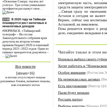
«Освоение Севера: тысяча лет
электрическую часть, механи
успеха». Три сотни уникальных
средств защиты электродвигат
артефактов расскажут свои…
…Связав сразу по окончании
Астахов и сегодня не жалеет
В 2020 году на Таймыре
Вернее, сейчас она воспитыв
13:05
планируется рост налоговых и
Астаховой, на никелевом.
неналоговых доходов
Пока решается вопрос о реор
#НОРИЛЬСК. «Таймырский
дело, ежедневно вкладывая в не
телеграф» – На сессии
Законодательного собрания края
депутаты во втором чтении
приняли бюджет-2020 и плановый
период 2021–2022 годов. Один из
Читайте также в этом но
главных приоритетов документа –
…
Норильск выбрал своего губер
Хотят работать в “Норильском
Все новости
Особое внимание
(Ростислав 
[stream=16]
в потоке отсутствуют показы
На первоклассных активах
(Ви
рекламных блоков, назначьте показы,
или отключите поток
Есть предложения
(Виктор ЦА
Пыли будет меньше
Россыпь наград
Выборы изнутри
(Марина БУ