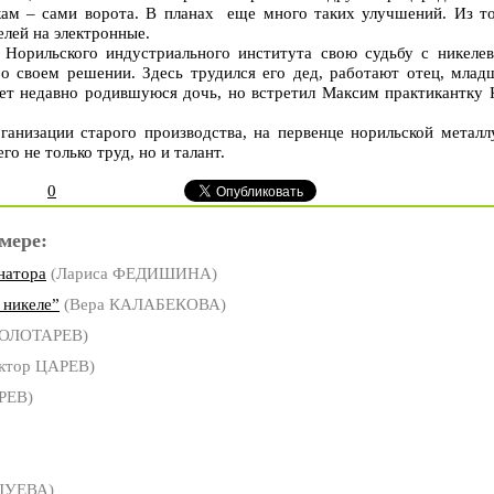
кам – сами ворота. В планах еще много таких улучшений. Из то
елей на электронные.
 Норильского индустриального института свою судьбу с никел
 о своем решении. Здесь трудился его дед, работают отец, мла
ает недавно родившуюся дочь, но встретил Максим практикантку
ганизации старого производства, на первенце норильской метал
го не только труд, но и талант.
0
мере:
натора
(Лариса ФЕДИШИНА)
 никеле”
(Вера КАЛАБЕКОВА)
ЗОЛОТАРЕВ)
ктор ЦАРЕВ)
РЕВ)
ШУЕВА)