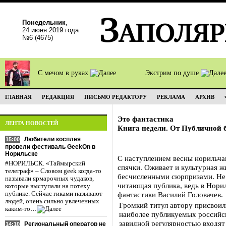
Понедельник
,
24 июня 2019 года
№6 (4675)
С мечом в руках
Экстрим по душе
ГЛАВНАЯ
РЕДАКЦИЯ
ПИСЬМО РЕДАКТОРУ
РЕКЛАМА
АРХИВ
Это фантастика
ЛЕНТА НОВОСТЕЙ
Книга недели. От Публичной 
Любители косплея
15:00
провели фестиваль GeekOn в
Норильске
С наступлением весны норильча
#НОРИЛЬСК. «Таймырский
спячки. Оживает и культурная ж
телеграф» – Словом geek когда-то
бесчисленными сюрпризами. Не 
называли ярмарочных чудаков,
читающая публика, ведь в Нори
которые выступали на потеху
публике. Сейчас гиками называют
фантастики Василий Головачев.
людей, очень сильно увлеченных
Громкий титул автору присвоили
каким-то…
наиболее публикуемых российск
завидной регулярностью входят 
Региональный оператор не
14:10