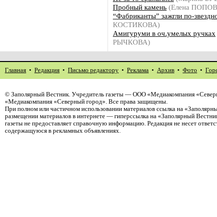
Пробный камень
(Елена ПОПОВ
“Фабриканты” зажгли по-звездн
КОСТИКОВА)
Амигуруми в оч.умелых ручках
РЫЧКОВА)
Главная
•
Редакция
•
Письмо редактору
•
Реклама
•
Архив
•
Фото
•
Гор
©
Заполярный Вестник
. Учредитель газеты — ООО «Медиакомпания «Северн
«Медиакомпания «Северный город». Все права защищены.
При полном или частичном использовании материалов ссылка на «Заполярны
размещении материалов в интернете — гиперссылка на «Заполярный Вестник
газеты не предоставляет справочную информацию. Редакция не несет ответ
содержащуюся в рекламных объявлениях.