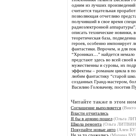
одним из лучших произведений
считается тщательная проработ
позволяющая отчетливо предста
получивший в свое время специ
радиоэлектронной аппаратуры”,
описать технические новинки, 
теоретическая база, подведенн
героев, особенно импонирует 
фантастики. Впрочем, и для по
“Хрониках…” найдется немало и
предстают здесь во всей своей 
мужественны и суровы, их подр
эффектны – романам цикла в пол
любим фантастику “старой школы
созданных Гранд-мастером, бол
Василию Головачеву, посетив П
Читайте также в этом ном
Соглашение выполняется
(Викт
Власти отчитались
Я бы в армию пошел
(Ольга Л
Школа ремонта
(Ольга ЛИТВИ
Покупайте новые авто
(Ален Б
Не за то сражались
(Марина Б