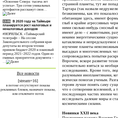
«Освоение Севера: тысяча лет
странной планеты, тут же попад
успеха». Три сотни уникальных
Тартара (так назвали недружел
артефактов расскажут свои…
безжизненны, как это показалос
обитающие здесь, имеют формы
В 2020 году на Таймыре
13:05
глыб и крайне агрессивных чер
планируется рост налоговых и
ними сколько-нибудь сносный ко
неналоговых доходов
имеют дело – с животными, ра
#НОРИЛЬСК. «Таймырский
некими энергетическими сущно
телеграф» – На сессии
катаклизмы и непредсказуемое 
Законодательного собрания края
депутаты во втором чтении
изучение планеты невозможным
приняли бюджет-2020 и плановый
высадках и многочисленных че
период 2021–2022 годов. Один из
сопровождались попытки раскры
главных приоритетов документа –
Впрочем, вскоре развитие техни
…
основательно взяться за необщ
исследованиях. Кроме того, люд
Все новости
разумными инопланетянами, кот
всячески помогая ученым. Разг
[stream=16]
героям лучше понять саму сущн
в потоке отсутствуют показы
что о сотворении вселенной, а 
рекламных блоков, назначьте показы,
или отключите поток
последующих частях эпопеи чел
исследовать далекие миры и ст
космическими силами.
Новинки XXII века
Поклонники таланта Василия Го