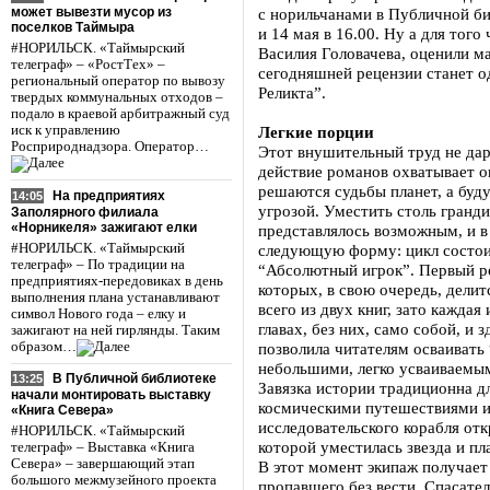
может вывезти мусор из
с норильчанами в Публичной биб
поселков Таймыра
и 14 мая в 16.00. Ну а для тог
#НОРИЛЬСК. «Таймырский
Василия Головачева, оценили м
телеграф» – «РостТех» –
сегодняшней рецензии станет о
региональный оператор по вывозу
Реликта”.
твердых коммунальных отходов –
подало в краевой арбитражный суд
иск к управлению
Легкие порции
Росприроднадзора. Оператор…
Этот внушительный труд не дар
действие романов охватывает 
решаются судьбы планет, а буду
На предприятиях
14:05
угрозой. Уместить столь гранди
Заполярного филиала
«Норникеля» зажигают елки
представлялось возможным, и в
#НОРИЛЬСК. «Таймырский
следующую форму: цикл состоит
телеграф» – По традиции на
“Абсолютный игрок”. Первый ро
предприятиях-передовиках в день
которых, в свою очередь, делит
выполнения плана устанавливают
всего из двух книг, зато каждая 
символ Нового года – елку и
главах, без них, само собой, и 
зажигают на ней гирлянды. Таким
образом…
позволила читателям осваивать
небольшими, легко усваиваемы
В Публичной библиотеке
13:25
Завязка истории традиционна д
начали монтировать выставку
космическими путешествиями и
«Книга Севера»
исследовательского корабля от
#НОРИЛЬСК. «Таймырский
которой уместилась звезда и пл
телеграф» – Выставка «Книга
Севера» – завершающий этап
В этот момент экипаж получает
большого межмузейного проекта
пропавшего без вести. Спасате