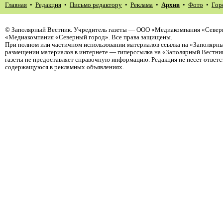
Главная
•
Редакция
•
Письмо редактору
•
Реклама
•
Архив
•
Фото
•
Гор
©
Заполярный Вестник
. Учредитель газеты — ООО «Медиакомпания «Северн
«Медиакомпания «Северный город». Все права защищены.
При полном или частичном использовании материалов ссылка на «Заполярны
размещении материалов в интернете — гиперссылка на «Заполярный Вестник
газеты не предоставляет справочную информацию. Редакция не несет ответ
содержащуюся в рекламных объявлениях.