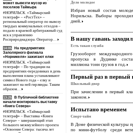
Дело молодое
может вывезти мусор из
поселков Таймыра
Избран новый состав молоде
#НОРИЛЬСК. «Таймырский
Норильска. Выборы проходил
телеграф» – «РостТех» –
дней.
региональный оператор по вывозу
твердых коммунальных отходов –
подало в краевой арбитражный суд
иск к управлению
В нашу гавань заходи
Росприроднадзора. Оператор…
Есть такая служба
На предприятиях
14:05
Заполярного филиала
Грузооборот международного
«Норникеля» зажигают елки
пропуска в Дудинке соста
#НОРИЛЬСК. «Таймырский
миллиона тонн грузов в год.
телеграф» – По традиции на
предприятиях-передовиках в день
Первый раз в первый 
выполнения плана устанавливают
символ Нового года – елку и
Школьный двор
зажигают на ней гирлянды. Таким
образом…
При зачислении в первый кла
законом.
В Публичной библиотеке
13:25
начали монтировать выставку
«Книга Севера»
Испытано временем
#НОРИЛЬСК. «Таймырский
телеграф» – Выставка «Книга
Спорт-тайм
Севера» – завершающий этап
В Доме физической культуры п
большого межмузейного проекта
по мини-футболу среди вет
«Освоение Севера: тысяча лет