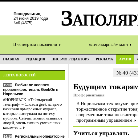
Понедельник
,
24 июня 2019 года
№6 (4675)
В четвертом поколении
«Легендарный» матч
ГЛАВНАЯ
РЕДАКЦИЯ
ПИСЬМО РЕДАКТОРУ
РЕКЛАМА
АРХИВ
№ 40 (431
ЛЕНТА НОВОСТЕЙ
Будущим токарям
Любители косплея
15:00
провели фестиваль GeekOn в
Норильске
Профориентация
#НОРИЛЬСК. «Таймырский
В Норильском техникуме про
телеграф» – Словом geek когда-то
торжественное открытие тока
называли ярмарочных чудаков,
которые выступали на потеху
современные токарно-винторе
публике. Сейчас гиками называют
программным управлением.
людей, очень сильно увлеченных
каким-то…
Учиться управлять
Региональный оператор не
14:10