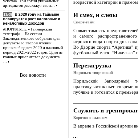
успеха». Три сотни уникальных
возрастной категории в прямо
артефактов расскажут свои…
И смех, и слезы
В 2020 году на Таймыре
13:05
планируется рост налоговых и
Спорт-тайм
неналоговых доходов
#НОРИЛЬСК. «Таймырский
Совместимость представителей
телеграф» – На сессии
и самого распространенного
Законодательного собрания края
игрового вида спорта доказана
депутаты во втором чтении
Во Дворце спорта “Арктика” п
приняли бюджет-2020 и плановый
футбольный матч: “Никелька” 
период 2021–2022 годов. Один из
главных приоритетов документа –
…
Перезагрузка
Норильск творческий
Все новости
Норильский Заполярный т
практику читок пьес современ
публике и готовится к премьер
Служить и тренироват
Коротко о главном
В апреле в Российской армии в