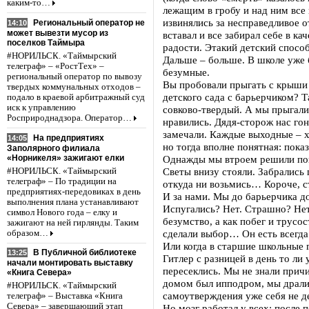
каким-то…
лежащим в гробу и над ним все
извинялись за несправедливое о
Региональный оператор не
14:10
может вывезти мусор из
вставал и все забирал себе в ка
поселков Таймыра
радости. Этакий детский спосо
#НОРИЛЬСК. «Таймырский
Дальше – больше. В школе уже б
телеграф» – «РостТех» –
безумные.
региональный оператор по вывозу
Вы пробовали прыгать с крыши 
твердых коммунальных отходов –
детского сада с барьерчиком? Т
подало в краевой арбитражный суд
иск к управлению
совково-твердый. А мы прыгали
Росприроднадзора. Оператор…
нравились. Дядя-сторож нас гон
замечали. Каждые выходные – хо
На предприятиях
14:05
но тогда вполне понятная: показ
Заполярного филиала
«Норникеля» зажигают елки
Однажды мы втроем решили пов
Светы внизу стояли. Забрались
#НОРИЛЬСК. «Таймырский
телеграф» – По традиции на
откуда ни возьмись… Короче, с
предприятиях-передовиках в день
И за нами. Мы до барьерчика до
выполнения плана устанавливают
Испугались? Нет. Страшно? Нет.
символ Нового года – елку и
безумство, а как побег и трусо
зажигают на ней гирлянды. Таким
сделали выбор… Он есть всегда
образом…
Или когда в старшие школьные 
В Публичной библиотеке
13:25
Гитлер с разницей в день то ли
начали монтировать выставку
пересеклись. Мы не знали причи
«Книга Севера»
домом был ипподром, мы дралис
#НОРИЛЬСК. «Таймырский
самоутверждения уже себя не де
телеграф» – Выставка «Книга
Севера» – завершающий этап
Но мозг работал у всех: после