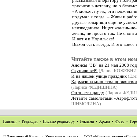
рассказывал оператору полиграф
трусиков в детсаду, но о безум
«А может, ну их, эти неожидан
подумал я тогда. – Живи и рабо
друзья-товарищи еще не успоко
неизведанное. Ищут «жизнь-не-к
жизнь, не просто так. Не спонт
И вот я в Норильске!
Выход есть всегда. И это вовсе 
Читайте также в этом ном
Анонсы "ЗВ" на 21 мая 2008 год
Скупили всё!
(Денис КОЖЕВНИ
И на нашей улице праздник
(Ел
Кармазина министра проконтро
(Лариса ФЕДИШИНА)
Он знает правду
(Лариса ФЕД
Летайте самолетами «Аэрофлот
ШИМОЛИНА)
Главная
•
Редакция
•
Письмо редактору
•
Реклама
•
Архив
•
Фото
•
Гор
©
Заполярный Вестник
. Учредитель газеты — ООО «Медиакомпания «Северн