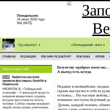
Понедельник
,
24 июня 2019 года
№6 (4675)
Гуд кёрлинг!
«Легендарный» матч
ГЛАВНАЯ
РЕДАКЦИЯ
ПИСЬМО РЕДАКТОРУ
РЕКЛАМА
АРХИВ
Безумству храбрых поем мы…
ЛЕНТА НОВОСТЕЙ
А выход есть всегда
Любители косплея
15:00
провели фестиваль GeekOn в
Норильске
Недавно в милицейских сводках
#НОРИЛЬСК. «Таймырский
гараже выстрелил в себя из руж
телеграф» – Словом geek когда-то
остались… Несчастная любовь, 
называли ярмарочных чудаков,
понимаю: поступок безумный до
которые выступали на потеху
публике. Сейчас гиками называют
Думаю, каждый человек, обижен
людей, очень сильно увлеченных
(когда слово «смерть» казалось