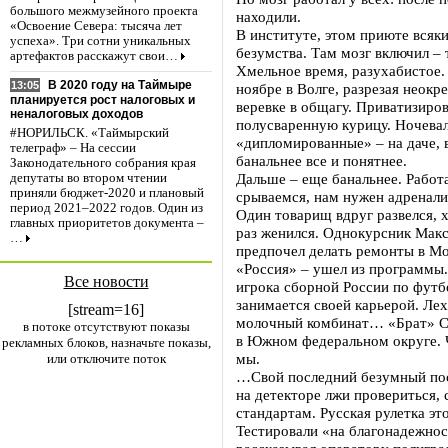
большого межмузейного проекта
находили.
«Освоение Севера: тысяча лет
В институте, этом приюте всяки
успеха». Три сотни уникальных
безумства. Там мозг включил – т
артефактов расскажут свои…
Хмельное время, разухабистое.
В 2020 году на Таймыре
13:05
ноябре в Волге, разрезая неокр
планируется рост налоговых и
веревке в общагу. Приватизиров
неналоговых доходов
полусваренную курицу. Ночевал
#НОРИЛЬСК. «Таймырский
«дипломированные» – на даче, 
телеграф» – На сессии
банальнее все и понятнее.
Законодательного собрания края
Дальше – еще банальнее. Работ
депутаты во втором чтении
приняли бюджет-2020 и плановый
срываемся, нам нужен адренали
период 2021–2022 годов. Один из
Один товарищ вдруг развелся, х
главных приоритетов документа –
раз женился. Однокурсник Макс
…
предпочел делать ремонты в Мо
«Россия» – ушел из программы.
Все новости
игрока сборной России по футб
занимается своей карьерой. Лех
[stream=16]
молочный комбинат… «Брат» Се
в потоке отсутствуют показы
в Южном федеральном округе. Ч
рекламных блоков, назначьте показы,
мы.
или отключите поток
…Свой последний безумный пос
на детекторе лжи провериться,
стандартам. Русская рулетка это
Тестировали «на благонадежност