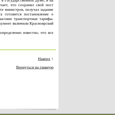
 в Государственной Думе, и на
чает, что сохранил свой пост
те министров, получал задание
та готовится постановление о
высокие транспортные тарифы.
окумент включили Красноярский
определенно известно, что все
Наверх
↑
Вернуться на главную