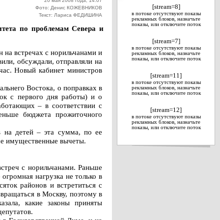
20 мая 2008 года, 14:07
[stream=8]
Фото: Денис КОЖЕВНИКОВ
в потоке отсутствуют показы
Текст: Лариса ФЕДИШИНА
рекламных блоков, назначьте
показы, или отключите поток
итета по проблемам Севера и
[stream=7]
в потоке отсутствуют показы
 на встречах с норильчанами и
рекламных блоков, назначьте
показы, или отключите поток
или, обсуждали, отправляли на
йчас. Новый кабинет министров
[stream=11]
в потоке отсутствуют показы
альнего Востока, о поправках в
рекламных блоков, назначьте
показы, или отключите поток
ок с первого дня работы) и о
аботающих – в соответствии с
[stream=12]
меньше бюджета прожиточного
в потоке отсутствуют показы
рекламных блоков, назначьте
показы, или отключите поток
 на детей – эта сумма, по ее
все имущественные вычеты.
встреч с норильчанами. Раньше
огромная нагрузка не только в
сяток районов и встретиться с
звращаться в Москву, поэтому в
азала, какие законы приняты
депутатов.