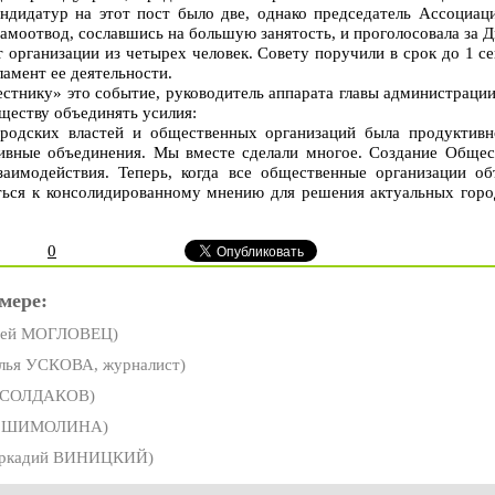
ндидатур на этот пост было две, однако председатель Ассоциа
амоотвод, сославшись на большую занятость, и проголосовала за 
 организации из четырех человек. Совету поручили в срок до 1 с
ламент ее деятельности.
стнику» это событие, руководитель аппарата главы администрац
ществу объединять усилия:
родских властей и общественных организаций была продуктивно
ивные объединения. Мы вместе сделали многое. Создание Общес
заимодействия. Теперь, когда все общественные организации об
ься к консолидированному мнению для решения актуальных горо
0
мере:
гей МОГЛОВЕЦ)
лья УСКОВА, журналист)
 СОЛДАКОВ)
а ШИМОЛИНА)
ркадий ВИНИЦКИЙ)