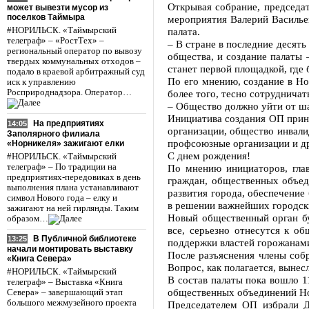
Открывая собрание, председа
может вывезти мусор из
поселков Таймыра
мероприятия Валерий Васильев
#НОРИЛЬСК. «Таймырский
палата.
телеграф» – «РостТех» –
– В стране в последние десять
региональный оператор по вывозу
общества, и создание палаты 
твердых коммунальных отходов –
станет первой площадкой, где 
подало в краевой арбитражный суд
По его мнению, создание в Н
иск к управлению
Росприроднадзора. Оператор…
более того, тесно сотрудничат
– Общество должно уйти от ша
Инициатива создания ОП прин
На предприятиях
14:05
организации, общество инвали
Заполярного филиала
профсоюзные организации и д
«Норникеля» зажигают елки
С днем рождения!
#НОРИЛЬСК. «Таймырский
телеграф» – По традиции на
По мнению инициаторов, гла
предприятиях-передовиках в день
граждан, общественных объед
выполнения плана устанавливают
развития города, обеспечение
символ Нового года – елку и
в решении важнейших городск
зажигают на ней гирлянды. Таким
Новый общественный орган бу
образом…
все, серьезно отнесутся к о
В Публичной библиотеке
13:25
поддержки властей горожанами
начали монтировать выставку
После разъяснения члены соб
«Книга Севера»
Вопрос, как полагается, вынес
#НОРИЛЬСК. «Таймырский
В состав палаты пока вошло 1
телеграф» – Выставка «Книга
общественных объединений Но
Севера» – завершающий этап
большого межмузейного проекта
Председателем ОП избрали Д