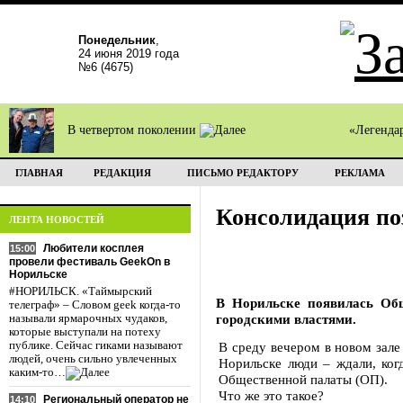
Понедельник
,
24 июня 2019 года
№6 (4675)
В четвертом поколении
«Легенда
ГЛАВНАЯ
РЕДАКЦИЯ
ПИСЬМО РЕДАКТОРУ
РЕКЛАМА
Консолидация по
ЛЕНТА НОВОСТЕЙ
Любители косплея
15:00
провели фестиваль GeekOn в
Норильске
#НОРИЛЬСК. «Таймырский
В Норильске появилась Общ
телеграф» – Словом geek когда-то
городскими властями.
называли ярмарочных чудаков,
которые выступали на потеху
публике. Сейчас гиками называют
В среду вечером в новом зале
людей, очень сильно увлеченных
Норильске люди – ждали, ког
каким-то…
Общественной палаты (ОП).
Что же это такое?
Региональный оператор не
14:10