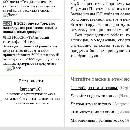
«Освоение Севера: тысяча лет
клуб «Престиж». Впрочем, ка
успеха». Три сотни уникальных
Людмила Проскурякова взяла с
артефактов расскажут свои…
Затем члены ОП избрали совет
об Общественной палате и рег
В 2020 году на Таймыре
Комментируя «Заполярному ве
13:05
планируется рост налоговых и
отметил, что пришло время об
неналоговых доходов
– Вся предыдущая работа го
#НОРИЛЬСК. «Таймырский
афганцев, молодежные, спорт
телеграф» – На сессии
улучшение качества такого в
Законодательного собрания края
придется больше прислушиват
депутаты во втором чтении
приняли бюджет-2020 и плановый
так будет лучше.
период 2021–2022 годов. Один из
главных приоритетов документа –
…
Читайте также в этом но
Все новости
Спасибо, вы талантливы!
(Сер
[stream=16]
в потоке отсутствуют показы
Давайте видеть хорошее
(Ната
рекламных блоков, назначьте показы,
или отключите поток
Друзья двухколесных
(Андрей
«Ни хвоста, ни чешуи!»
(Инн
Миллионный гусиный косяк
(А