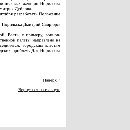
ции деловых женщин Норильска
Дмитрия Дуброва.
ентября разработать Положение
ии Норильска Дмитрий Свиридов
й. Взять, к примеру, воинов-
твенной палаты направлено на
ъединятся, городским властям
дских проблем. Для Норильска
Наверх
↑
Вернуться на главную