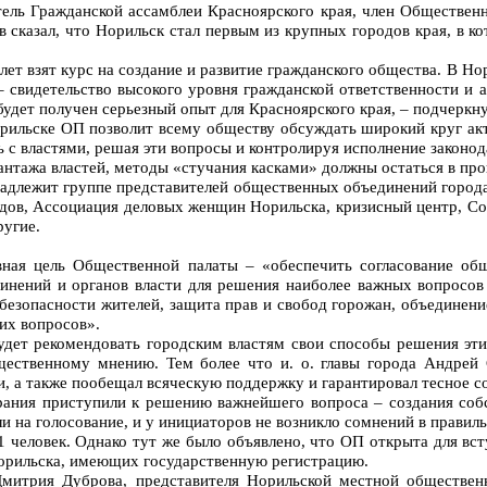
тель Гражданской ассамблеи Красноярского края, член Обществен
 сказал, что Норильск стал первым из крупных городов края, в к
 лет взят курс на создание и развитие гражданского общества. В Но
– свидетельство высокого уровня гражданской ответственности и 
будет получен серьезный опыт для Красноярского края, – подчеркну
орильске ОП позволит всему обществу обсуждать широкий круг ак
ь с властями, решая эти вопросы и контролируя исполнение законод
нтажа властей, методы «стучания касками» должны остаться в про
адлежит группе представителей общественных объединений город
дов, Ассоциация деловых женщин Норильска, кризисный центр, Со
ругие.
вная цель Общественной палаты – «обеспечить согласование об
инений и органов власти для решения наиболее важных вопросов
 безопасности жителей, защита прав и свобод горожан, объединени
их вопросов».
дет рекомендовать городским властям свои способы решения эти
бщественному мнению. Тем более что и. о. главы города Андрей
, а также пообещал всяческую поддержку и гарантировал тесное с
рания приступили к решению важнейшего вопроса – создания соб
ли на голосование, и у инициаторов не возникло сомнений в правил
1 человек. Однако тут же было объявлено, что ОП открыта для вс
рильска, имеющих государственную регистрацию.
митрия Дуброва, представителя Норильской местной обществен