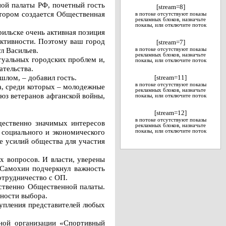
ной палаты РФ, почетный гость
[stream=8]
отором создается Общественная
в потоке отсутствуют показы
рекламных блоков, назначьте
показы, или отключите поток
рильске очень активная позиция
активности. Поэтому ваш город
[stream=7]
л Васильев.
в потоке отсутствуют показы
рекламных блоков, назначьте
туальных городских проблем и,
показы, или отключите поток
ательства.
шлом, – добавил гость.
[stream=11]
в потоке отсутствуют показы
а, среди которых – молодежные
рекламных блоков, назначьте
юз ветеранов афганской войны,
показы, или отключите поток
[stream=12]
в потоке отсутствуют показы
щественно значимых интересов
рекламных блоков, назначьте
 социального и экономического
показы, или отключите поток
е усилий общества для участия
х вопросов. И власти, уверены
 Самохин подчеркнул важность
отрудничество с ОП.
ственно Общественной палаты.
ьности выбора.
тупления представителей любых
ной организации «Спортивный