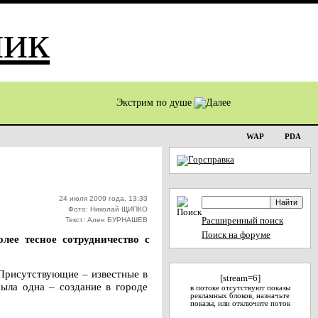
Экстрим по душе
WAP
PDA
24 июля 2009 года, 13:33
Фото: Николай ЩИПКО
Текст: Ален БУРНАШЕВ
Расширенный поиск
Поиск на форуме
лее тесное сотрудничество с
 Присутствующие – известные в
[stream=6]
была одна – создание в городе
в потоке отсутствуют показы
рекламных блоков, назначьте
показы, или отключите поток