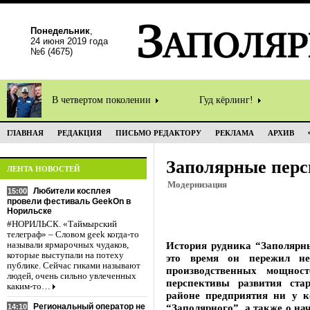
Понедельник
,
24 июня 2019 года
№6 (4675)
В четвертом поколении
Гуд кёрлинг!
ГЛАВНАЯ
РЕДАКЦИЯ
ПИСЬМО РЕДАКТОРУ
РЕКЛАМА
АРХИВ
Заполярные пер
ЛЕНТА НОВОСТЕЙ
Модернизация
Любители косплея
15:00
провели фестиваль GeekOn в
Норильске
#НОРИЛЬСК. «Таймырский
телеграф» – Словом geek когда-то
История рудника “Заполярны
называли ярмарочных чудаков,
которые выступали на потеху
это время он пережил не
публике. Сейчас гиками называют
производственных мощнос
людей, очень сильно увлеченных
перспективы развития ст
каким-то…
районе предприятия ни у 
Региональный оператор не
“Заполярного”, а также о н
14:10