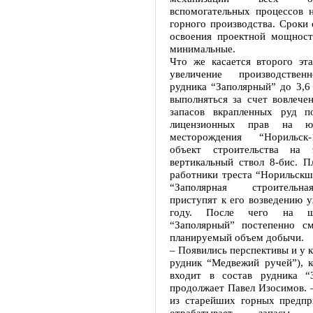
вспомогательных процессов н
горного производства. Сроки 
освоения проектной мощнос
минимальные.
Что же касается второго эта
увеличение производстве
рудника “Заполярный” до 3,6
выполняться за счет вовлече
запасов вкрапленных руд п
лицензионных прав на ю
месторождения “Норильск
объект строительства на
вертикальный ствол 8-бис. П
работники треста “Норильск
“Заполярная строительн
приступят к его возведению 
году. После чего на ш
“Заполярный” постепенно с
планируемый объем добычи.
– Появились перспективы и у 
рудник “Медвежий ручей”), к
входит в состав рудника “
продолжает Павел Изосимов. 
из старейших горных предп
отрабатывает запасы м