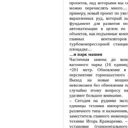
проектов, над которыми мы с
можно перечислять много… 
примеру, новый проект по ув
вкрапленных руд, который з
фундамент для развития но
автоматизации в целом по 
объектов, как подъемные комп
главных вентиляторо
турбокомпрессорной станци
площадке…
…и парк машин
Частичная замена до кон
вагонного парка (16 единиц
+201 метр. Обновление в 
перспективе горношахтного
Выход на новые мощн
невозможен без обновления п
случайно этому вопросу на
уделяют большое внимание.
– Сегодня на руднике эксп
единицы техники импортног
различного типа и назначения,
заместитель главного инженер
технике Игорь Крамаренко. –
установки (горизонтально