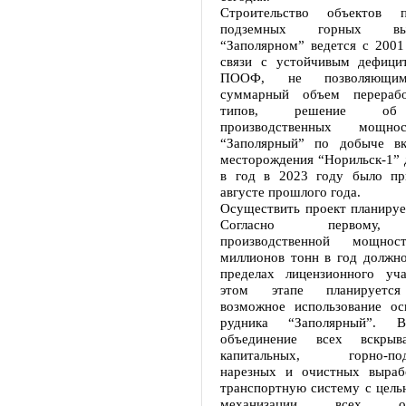
Строительство объектов 
подземных горных вы
“Заполярном” ведется с 2001
связи с устойчивым дефици
ПООФ, не позволяющим
суммарный объем перераб
типов, решение об 
производственных мощно
“Заполярный” по добыче вк
месторождения “Норильск-1” 
в год в 2023 году было пр
августе прошлого года.
Осуществить проект планирует
Согласно первому, 
производственной мощн
миллионов тонн в год должно
пределах лицензионного уч
этом этапе планируется
возможное использование о
рудника “Заполярный”.
объединение всех вскрыв
капитальных, горно-подг
нарезных и очистных выраб
транспортную систему с цель
механизации всех 