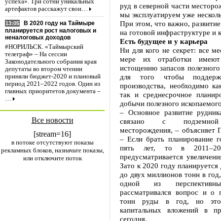
успеха». Три сотни уникальных
руд в северной части месторо
артефактов расскажут свои…
мы эксплуатируем уже нескольк
При этом, что важно, развитие
В 2020 году на Таймыре
13:05
планируется рост налоговых и
на готовой инфраструктуре и 
неналоговых доходов
Есть будущее и у карьера
#НОРИЛЬСК. «Таймырский
Ни для кого не секрет: все м
телеграф» – На сессии
мере их отработки имеют
Законодательного собрания края
истощению запасов полезного
депутаты во втором чтении
для того чтобы поддерж
приняли бюджет-2020 и плановый
период 2021–2022 годов. Один из
производства, необходимо ка
главных приоритетов документа –
так и среднесрочное планир
…
добычи полезного ископаемого
– Основное развитие рудник
Все новости
связано с подземной
месторождения, – объясняет 
[stream=16]
– Если брать планирование г
в потоке отсутствуют показы
пять лет, то в 2011–2
рекламных блоков, назначьте показы,
предусматривается увеличени
или отключите поток
Зато к 2020 году планируется
до двух миллионов тонн в год,
одной из перспективны
рассматривался вопрос и о 
тонн руды в год, но это
капитальных вложений в пр
сегодня.