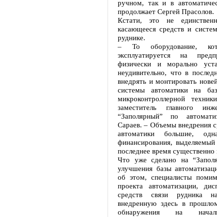
ручном, так и в автоматиче
продолжает Сергей Прасолов.
Кстати, это не единственн
касающееся средств и систем
руднике.
– То оборудование, кот
эксплуатируется на предп
физически и морально уста
неудивительно, что в послед
внедрять и монтировать нове
системы автоматики на баз
микроконтроллерной техник
заместитель главного инж
“Заполярный” по автомати
Сараев. – Объемы внедрения с
автоматики большие, од
финансирования, выделяемый 
последнее время существенно 
Что уже сделано на “Запол
улучшения базы автоматизаци
об этом, специалисты поми
проекта автоматизации, дис
средств связи рудника н
внедренную здесь в прошло
обнаружения на начал