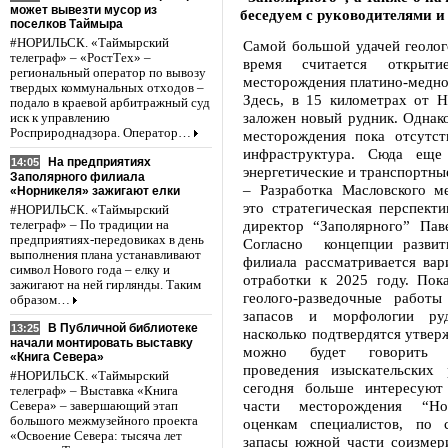
может вывезти мусор из
беседуем с руководителями и
поселков Таймыра
#НОРИЛЬСК. «Таймырский
Самой большой удачей геолог
телеграф» – «РостТех» –
время считается открыти
региональный оператор по вывозу
месторождения платино-медно
твердых коммунальных отходов –
Здесь, в 15 километрах от Н
подало в краевой арбитражный суд
заложен новый рудник. Однак
иск к управлению
Росприроднадзора. Оператор…
месторождения пока отсутств
инфраструктура. Сюда еще
На предприятиях
14:05
энергетические и транспортны
Заполярного филиала
– Разработка Масловского м
«Норникеля» зажигают елки
это стратегическая перспекти
#НОРИЛЬСК. «Таймырский
директор “Заполярного” Пав
телеграф» – По традиции на
предприятиях-передовиках в день
Согласно концепции развит
выполнения плана устанавливают
филиала рассматривается вар
символ Нового года – елку и
отработки к 2025 году. Пока
зажигают на ней гирлянды. Таким
геолого-разведочные работ
образом…
запасов и морфологии ру
В Публичной библиотеке
13:25
насколько подтвердятся утвер
начали монтировать выставку
можно будет говорить 
«Книга Севера»
проведения изыскательских
#НОРИЛЬСК. «Таймырский
сегодня больше интересуют
телеграф» – Выставка «Книга
части месторождения “Но
Севера» – завершающий этап
большого межмузейного проекта
оценкам специалистов, по 
«Освоение Севера: тысяча лет
запасы южной части соизмер