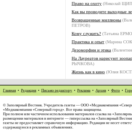
Право на охоту
(Николай ЩИ
Как вы проводите выходные л
Возвращенные миллионы
(Вал
ПЕТРОВ)
Кому служить?
(Татьяна ЕРМ
Практика и опыт
(Марина СО
Дезоморфин и этика
(Валенти
На Лауреатов нарисуют зоопа
РЫЧКОВА)
Жизнь как в кино
(Юлия КОСТ
Главная
•
Редакция
•
Письмо редактору
•
Реклама
•
Архив
•
Фото
•
Гор
©
Заполярный Вестник
. Учредитель газеты — ООО «Медиакомпания «Северн
«Медиакомпания «Северный город». Все права защищены.
При полном или частичном использовании материалов ссылка на «Заполярны
размещении материалов в интернете — гиперссылка на «Заполярный Вестник
газеты не предоставляет справочную информацию. Редакция не несет ответ
содержащуюся в рекламных объявлениях.