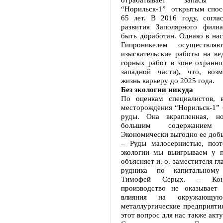
“Норильск-1” открытым спос
65 лет. В 2016 году, согл
развития Заполярного фили
быть доработан. Однако в на
Гипроникелем осуществляю
изыскательские работы на ве
горных работ в зоне охранно
западной части), что, воз
жизнь карьеру до 2025 года.
Без экологии никуда
По оценкам специалистов, 
месторождения “Норильск-1” 
руды. Она вкрапленная, 
большим содержанием д
Экономически выгодно ее доб
– Руды малосернистые, поэ
экологии мы выигрываем у п
объясняет и. о. заместителя г
рудника по капитальному 
Тимофей Серых. – Коне
производство не оказывает 
влияния на окружающую
металлургические предприяти
этот вопрос для нас также акту