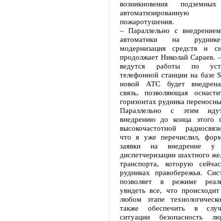
возникновения подземн
автоматизированну
пожаротушения.
– Параллельно с внедрение
автоматики на руднике
модернизация средств и си
продолжает Николай Сараев. –
ведутся работы по уст
телефонной станции на базе S
новой АТС будет внедрена
связь, позволяющая оснаст
горизонтах рудника переносн
Параллельно с этим ид
внедрению до конца этого 
высокочастотной радиосвязи
что я уже перечислил, фор
заявки на внедрение у
диспетчеризации шахтного же
транспорта, которую сейча
рудниках правобережья. Сис
позволяет в режиме реал
увидеть все, что происходит
любом этапе технологическ
также обеспечить в случ
ситуации безопасность л