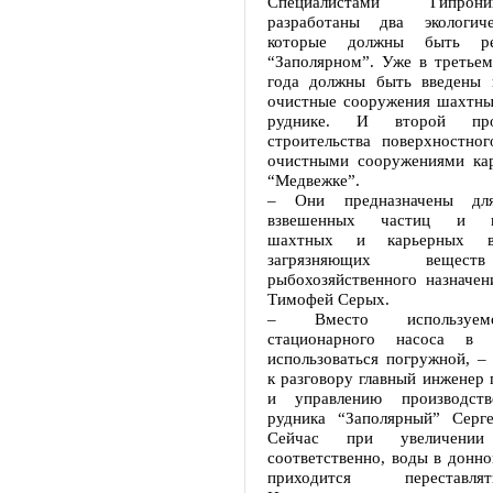
Специалистами Гипро
разработаны два экологиче
которые должны быть ре
“Заполярном”. Уже в третьем
года должны быть введены 
очистные сооружения шахтны
руднике. И второй про
строительства поверхностног
очистными сооружениями ка
“Медвежке”.
– Они предназначены дл
взвешенных частиц и не
шахтных и карьерных
загрязняющих вещест
рыбохозяйственного назначен
Тимофей Серых.
– Вместо используем
стационарного насоса в 
использоваться погружной, –
к разговору главный инженер 
и управлению производст
рудника “Заполярный” Серг
Сейчас при увеличении
соответственно, воды в донно
приходится переставл