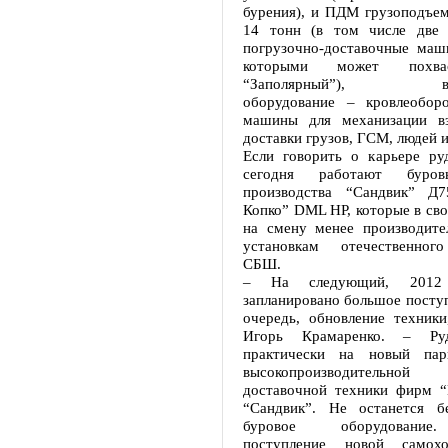
бурения), и ПДМ грузоподъем
14 тонн (в том числе две 
погрузочно-доставочные маш
которыми может похвас
“Заполярный”), вспо
оборудование – кровлеобор
машины для механизации вз
доставки грузов, ГСМ, людей 
Если говорить о карьере руд
сегодня работают буров
производства “Сандвик” Д
Копко” DML НР, которые в св
на смену менее производит
установкам отечественного
СБШ.
– На следующий, 201
запланировано большое поступ
очередь, обновление техники
Игорь Крамаренко. – Руд
практически на новый пар
высокопроизводительной
доставочной техники фирм “
“Сандвик”. Не останется б
буровое оборудование
поступление новой самох