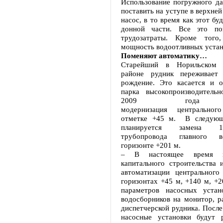
Использование погружного да
поставить на уступе в верхней
насос, в то время как этот бу
донной части. Все это поз
трудозатраты. Кроме того,
мощность водоотливных устан
Поменяют автоматику…
Старейший в Норильском 
районе рудник переживает 
рождение. Это касается и о
парка высокопроизводитель
2009 года н
модернизация центрального
отметке +45 м. В следующ
планируется замена 
трубопровода главного в
горизонте +201 м.
– В настоящее время п
капитального строительства 
автоматизации центрального
горизонтах +45 м, +140 м, +
параметров насосных устан
водосборников на монитор, р
диспетчерской рудника. После
насосные установки будут 