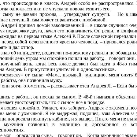
 что происходило в классе, Андрей особо не распространялся. 
когда одноклассники не упускали повода уязвить его.
 сыну не давали прохода, – утверждают супруги. – Но в шк
 нас неглупый, сам может справиться с проблемой.
 Андрей пришел домой взволнованный – в школе случился очер
вуя поддержку друга, начал его подначивать. Он решил в конфлик
оджидал на первом этаже Алексей Р. После словесной перепалки 
 перед собой ослепленного яростью человека, – признался роди
ять и дал отпор.
узнав об инциденте, родители по-прежнему решили не обращатьс
ующий день утром мы спокойно пошли на работу, – говорят они.
получный день, когда весь класс должен был идти в 48-ю гим
на Андрея. В присутствии учителей и одноклассников.
«эсэмэску» от сына: «Мама, вызывай милицию, меня опять бу
 работы, она позвонила мужу.
: они хотят отомстить, – рассказывает отец Андрея Л. – Если бы 
ись с работы, он поехал за сыном. В 48-й гимназии объяснил
 желает удостовериться, что с сыном все в порядке.
 я вошел спокойно. Увидел, что забирать Андрея с экзамена не
на меня с ухмылкой. Я не выдержал, подошел, взял Алексея за у
ца попросила покинуть кабинет, и я вышел. Никто меня не выт
 мужчина позвонил в милицию и договорился о вст
еннолетних.
е мог – опасался за сына, – говорит он. – Когда закончился экзам