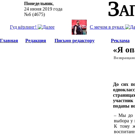
Понедельник
,
24 июня 2019 года
№6 (4675)
Гуд кёрлинг!
С мечом в руках
Главная
Редакция
Письмо редактору
Реклама
«Я оп
Возвращаяс
До сих п
одноклас
страниц
участник 
поданы и
– Мы до 
выбора у 
К тому ж
воспитанн