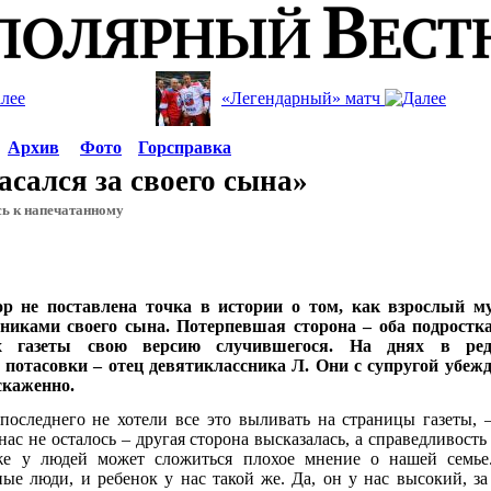
«Легендарный» матч
Архив
Фото
Горсправка
асался за своего сына»
ь к напечатанному
ор не поставлена точка в истории о том, как взрослый м
сниками своего сына. Потерпевшая сторона – оба подростка
ах газеты свою версию случившегося. На днях в ред
потасовки – отец девятиклассника Л. Они с супругой убеж
скаженно.
последнего не хотели все это выливать на страницы газеты, 
нас не осталось – другая сторона высказалась, а справедливость
е у людей может сложиться плохое мнение о нашей семье
ые люди, и ребенок у нас такой же. Да, он у нас высокий, за