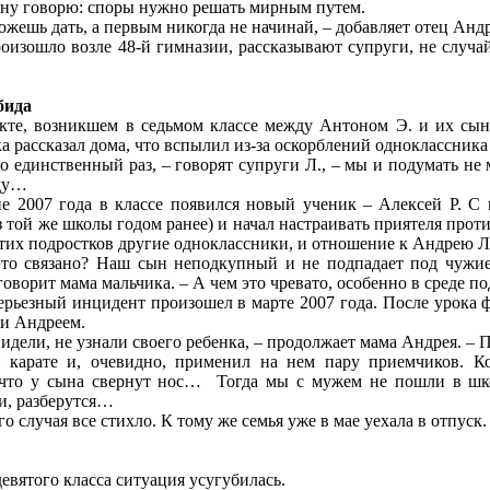
ну говорю: споры нужно решать мирным путем.
ожешь дать, а первым никогда не начинай, – добавляет отец Андр
роизошло возле 48-й гимназии, рассказывают супруги, не случа
бида
кте, возникшем в седьмом классе между Антоном Э. и их сыно
 рассказал дома, что вспылил из-за оскорблений одноклассника 
о единственный раз, – говорят супруги Л., – мы и подумать не 
ду…
не 2007 года в классе появился новый ученик – Алексей Р. 
 той же школы годом ранее) и начал настраивать приятеля прот
тих подростков другие одноклассники, и отношение к Андрею Л. 
это связано? Наш сын неподкупный и не подпадает под чужие
 говорит мама мальчика. – А чем это чревато, особенно в среде 
рьезный инцидент произошел в марте 2007 года. После урока ф
 и Андреем.
видели, не узнали своего ребенка, – продолжает мама Андрея. – 
я карате и, очевидно, применил на нем пару приемчиков. К
 что у сына свернут нос… Тогда мы с мужем не пошли в шко
и, разберутся…
го случая все стихло. К тому же семья уже в мае уехала в отпуск.
девятого класса ситуация усугубилась.