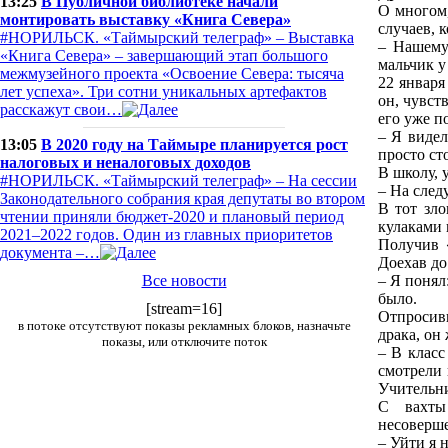
13:25
В Публичной библиотеке начали
О многом,
монтировать выставку «Книга Севера»
случаев, 
#НОРИЛЬСК. «Таймырский телеграф» – Выставка
– Нашему
«Книга Севера» – завершающий этап большого
мальчик у
межмузейного проекта «Освоение Севера: тысяча
22 января
лет успеха». Три сотни уникальных артефактов
он, чувст
расскажут свои…
его уже п
– Я видел
13:05
В 2020 году на Таймыре планируется рост
просто сто
налоговых и неналоговых доходов
В школу, 
#НОРИЛЬСК. «Таймырский телеграф» – На сессии
– На след
Законодательного собрания края депутаты во втором
В тот зло
чтении приняли бюджет-2020 и плановый период
кулаками 
2021–2022 годов. Один из главных приоритетов
Получив 
документа –…
Доехав до
Все новости
– Я понял
было.
[stream=16]
Отпросивш
в потоке отсутствуют показы рекламных блоков, назначьте
драка, он
показы, или отключите поток
– В класс
смотрели 
Учительни
С вахты
несоверш
– Уйти я н