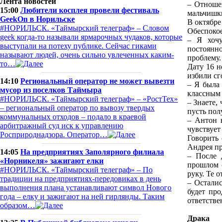
Лента новостей
– Отношен
15:00
Любители косплея провели фестиваль
мальчишк
GeekOn в Норильске
В октябре
#НОРИЛЬСК. «Таймырский телеграф» – Словом
Обеспокое
geek когда-то называли ярмарочных чудаков, которые
– Я хочу
выступали на потеху публике. Сейчас гиками
постоянно
называют людей, очень сильно увлеченных каким-
проблему.
то…
Дату 16 н
избили с
14:10
Региональный оператор не может вывезти
– Я была 
мусор из поселков Таймыра
классным 
#НОРИЛЬСК. «Таймырский телеграф» – «РостТех»
– Знаете,
– региональный оператор по вывозу твердых
пусть по
коммунальных отходов – подало в краевой
– Антон н
арбитражный суд иск к управлению
чувствует
Росприроднадзора. Оператор…
Говорить 
Андрея п
14:05
На предприятиях Заполярного филиала
– После д
«Норникеля» зажигают елки
прошлом 
#НОРИЛЬСК. «Таймырский телеграф» – По
руку. Те 
традиции на предприятиях-передовиках в день
– Осталис
выполнения плана устанавливают символ Нового
будет пр
года – елку и зажигают на ней гирлянды. Таким
ответств
образом…
Драка