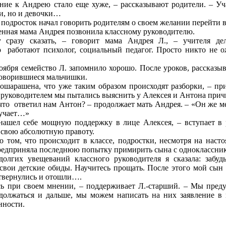
ие к Андрею стало еще хуже, – рассказывают родители. – Уча
и, но и девочки…
 подросток начал говорить родителям о своем желании перейти в
нная мама Андрея позвонила классному руководителю.
 сразу сказать, – говорит мама Андрея Л., – учителя д
 работают психолог, социальный педагог. Просто никто не ож
оября семейство Л. запомнило хорошо. После уроков, рассказы
говорившиеся мальчишки.
ошарашена, что уже таким образом происходят разборки, – при
руководителем мы пытались выяснить у Алексея и Антона прич
 что ответил нам Антон? – продолжает мать Андрея. – «Он же ме
лучает…»
ашел себе мощную поддержку в лице Алексея, – вступает в ра
 свою абсолютную правоту.
о том, что происходит в классе, подростки, несмотря на насто
редприняла последнюю попытку примирить сына с одноклассни
олгих увещеваний классного руководителя я сказала: забудьт
свои детские обиды. Научитесь прощать. После этого мой сын
отвернулись и отошли….
ь при своем мнении, – поддерживает Л.-старший. – Мы предуп
одолжаться и дальше, мы можем написать на них заявление в
енности.