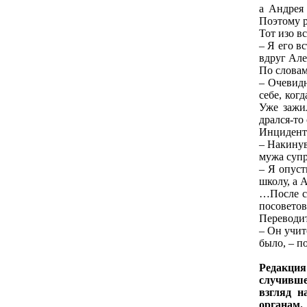
а Андрея 
Поэтому р
Тот изо в
– Я его в
вдруг Але
По словам
– Очевидн
себе, ког
Уже зажил
дрался-то
Инцидент 
– Накинув
мужа супр
– Я опуст
школу, а 
…После с
посоветов
Переводит
– Он учит
было, – п
Редакция
случивше
взгляд н
органам.