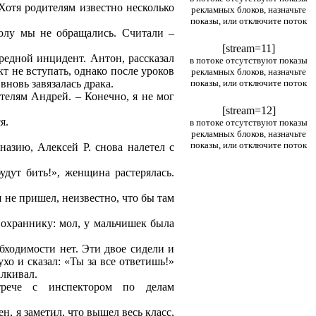
Хотя родителям известно несколько
рекламных блоков, назначьте
показы, или отключите поток
олу мы не обращались. Считали –
[stream=11]
едной инцидент. Антон, рассказал
в потоке отсутствуют показы
т не вступать, однако после уроков
рекламных блоков, назначьте
вновь завязалась драка.
показы, или отключите поток
телям Андрей. – Конечно, я не мог
[stream=12]
я.
в потоке отсутствуют показы
рекламных блоков, назначьте
показы, или отключите поток
назию, Алексей Р. снова налетел с
дут бить!», женщина растерялась.
я не пришел, неизвестно, что бы там
 охраннику: мол, у мальчишек была
обходимости нет. Эти двое сидели и
хо и сказал: «Ты за все ответишь!»
алкивал.
рече с инспектором по делам
ен, я заметил, что вышел весь класс,