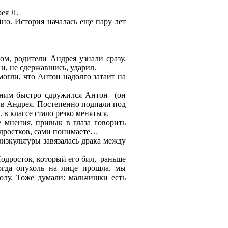
ея Л.
йно. История началась еще пару лет
м, родители Андрея узнали сразу.
и, не сдержавшись, ударил.
могли, что Антон надолго затаит на
С ним быстро сдружился Антон (он
ив Андрея. Постепенно подпали под
в классе стало резко меняться.
 мнения, привык в глаза говорить
подростков, сами понимаете…
изкультуры завязалась драка между
Подросток, который его бил, раньше
огда опухоль на лице прошла, мы
лу. Тоже думали: мальчишки есть