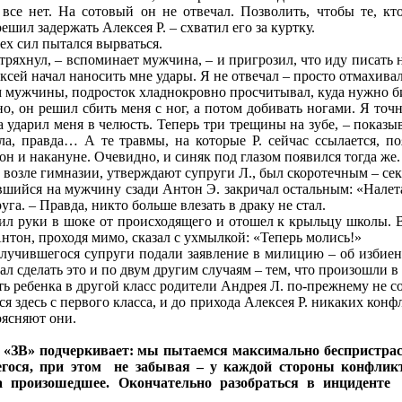
все нет. На сотовый он не отвечал. Позволить, чтобы те, кт
ешил задержать Алексея Р. – схватил его за куртку.
сех сил пытался вырваться.
стряхнул, – вспоминает мужчина, – и пригрозил, что иду писать 
ксей начал наносить мне удары. Я не отвечал – просто отмахива
 мужчины, подросток хладнокровно просчитывал, куда нужно б
о, он решил сбить меня с ног, а потом добивать ногами. Я точ
да ударил меня в челюсть. Теперь три трещины на зубе, – показ
а, правда… А те травмы, на которые Р. сейчас ссылается, по
 он и накануне. Очевидно, и синяк под глазом появился тогда же.
возле гимназии, утверждают супруги Л., был скоротечным – сек
шийся на мужчину сзади Антон Э. закричал остальным: «Налетай
уга. – Правда, никто больше влезать в драку не стал.
ил руки в шоке от происходящего и отошел к крыльцу школы. Ве
Антон, проходя мимо, сказал с ухмылкой: «Теперь молись!»
лучившегося супруги подали заявление в милицию – об избие
ал сделать это и по двум другим случаям – тем, что произошли в 
ь ребенка в другой класс родители Андрея Л. по-прежнему не с
ся здесь с первого класса, и до прихода Алексея Р. никаких кон
оясняют они.
 «ЗВ» подчеркивает: мы пытаемся максимально беспристрас
гося, при этом не забывая – у каждой стороны конфликт
а произошедшее. Окончательно разобраться в инциденте