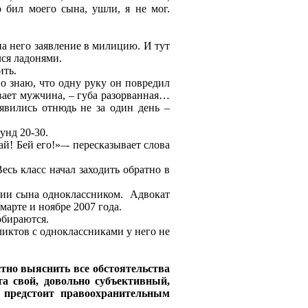
о бил моего сына, ушли, я не мог.
на него заявление в милицию. И тут
лся ладонями.
ить.
но знаю, что одну руку он повредил
ывает мужчина, – губа разорванная…
явились отнюдь не за один день –
унд 20-30.
! Бей его!»–- пересказывает слова
сь класс начал заходить обратно в
нии сына одноклассником. Адвокат
марте и ноябре 2007 года.
обираются.
фликтов с одноклассниками у него не
тно выяснить все обстоятельства
а свой, довольно субъективный,
 предстоит правоохранительным