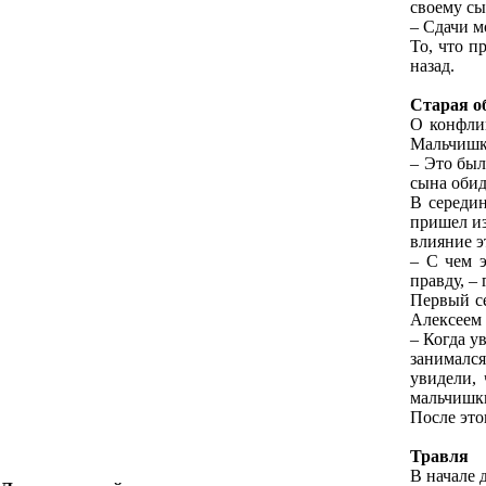
своему сы
– Сдачи м
То, что п
назад.
Старая о
О конфли
Мальчишка
– Это был
сына оби
В середи
пришел из
влияние э
– С чем 
правду, –
Первый се
Алексеем
– Когда у
занималс
увидели,
мальчишк
После это
Травля
В начале 