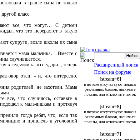
ствовали в травле сына не только
 другой класс.
елают все, что могут… С детьми
идал, что это перерастет в такую
вают супруги, возле школы их сына
знается мама мальчика. – Вместе с
ины случившегося.
ня в седьмом классе ударил, теперь
Расширенный поиск
Поиск на форуме
зговор отец, – и, что интересно,
[stream=6]
в потоке отсутствуют показы
яния родителей, не захотели. Мама
рекламных блоков, назначьте
ками.
показы, или отключите поток
е все, что случилось, оставьте в
 подошел к мальчишкам и протянул
[stream=8]
в потоке отсутствуют показы
редили тогда ребят, что, если так
рекламных блоков, назначьте
 милицию и привлечь к уголовной
показы, или отключите поток
[stream=7]
в потоке отсутствуют показы