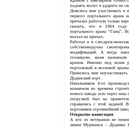
Краном с ювелирной точност
поднять молот и ударить по сва
Довелось мне участвовать и 
первого портального крана 
причалах работали только пар
сказать, что в 1964 году
портального крана “Ганц”. В
въехал на причал.
Работал я и слесарем-монтаж
собственноручно смонтиров
модификаций. А когда зак
техникуме, меня назначили
кранов. Именно под моим р
портальный и козловой краны
Пришлось мне поучаствовать 
Дудинский порт.
Начальником 4-го производс
назначили во времена строит
нового завода шло через наш 
погрузкой был на правит
справились с этой задачей. 
портовиков огромнейший заво
Открытие навигации
А кто из ветеранов не помн
линии Мурманск – Дудинка 1