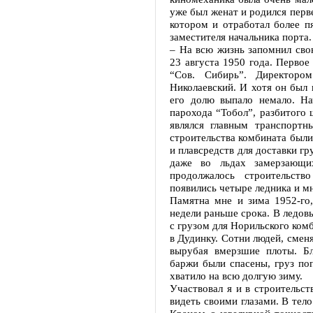
уже был женат и родился перв
котором и отработал более пя
заместителя начальника порта.
– На всю жизнь запомнил св
23 августа 1950 года. Первое
“Сов. Сибирь”. Директоро
Николаевский. И хотя он был 
его долю выпало немало. На
парохода “Тобол”, разбитого
являлся главным транспортн
строительства комбината были
и плавсредств для доставки г
даже во льдах замерзающ
продолжалось строительств
появились четыре ледника и м
Памятна мне и зима 1952-го,
недели раньше срока. В ледов
с грузом для Норильского комб
в Дудинку. Сотни людей, сменя
вырубая вмерзшие плоты. Б
баржи были спасены, груз по
хватило на всю долгую зиму.
Участвовал я и в строительс
видеть своими глазами. В тел