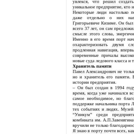
увлекся, что решил создат
уникальное предприятие, кто н
Некоторые люди настолько п
даже отдельно о них нап
Григорьевиче Кизиме. Он был
всего 37 лет, он сам предлож
смысле этого слова, энерги
Именно в его время порт нач
охарактеризовать двумя с
продленная навигация, вперв
современные причалы высоко
новые суда ледового класса и т
Хранитель памяти
Павел Александрович не тольк
но и хранитель его памяти. 
истории предприятия.
– Он был создан в 1994 году
время, когда уже начинался в
самое необходимое, но благ
поддержке начальника порта Л
тех событиях и людях. Музей
“Уникум” среди предприяти
комбината им. А.П.Завенягина
вручили не только благодарнос
Я знаю в порту почти всех, ка