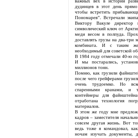
важных вех в истории разв
дудинцев в этот день прямо
чтобы встретить прибывающ
Пономарев”. Встречали экип
Виктору Вакуле директор 
символический ключ от Арктик
меди весом в полпуда. Прох
доставлять грузы на два-три 
комбината. И с таким же
необходимый для советской о
В 1984 году отмечали 40-ю го
И мы постарались, установ
миллионов тонн.
Помню, как грузили файнштей
после чего грейферами грузили
очень трудоемко. Но вск
спаренными кранами, и т
контейнеры для файнштейн
отработана технология пог
материалов.
В этом же году мне предлож
кадров – заместителя начальн
совсем другая жизнь. Вот то
ведь тоже я командовал, ка
ночам изучать документы, 