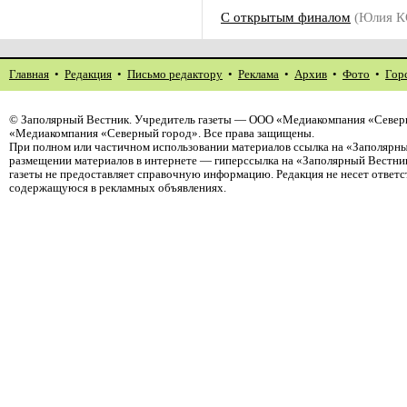
С открытым финалом
(Юлия К
Главная
•
Редакция
•
Письмо редактору
•
Реклама
•
Архив
•
Фото
•
Гор
©
Заполярный Вестник
. Учредитель газеты — ООО «Медиакомпания «Северн
«Медиакомпания «Северный город». Все права защищены.
При полном или частичном использовании материалов ссылка на «Заполярны
размещении материалов в интернете — гиперссылка на «Заполярный Вестник
газеты не предоставляет справочную информацию. Редакция не несет ответ
содержащуюся в рекламных объявлениях.