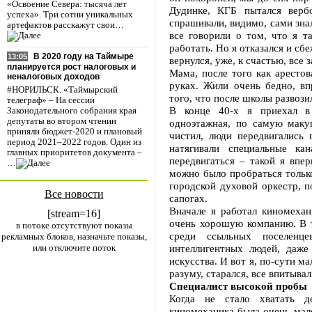
«Освоение Севера: тысяча лет
Дудинке, КГБ пытался верб
успеха». Три сотни уникальных
спрашивали, видимо, сами знал
артефактов расскажут свои…
все говорили о том, что я 
работать. Но я отказался и сбе
В 2020 году на Таймыре
13:05
вернулся, уже, к счастью, все 
планируется рост налоговых и
Мама, после того как арестов
неналоговых доходов
руках. Жили очень бедно, вп
#НОРИЛЬСК. «Таймырский
того, что после школы развози
телеграф» – На сессии
В конце 40-х я приехал в 
Законодательного собрания края
депутаты во втором чтении
одноэтажная, по самую маку
приняли бюджет-2020 и плановый
чистил, люди передвигались
период 2021–2022 годов. Один из
натягивали специальные ка
главных приоритетов документа –
передвигаться – такой я впе
…
можно было пробраться только
городской духовой оркестр, п
Все новости
сапогах.
Вначале я работал киномехан
[stream=16]
очень хорошую компанию. В т
в потоке отсутствуют показы
среди ссыльных поселенц
рекламных блоков, назначьте показы,
или отключите поток
интеллигентных людей, даже
искусства. И вот я, по-сути м
разуму, старался, все впитыва
Специалист высокой пробы
Когда не стало хватать д
киномеханика была очень мале