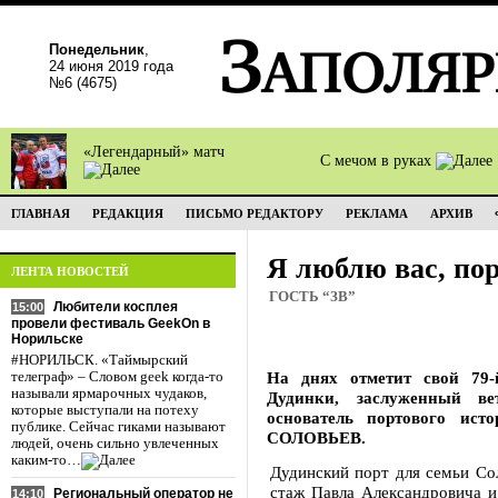
Понедельник
,
24 июня 2019 года
№6 (4675)
«Легендарный» матч
С мечом в руках
ГЛАВНАЯ
РЕДАКЦИЯ
ПИСЬМО РЕДАКТОРУ
РЕКЛАМА
АРХИВ
Я люблю вас, по
ЛЕНТА НОВОСТЕЙ
ГОСТЬ “ЗВ”
Любители косплея
15:00
провели фестиваль GeekOn в
Норильске
#НОРИЛЬСК. «Таймырский
На днях отметит свой 79
телеграф» – Словом geek когда-то
называли ярмарочных чудаков,
Дудинки, заслуженный ве
которые выступали на потеху
основатель портового ист
публике. Сейчас гиками называют
СОЛОВЬЕВ.
людей, очень сильно увлеченных
каким-то…
Дудинский порт для семьи Со
стаж Павла Александровича и
Региональный оператор не
14:10