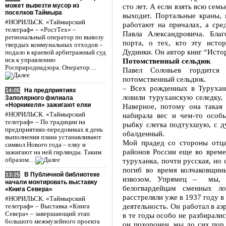
может вывезти мусор из
сто лет. А если взять всю семь
поселков Таймыра
выходит. Портальные краны, 
#НОРИЛЬСК. «Таймырский
работают на причалах, а сред
телеграф» – «РостТех» –
Павла Александровича. Бла
региональный оператор по вывозу
порта, о тех, кто эту исто
твердых коммунальных отходов –
Дудинки. Он автор книг “Ист
подало в краевой арбитражный суд
иск к управлению
Потомственный сельдюк
Росприроднадзора. Оператор…
Павел Соловьев гордится
потомственный сельдюк.
– Всех рожденных в Турухан
На предприятиях
14:05
ловили туруханскую селедку, 
Заполярного филиала
«Норникеля» зажигают елки
Наверное, потому она такая
#НОРИЛЬСК. «Таймырский
набирала вес и чем-то особ
телеграф» – По традиции на
рыбку слегка подтухшую, с ду
предприятиях-передовиках в день
обалденный.
выполнения плана устанавливают
Мой прадед со стороны отца
символ Нового года – елку и
районов России еще во врем
зажигают на ней гирлянды. Таким
образом…
туруханка, почти русская, но
погиб во время колчаковщин
В Публичной библиотеке
13:25
извозом. Упрямец – мы, С
начали монтировать выставку
белогвардейцам сменных л
«Книга Севера»
расстреляли уже в 1937 году 
#НОРИЛЬСК. «Таймырский
деятельность. Он работал в аэр
телеграф» – Выставка «Книга
Севера» – завершающий этап
в те годы особо не разбирали
большого межмузейного проекта
он похоронен, мы до сих пор 