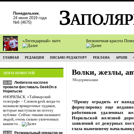
Понедельник
,
24 июня 2019 года
№6 (4675)
«Легендарный» матч
Бесконечная красота Пом
ГЛАВНАЯ
РЕДАКЦИЯ
ПИСЬМО РЕДАКТОРУ
РЕКЛАМА
АРХИВ
Волки, жезлы, а
ЛЕНТА НОВОСТЕЙ
Модернизация
Любители косплея
15:00
провели фестиваль GeekOn в
Норильске
#НОРИЛЬСК. «Таймырский
“Прошу оградить от напад
телеграф» – Словом geek когда-то
называли ярмарочных чудаков,
формулировку еще недавн
которые выступали на потеху
работников удаленных же
публике. Сейчас гиками называют
Норильской железной доро
людей, очень сильно увлеченных
заявлений от дежурных пос
каким-то…
глаза нынешнему начальник
Региональный оператор не
14:10