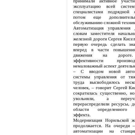
принимали активное участ
эксплуатацию всей систе
специалистами подрядной о
потом еще дополнитель
обслуживанию сложной техник
Автоматизация управления 
словам заместителя начальн
железной дороги Сергея Киселе
первую очередь сделать зн
вперед в части повышения
движения на дороге.
эффективности произв
немаловажный аспект деятель
– С вводом новой автома
системы управления от тяж
труда высвободилось неско
человек, – говорит Сергей Ки
сократилась существенно, н
увольняли, а переуч
перераспределили ресурсы, д
области определенного э
эффекта.
Модернизация Норильской ж
продолжается. На очереди 
автоматизации на станци