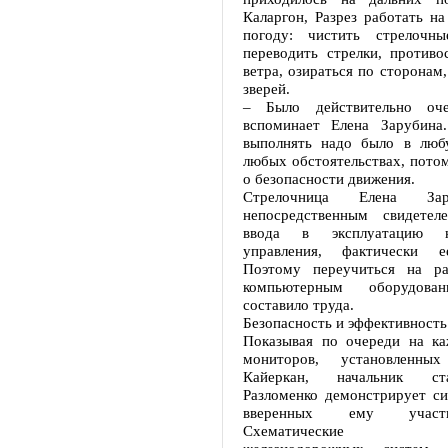
Каларгон, Разрез работать н
погоду: чистить стрелочн
переводить стрелки, противо
ветра, озираться по сторонам,
зверей.
– Было действительно оч
вспоминает Елена Зарубина
выполнять надо было в люб
любых обстоятельствах, пото
о безопасности движения.
Стрелочница Елена Зар
непосредственным свидете
ввода в эксплуатацию 
управления, фактически е
Поэтому переучиться на р
компьютерным оборудов
составило труда.
Безопасность и эффективность
Показывая по очереди на к
мониторов, установленны
Кайеркан, начальник с
Разломенко демонстрирует си
вверенных ему участ
Схематические из