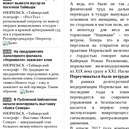
может вывезти мусор из
А ведь это было не так д
поселков Таймыра
физический труд на дальн
#НОРИЛЬСК. «Таймырский
переводах в тундре вынуждал
телеграф» – «РостТех» –
основном это женщины, не то
региональный оператор по вывозу
по сторонам в чистом поле, но
твердых коммунальных отходов –
в непогоду для веса жел
подало в краевой арбитражный суд
иск к управлению
тормозные “башмаки” – чт
Росприроднадзора. Оператор…
ветром. Теперь это в пр
персонала на открытом воз
практики Норильской железной
На предприятиях
14:05
с гордостью говорит нача
Заполярного филиала
«Норникеля» зажигают елки
Кайеркан Роман Разломенко
#НОРИЛЬСК. «Таймырский
норильские железнодорожни
телеграф» – По традиции на
из XIX века сразу в XXI. Наск
предприятиях-передовиках в день
Переучиваться было нетрудн
выполнения плана устанавливают
В рамках долгосрочно
символ Нового года – елку и
модернизации Норильская жел
зажигают на ней гирлянды. Таким
образом…
последние годы в план
переводится на совреме
В Публичной библиотеке
13:25
управления и безопасности
начали монтировать выставку
касается в первую оче
«Книга Севера»
эксплуатацию микропроцес
#НОРИЛЬСК. «Таймырский
сигнализации, централизаци
телеграф» – Выставка «Книга
Севера» – завершающий этап
движения.
большого межмузейного проекта
В апреле 2012 года компью