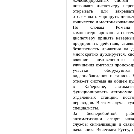
железнодорожных систем 
позволяют диспетчеру перев
открывать или закрыват
отслеживать маршруты движен
количество и местонахождение
По словам Романа Р
компьютеризированная систем
диспетчеру принять неверн
предпринять действия, ставя
безопасность движения на д
многократно дублируется, св
влияние человеческого 
улучшения контроля происход
участки оборудуютс
видеонаблюдения и записи. 
откажет система на общем пу
в Кайеркане, автомати
функционировать автономно
отдаленных станций, посто
переводов. В этом случае ту
специалисты.
За бесперебойной раб
автоматизации следят инж
службы сигнализации и связи
начальника Вячеслава Руссу, о