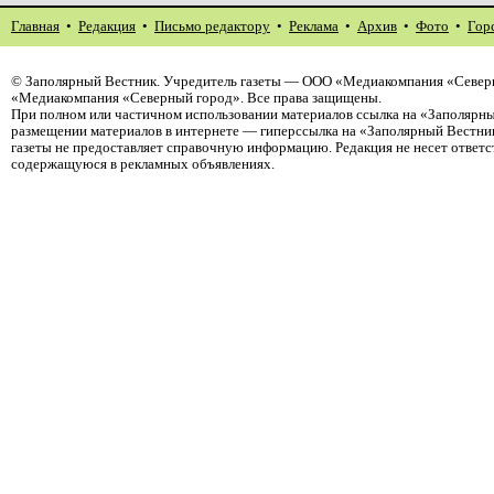
Главная
•
Редакция
•
Письмо редактору
•
Реклама
•
Архив
•
Фото
•
Гор
©
Заполярный Вестник
. Учредитель газеты — ООО «Медиакомпания «Северн
«Медиакомпания «Северный город». Все права защищены.
При полном или частичном использовании материалов ссылка на «Заполярны
размещении материалов в интернете — гиперссылка на «Заполярный Вестник
газеты не предоставляет справочную информацию. Редакция не несет ответ
содержащуюся в рекламных объявлениях.