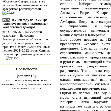
«Освоение Севера: тысяча лет
станции Кайеркан замк
успеха». Три сотни уникальных
управление железнодорож
артефактов расскажут свои…
Алыкель, Разрез, Каларго
стрелочными переводам
В 2020 году на Таймыре
13:05
Амбарная. Людей на этих пунк
планируется рост налоговых и
а управление и пере
неналоговых доходов
осуществляется движением
#НОРИЛЬСК. «Таймырский
мыши с пульта в Кайеркане.
телеграф» – На сессии
Еще совсем недавно на НЖ
Законодательного собрания края
депутаты во втором чтении
пресловутая жезловая сист
приняли бюджет-2020 и плановый
движением. Это когда участн
период 2021–2022 годов. Один из
стрелочники, машинисты, д
главных приоритетов документа –
централизации – передавали др
…
в руки самый настоящий мета
пропуск как уведомление,
Все новости
разрешено. Эта система еще
век на одном из участков же
[stream=16]
однако повсеместный ввод 
в потоке отсутствуют показы
микропроцессорной системы 
рекламных блоков, назначьте показы,
или отключите поток
показал свои преимущества.
Одной из первых, кто оцен
мере, стала нынешний дисп
Кайеркан Елена Зарубина.
начинала тем самым стрелочн
приходилось на дальних по