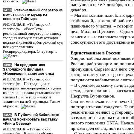
каким-то…
наступил в цехе 7 декабря, в н
декабря.
Региональный оператор не
14:10
может вывезти мусор из
– Мы выполнили план благодар
поселков Таймыра
стабильной, слаженной работе н
#НОРИЛЬСК. «Таймырский
плавильного участка, – говори
телеграф» – «РостТех» –
цеха Михаил Щеголев. – Однако 
региональный оператор по вывозу
зависимы – и гидрометаллургич
твердых коммунальных отходов –
совокупности это достижение в
подало в краевой арбитражный суд
иск к управлению
Росприроднадзора. Оператор…
Единственные в России
Хлорно-кобальтовый цех являе
России, работающим по полному
На предприятиях
14:05
продукции. Сырьем для него сл
Заполярного филиала
«Норникеля» зажигают елки
которая поступает сюда из цеха
#НОРИЛЬСК. «Таймырский
получаются кобальтовые слитки
телеграф» – По традиции на
– В среднем за смену печь выда
предприятиях-передовиках в день
семидесяти слитков, – рассказы
выполнения плана устанавливают
Насрулла Вурдиханов.
символ Нового года – елку и
Слитки «выпекаются» в печах 
зажигают на ней гирлянды. Таким
образом…
полторы тысячи градусов. Таких
ремонтники меняют футеровку. 
В Публичной библиотеке
13:25
возможность замены старого об
начали монтировать выставку
нового поколения ЭКТА. Начал
«Книга Севера»
присмотрел ее в одной из свои
#НОРИЛЬСК. «Таймырский
– Она подходит нам по всем те
телеграф» – Выставка «Книга