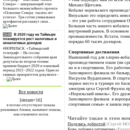
Севера» – завершающий этап
Михаил Щеголев.
большого межмузейного проекта
Кобальт норильского производс
«Освоение Севера: тысяча лет
Визуально это определить нево
успеха». Три сотни уникальных
– это уже работа сотрудников О
артефактов расскажут свои…
Большая часть нашего кобальта 
внутренний рынок. В основном 
В 2020 году на Таймыре
13:05
промышленности. Кстати, тонна
планируется рост налоговых и
порядка 60 тысяч долларов.
неналоговых доходов
#НОРИЛЬСК. «Таймырский
Спортивные достижения
телеграф» – На сессии
Нынешний год для хлорно-кобал
Законодательного собрания края
депутаты во втором чтении
производственном плане (ни ср
приняли бюджет-2020 и плановый
но и в спортивном. Его работни
период 2021–2022 годов. Один из
Заполярного филиала по бильяр
главных приоритетов документа –
Насрулла Вурдиханов. В спарта
…
первое место в турнире по баск
электрик цеха Сергей Фрунза п
Все новости
«Норильский никель». Его друж
Заполярного филиала в корпора
[stream=16]
спортивная семья» и заняла пер
в потоке отсутствуют показы
рекламных блоков, назначьте показы,
или отключите поток
Читайте также в этом ном
Поделись добротой
(Сергей М
Бова добавил оптимизма
(Екате