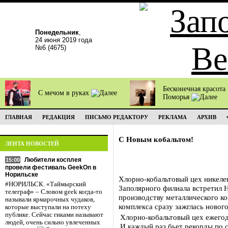
Понедельник
,
24 июня 2019 года
№6 (4675)
Бесконечная красота
С мечом в руках
Поморья
ГЛАВНАЯ
РЕДАКЦИЯ
ПИСЬМО РЕДАКТОРУ
РЕКЛАМА
АРХИВ
С Новым кобальтом!
ЛЕНТА НОВОСТЕЙ
Любители косплея
15:00
провели фестиваль GeekOn в
Норильске
Хлорно-кобальтовый цех никеле
#НОРИЛЬСК. «Таймырский
Заполярного филиала встретил 
телеграф» – Словом geek когда-то
производству металлического ко
называли ярмарочных чудаков,
комплекса сразу зажглась новог
которые выступали на потеху
публике. Сейчас гиками называют
Хлорно-кобальтовый цех ежегод
людей, очень сильно увлеченных
И каждый раз бьет рекорды по 