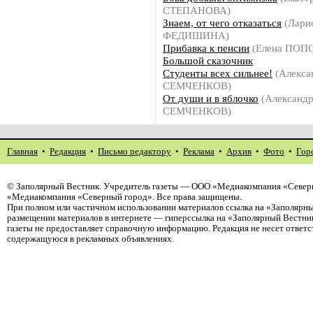
СТЕПАНОВА)
Знаем, от чего отказаться
(Лари
ФЕДИШИНА)
Прибавка к пенсии
(Елена ПОП
Большой сказочник
Студенты всех сильнее!
(Алекса
СЕМЧЕНКОВ)
От души и в яблочко
(Александ
СЕМЧЕНКОВ)
Главная
•
Редакция
•
Письмо редактору
•
Реклама
•
Архив
•
Фото
•
Гор
©
Заполярный Вестник
. Учредитель газеты — ООО «Медиакомпания «Северн
«Медиакомпания «Северный город». Все права защищены.
При полном или частичном использовании материалов ссылка на «Заполярны
размещении материалов в интернете — гиперссылка на «Заполярный Вестник
газеты не предоставляет справочную информацию. Редакция не несет ответ
содержащуюся в рекламных объявлениях.