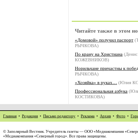
Читайте также в этом но
«Домовой» получил паспорт
(
РЫЧКОВА)
По крану на Христиана
(Денис
КОЖЕВНИКОВ)
Норильчане причастны к побе
РЫЧКОВА)
«Хозяйка» в руках…
(Юлия К
Профессиональная азбука
(Юл
КОСТИКОВА)
Главная
•
Редакция
•
Письмо редактору
•
Реклама
•
Архив
•
Фото
•
Гор
©
Заполярный Вестник
. Учредитель газеты — ООО «Медиакомпания «Северн
«Медиакомпания «Северный город». Все права защищены.