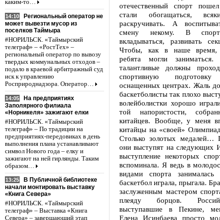
каким-то…
отечественный спорт пошел
стали обогащаться, всяк
Региональный оператор не
14:10
раскручивать. А воспитыва
может вывезти мусор из
поселков Таймыра
смену некому. В спор
#НОРИЛЬСК. «Таймырский
вкладываться, развивать сек
телеграф» – «РостТех» –
Чтобы, как в наше время, 
региональный оператор по вывозу
ребята могли заниматься
твердых коммунальных отходов –
талантливые должны проход
подало в краевой арбитражный суд
спортивную подготов
иск к управлению
Росприроднадзора. Оператор…
оснащенных центрах. Жаль до
баскетболисты так плохо выст
На предприятиях
14:05
волейболистки хорошо играли
Заполярного филиала
той напористости, собра
«Норникеля» зажигают елки
китайцев. Вообще, у меня вп
#НОРИЛЬСК. «Таймырский
китайцы на «своей» Олимпиад
телеграф» – По традиции на
предприятиях-передовиках в день
Столько золотых медалей… 
выполнения плана устанавливают
они выступят на следующих И
символ Нового года – елку и
выступление некоторых спор
зажигают на ней гирлянды. Таким
вспоминала. Я ведь в молодо
образом…
видами спорта занималась 
В Публичной библиотеке
13:25
баскетбол играла, прыгала. Бр
начали монтировать выставку
заслуженным мастером спорта
«Книга Севера»
плеяду борцов. Россий
#НОРИЛЬСК. «Таймырский
выступавшие в Пекине, мен
телеграф» – Выставка «Книга
Елена Исинбаева просто мо
Севера» – завершающий этап