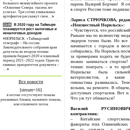
большого межмузейного проекта
парень Валерий Борчин! Я оч
«Освоение Севера: тысяча лет
в спорте Россия тоже поднялас
успеха». Три сотни уникальных
артефактов расскажут свои…
Лариса СТРЮЧКОВА, редак
«Неизвестный Норильск»:
В 2020 году на Таймыре
13:05
планируется рост налоговых и
– Чувствуется, что российский
неналоговых доходов
Раньше мы по количеству меда
#НОРИЛЬСК. «Таймырский
лидеров точно были. Но все 
телеграф» – На сессии
начинается с городов и весе
Законодательного собрания края
собирались. На Норильск посм
депутаты во втором чтении
за примерами ходить не буде
приняли бюджет-2020 и плановый
период 2021–2022 годов. Один из
можно заниматься спортом?
главных приоритетов документа –
теннис поиграть – и то проб
…
Норильске была сильне
ватерполистов, а какие
Все новости
гимнастика развивалась. Теп
возьми, на ремонте. В общем
[stream=16]
доступных спортзалов. Вот и
в потоке отсутствуют показы
Что уж тут обижаться?
рекламных блоков, назначьте показы,
или отключите поток
Василий РУСИНОВИЧ
контрактник:
– Китайские спортсмены
фавориты этих Олимпийских 
не за сильных, а за сво