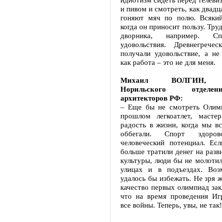
и пивом и смотреть, как двадц
гоняют мяч по полю. Всякий
когда он приносит пользу. Труд
дворника, например. 
удовольствия. Древнегрече
получали удовольствие, а не
как работа – это не для меня.
Михаил ВОЛГИН, пр
Норильского отдел
архитекторов РФ:
– Еще бы не смотреть Олим
прошлом легкоатлет, масте
радость в жизни, когда мы в
оббегали. Спорт здоров
человеческий потенциал. Ес
больше тратили денег на разв
культуры, люди бы не молотил
улицах и в подъездах. Воз
удалось бы избежать. Не зря ж
качество первых олимпиад зак
что на время проведения Иг
все войны. Теперь, увы, не так!