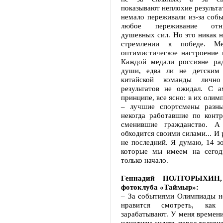
показывают неплохие результ
немало переживали из-за собы
любое переживание отн
душевных сил. Но это никак н
стремлении к победе. Ме
оптимистическое настроение 
Каждой медали россияне ра
души, едва ли не детским 
китайской команды личн
результатов не ожидал. С а
принципе, все ясно: в их олим
– лучшие спортсмены разны
некогда работавшие по контр
сменившие гражданство. А 
обходится своими силами... И 
не последний. Я думаю, 14 з
которые мы имеем на сегод
только начало.
Геннадий ПОЛТОРЫХИН, 
фотоклуба «Таймыр»:
– За событиями Олимпиады не
нравится смотреть, как
зарабатывают. У меня времени
идиотизм сидеть перед телеви