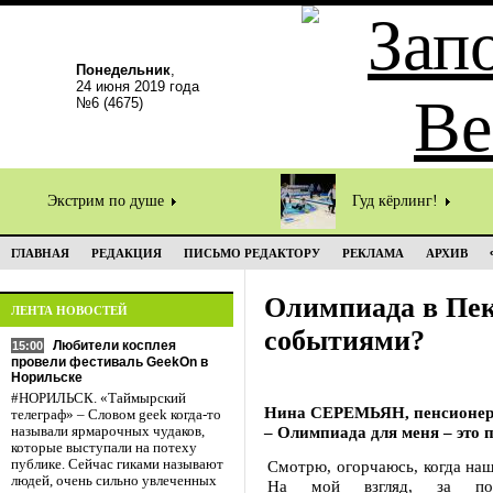
Понедельник
,
24 июня 2019 года
№6 (4675)
Экстрим по душе
Гуд кёрлинг!
ГЛАВНАЯ
РЕДАКЦИЯ
ПИСЬМО РЕДАКТОРУ
РЕКЛАМА
АРХИВ
Олимпиада в Пек
ЛЕНТА НОВОСТЕЙ
событиями?
Любители косплея
15:00
провели фестиваль GeekOn в
Норильске
#НОРИЛЬСК. «Таймырский
Нина СЕРЕМЬЯН, пенсионер
телеграф» – Словом geek когда-то
– Олимпиада для меня – это 
называли ярмарочных чудаков,
которые выступали на потеху
публике. Сейчас гиками называют
Смотрю, огорчаюсь, когда на
людей, очень сильно увлеченных
На мой взгляд, за пос