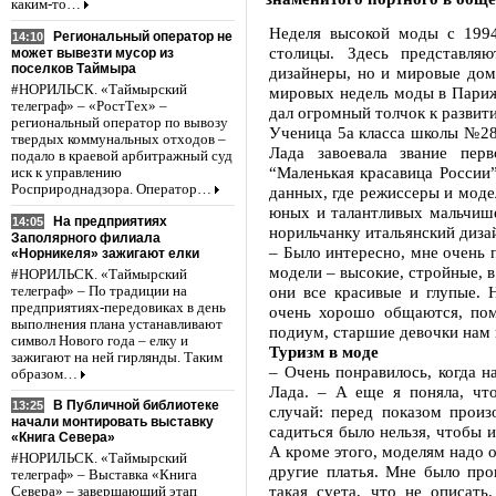
каким-то…
Неделя высокой моды с 1994
Региональный оператор не
14:10
столицы. Здесь представля
может вывезти мусор из
поселков Таймыра
дизайнеры, но и мировые дом
#НОРИЛЬСК. «Таймырский
мировых недель моды в Париж
телеграф» – «РостТех» –
дал огромный толчок к развит
региональный оператор по вывозу
Ученица 5а класса школы №28 
твердых коммунальных отходов –
Лада завоевала звание пер
подало в краевой арбитражный суд
“Маленькая красавица России”
иск к управлению
Росприроднадзора. Оператор…
данных, где режиссеры и моде
юных и талантливых мальчише
На предприятиях
14:05
норильчанку итальянский диза
Заполярного филиала
– Было интересно, мне очень 
«Норникеля» зажигают елки
модели – высокие, стройные, в
#НОРИЛЬСК. «Таймырский
они все красивые и глупые. Н
телеграф» – По традиции на
предприятиях-передовиках в день
очень хорошо общаются, пом
выполнения плана устанавливают
подиум, старшие девочки нам п
символ Нового года – елку и
Туризм в моде
зажигают на ней гирлянды. Таким
– Очень понравилось, когда н
образом…
Лада. – А еще я поняла, чт
В Публичной библиотеке
13:25
случай: перед показом произ
начали монтировать выставку
садиться было нельзя, чтобы 
«Книга Севера»
А кроме этого, моделям надо 
#НОРИЛЬСК. «Таймырский
другие платья. Мне было про
телеграф» – Выставка «Книга
такая суета, что не описать
Севера» – завершающий этап