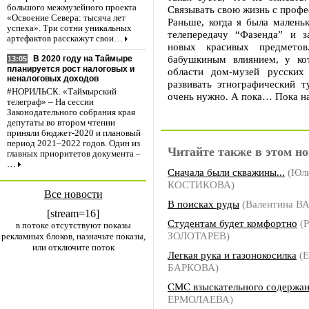
большого межмузейного проекта
Связывать свою жизнь с профе
«Освоение Севера: тысяча лет
Раньше, когда я была маленьк
успеха». Три сотни уникальных
телепередачу “Фазенда” и з
артефактов расскажут свои…
новых красивых предмето
бабушкиным влиянием, у ко
В 2020 году на Таймыре
13:05
планируется рост налоговых и
области дом-музей русских
неналоговых доходов
развивать этнографический т
#НОРИЛЬСК. «Таймырский
очень нужно. А пока… Пока на
телеграф» – На сессии
Законодательного собрания края
депутаты во втором чтении
приняли бюджет-2020 и плановый
период 2021–2022 годов. Один из
Читайте также в этом но
главных приоритетов документа –
…
Сначала были скважины...
(Юл
КОСТИКОВА)
Все новости
В поисках руды
(Валентина В
[stream=16]
Студентам будет комфортно
(Р
в потоке отсутствуют показы
ЗОЛОТАРЕВ)
рекламных блоков, назначьте показы,
или отключите поток
Легкая рука и газонокосилка
(Е
БАРКОВА)
СМС взыскательного содержа
ЕРМОЛАЕВА)