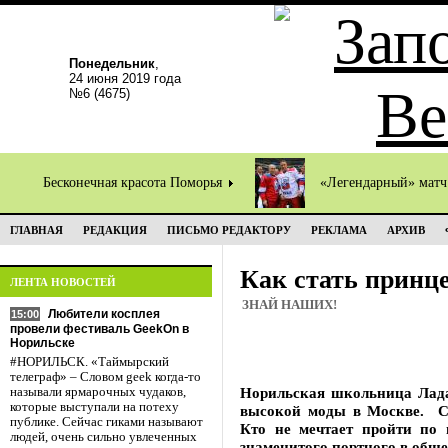
Понедельник
,
24 июня 2019 года
№6 (4675)
Бесконечная красота Поморья
«Легендарный» мат
ГЛАВНАЯ
РЕДАКЦИЯ
ПИСЬМО РЕДАКТОРУ
РЕКЛАМА
АРХИВ
Как стать принц
ЛЕНТА НОВОСТЕЙ
ЗНАЙ НАШИХ!
Любители косплея
15:00
провели фестиваль GeekOn в
Норильске
#НОРИЛЬСК. «Таймырский
телеграф» – Словом geek когда-то
Норильская школьница Лад
называли ярмарочных чудаков,
которые выступали на потеху
высокой моды в Москве. Со
публике. Сейчас гиками называют
Кто не мечтает пройти по 
людей, очень сильно увлеченных
знаменитого портного в общ