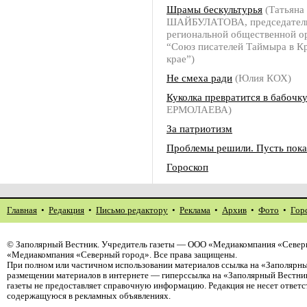
Шрамы бескультурья
(Татьяна
ШАЙБУЛАТОВА, председател
региональной общественной о
“Союз писателей Таймыра в К
крае”)
Не смеха ради
(Юлия КОХ)
Куколка превратится в бабочк
ЕРМОЛАЕВА)
За патриотизм
Проблемы решили. Пусть пока
Гороскоп
Главная
•
Редакция
•
Письмо редактору
•
Реклама
•
Архив
•
Фото
•
Гор
©
Заполярный Вестник
. Учредитель газеты — ООО «Медиакомпания «Северн
«Медиакомпания «Северный город». Все права защищены.
При полном или частичном использовании материалов ссылка на «Заполярны
размещении материалов в интернете — гиперссылка на «Заполярный Вестник
газеты не предоставляет справочную информацию. Редакция не несет ответ
содержащуюся в рекламных объявлениях.