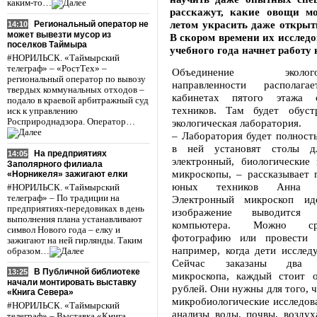
каким-то…
расскажут, какие овощи м
летом украсить даже открыт
Региональный оператор не
14:10
может вывезти мусор из
В скором времени их исслед
поселков Таймыра
учебного года начнет работу
#НОРИЛЬСК. «Таймырский
телеграф» – «РостТех» –
Объединение эколого-б
региональный оператор по вывозу
направленности располаг
твердых коммунальных отходов –
кабинетах пятого этажа 
подало в краевой арбитражный суд
техников. Там будет обуст
иск к управлению
Росприроднадзора. Оператор…
экологическая лаборатория.
– Лаборатория будет полност
в ней установят столы дл
На предприятиях
14:05
электронный, биологические 
Заполярного филиала
микроскопы, – рассказывает 
«Норникеля» зажигают елки
юных техников Анна 
#НОРИЛЬСК. «Таймырский
телеграф» – По традиции на
Электронный микроскоп ид
предприятиях-передовиках в день
изображение выводится
выполнения плана устанавливают
компьютера. Можно ср
символ Нового года – елку и
фотографию или провести 
зажигают на ней гирлянды. Таким
например, когда дети исслед
образом…
Сейчас заказаны два б
В Публичной библиотеке
13:25
микроскопа, каждый стоит 
начали монтировать выставку
рублей. Они нужны для того, 
«Книга Севера»
микробиологические исследов
#НОРИЛЬСК. «Таймырский
анализы воды, почвы, воздух
телеграф» – Выставка «Книга