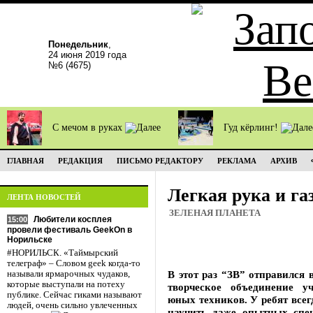
Понедельник
,
24 июня 2019 года
№6 (4675)
С мечом в руках
Гуд кёрлинг!
ГЛАВНАЯ
РЕДАКЦИЯ
ПИСЬМО РЕДАКТОРУ
РЕКЛАМА
АРХИВ
Легкая рука и га
ЛЕНТА НОВОСТЕЙ
ЗЕЛЕНАЯ ПЛАНЕТА
Любители косплея
15:00
провели фестиваль GeekOn в
Норильске
#НОРИЛЬСК. «Таймырский
телеграф» – Словом geek когда-то
В этот раз “ЗВ” отправился
называли ярмарочных чудаков,
которые выступали на потеху
творческое объединение у
публике. Сейчас гиками называют
юных техников. У ребят всегд
людей, очень сильно увлеченных
научить даже опытных спец