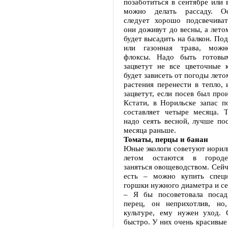
позаботиться в сентябре или в
можно делать рассаду. О
следует хорошо подсвечиват
они доживут до весны, а лет
будет высадить на балкон. По
или газонная трава, можн
флоксы. Надо быть готовы
зацветут не все цветочные к
будет зависеть от погоды лето
растения перенести в тепло,
зацветут, если посев был прои
Кстати, в Норильске запас п
составляет четыре месяца. Т
надо сеять весной, лучше по
месяца раньше.
Томаты, перцы и банан
Юные экологи советуют норил
летом остаются в городе
заняться овощеводством. Сейча
есть – можно купить специ
горшки нужного диаметра и с
– Я бы посоветовала посад
перец, он неприхотлив, но
культуре, ему нужен уход. 
быстро. У них очень красивые 