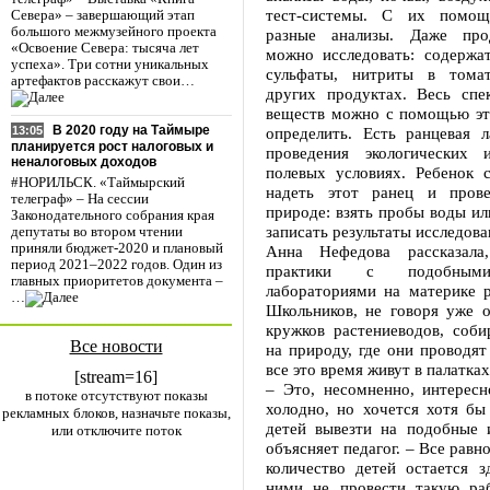
тест-системы. С их помощ
Севера» – завершающий этап
большого межмузейного проекта
разные анализы. Даже про
«Освоение Севера: тысяча лет
можно исследовать: содержат
успеха». Три сотни уникальных
сульфаты, нитриты в томат
артефактов расскажут свои…
других продуктах. Весь спе
веществ можно с помощью эт
В 2020 году на Таймыре
определить. Есть ранцевая л
13:05
планируется рост налоговых и
проведения экологических 
неналоговых доходов
полевых условиях. Ребенок 
#НОРИЛЬСК. «Таймырский
надеть этот ранец и пров
телеграф» – На сессии
природе: взять пробы воды ил
Законодательного собрания края
записать результаты исследова
депутаты во втором чтении
приняли бюджет-2020 и плановый
Анна Нефедова рассказала
период 2021–2022 годов. Один из
практики с подобным
главных приоритетов документа –
лабораториями на материке р
…
Школьников, не говоря уже о
кружков растениеводов, соби
Все новости
на природу, где они проводят
все это время живут в палатках
[stream=16]
– Это, несомненно, интересн
в потоке отсутствуют показы
холодно, но хочется хотя бы
рекламных блоков, назначьте показы,
детей вывезти на подобные и
или отключите поток
объясняет педагог. – Все равн
количество детей остается з
ними не провести такую ра