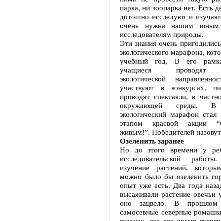
парка, ни зоопарка нет. Есть д
дотошно исследуют и изучают
очень нужна нашим юным 
исследователям природы.
Эти знания очень пригодились
экологического марафона, кото
учебный год. В его рамк
учащиеся проводят м
экологической направленно
участвуют в конкурсах, пи
проводят спектакли, в частн
окружающей среды. В
экологический марафон стал
этапом краевой акции “
живым!”. Победителей назовут
Озеленить заранее
Но до этого времени у ре
исследовательской работ
изучение растений, котор
можно было бы озеленить го
опыт уже есть. Два года наза
высаживали растение овечьи 
оно зацвело. В прошлом 
самосевные северные ромашки
газонах, где все время гуляли