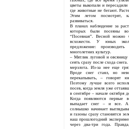
цветы выкопали и пересадили
где животные не бегают. Раст
Этим летом посмотрят, к
развиваться.
В планах наблюдение за раст
которых были посеяны во
“Посевная”. Весной можно 
всхожести. У юных эко
предложение: производить
многолетних культур.
– Мятлик луговой и овсяницу
сеять сразу после схода снега.
мерзлота. Из-за нее еще гря
Вроде снег стаял, но нев
перекапывать, – говорят ю
Поэтому лучше всего испол
посев, когда земля уже оттаяв
в сентябре – начале октября д
Когда появляются первые в
выпадает снег – и все. А 
солнышко начинает выглядыва
и газоны сразу становятся зе
наш прошлогодний эксперимен
через два-три года. Правда