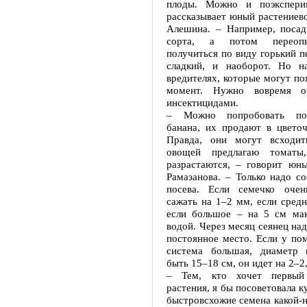
плоды. Можно и поэксперим
рассказывает юный растениев
Алешина. – Например, посад
сорта, а потом переоп
получиться по виду горький пе
сладкий, и наоборот. Но н
вредителях, которые могут по
момент. Нужно вовремя о
инсектицидами.
– Можно попробовать пос
банана, их продают в цветоч
Правда, они могут всходит
овощей предлагаю томаты
разрастаются, – говорит юны
Рамазанова. – Только надо с
посева. Если семечко очен
сажать на 1–2 мм, если средн
если большое – на 5 см ма
водой. Через месяц сеянец над
постоянное место. Если у по
система большая, диаметр 
быть 15–18 см, он идет на 2–2,
– Тем, кто хочет первый
растения, я бы посоветовала к
быстровсхожие семена какой-н