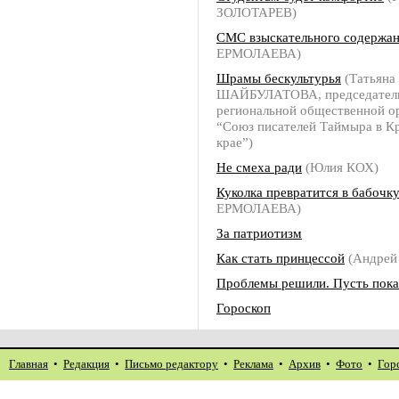
ЗОЛОТАРЕВ)
СМС взыскательного содержа
ЕРМОЛАЕВА)
Шрамы бескультурья
(Татьяна
ШАЙБУЛАТОВА, председател
региональной общественной о
“Союз писателей Таймыра в К
крае”)
Не смеха ради
(Юлия КОХ)
Куколка превратится в бабочк
ЕРМОЛАЕВА)
За патриотизм
Как стать принцессой
(Андре
Проблемы решили. Пусть пока
Гороскоп
Главная
•
Редакция
•
Письмо редактору
•
Реклама
•
Архив
•
Фото
•
Гор