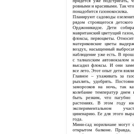
придется уже подстригать, 
ровными и красивыми. Так чт
понадобится газонокосилка.
Планируют садоводы озеленит
рядом строящегося детского
Орджоникидзе. Дети собира
мавританский цветущий газон, 
флоксы, первоцветы. Относит
материковские цветы выдер
воздух, насыщенный выбросам
наблюдение уже есть. В прош
с талнахским автовокзалом н
высадил флоксы. И они заме
все лето. Этот опыт дети взял
Главное – ухаживать за газо
рыхлить, удобрять. Постоян
заморозков на ночь, так к
колебание температур днем
быть резким, что пагубно 
растениях. В этом году юн
экспериментальном уча
циненарию. Ее для этого выр
года.
Мини-сад норильчане могут с
открытом балконе. Правда,