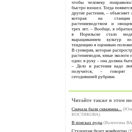
чтобы человеку понравилос
быстро взошел. Тогда появится
другие растения, – объясняет
которая на станции 
растениеводством и овощев
трех лет. – Вообще, я обратил
в Норильске стало модн
выращиванием культур и
тенденцию я оцениваю положи
В суеверия, которые распрост
растениеводов, юные экологи н
одно: в руку – она должна быть
– Дело и растения надо люб
получится, – говорят 
сегодняшней рубрики.
Читайте также в этом но
Сначала были скважины...
(Юл
КОСТИКОВА)
В поисках руды
(Валентина В
Студентам будет комфортно
(Р