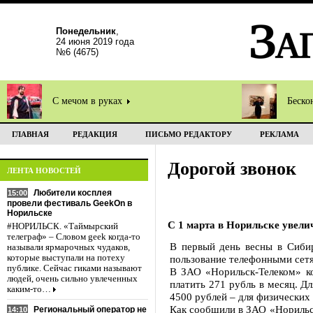
Понедельник
,
24 июня 2019 года
№6 (4675)
С мечом в руках
Беско
ГЛАВНАЯ
РЕДАКЦИЯ
ПИСЬМО РЕДАКТОРУ
РЕКЛАМА
Дорогой звонок
ЛЕНТА НОВОСТЕЙ
Любители косплея
15:00
провели фестиваль GeekOn в
Норильске
С 1 марта в Норильске увели
#НОРИЛЬСК. «Таймырский
телеграф» – Словом geek когда-то
В первый день весны в Сибир
называли ярмарочных чудаков,
которые выступали на потеху
пользование телефонными сет
публике. Сейчас гиками называют
В ЗАО «Норильск-Телеком» ко
людей, очень сильно увлеченных
платить 271 рубль в месяц. Д
каким-то…
4500 рублей – для физических 
Как сообщили в ЗАО «Норильс
Региональный оператор не
14:10