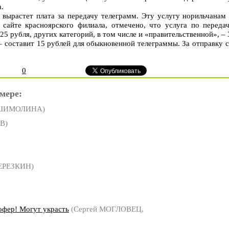
а.
 вырастет плата за передачу телеграмм. Эту услугу норильчанам
сайте красноярского филиала, отмечено, что услуга по переда
25 рубля, других категорий, в том числе и «правительственной», – 
– составит 15 рублей для обыкновенной телеграммы. За отправку с
0
мере:
 ШИМОЛИНА)
В)
ЕРЕЗКИН)
офер! Могут украсть
(Сергей МОГЛОВЕЦ,