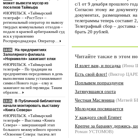
может вывезти мусор из
с/1 от 9 декабря прошлого год
поселков Таймыра
Согласно этому же документу
#НОРИЛЬСК. «Таймырский
документах, размещенных на 
телеграф» – «РостТех» –
телеграммы теперь составит 2,
региональный оператор по вывозу
Телеграфный сбор – доставка 
твердых коммунальных отходов –
брать 20 рублей.
подало в краевой арбитражный суд
иск к управлению
Росприроднадзора. Оператор…
На предприятиях
14:05
Заполярного филиала
Читайте также в этом но
«Норникеля» зажигают елки
#НОРИЛЬСК. «Таймырский
И взлет вам, и посадка
(Инна
телеграф» – По традиции на
Есть свой флот!
(Виктор ЦАРЕ
предприятиях-передовиках в день
выполнения плана устанавливают
Поплывем попразднуем
символ Нового года – елку и
зажигают на ней гирлянды. Таким
Затянувшаяся охота
образом…
Честная Масленица
(Матвей Б
В Публичной библиотеке
13:25
начали монтировать выставку
Молодежи посвящается
«Книга Севера»
#НОРИЛЬСК. «Таймырский
У каждого свой Египет
телеграф» – Выставка «Книга
Севера» – завершающий этап
Крепче за баранку держись, ш
большого межмузейного проекта
Роман УСТОМОВ)
«Освоение Севера: тысяча лет