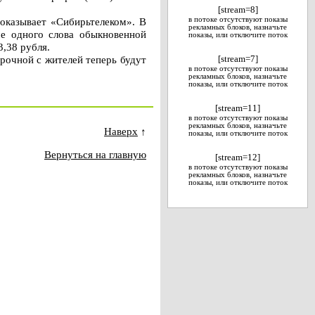
[stream=8]
 оказывает «Сибирьтелеком». В
в потоке отсутствуют показы
рекламных блоков, назначьте
че одного слова обыкновенной
показы, или отключите поток
3,38 рубля.
рочной с жителей теперь будут
[stream=7]
в потоке отсутствуют показы
рекламных блоков, назначьте
показы, или отключите поток
[stream=11]
в потоке отсутствуют показы
рекламных блоков, назначьте
Наверх
↑
показы, или отключите поток
Вернуться на главную
[stream=12]
в потоке отсутствуют показы
рекламных блоков, назначьте
показы, или отключите поток