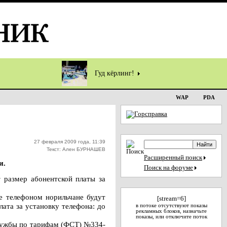
Гуд кёрлинг!
WAP
PDA
27 февраля 2009 года, 11:39
Текст: Ален БУРНАШЕВ
Расширенный поиск
и.
Поиск на форуме
 размер абонентской платы за
ие телефоном норильчане будут
[stream=6]
лата за установку телефона: до
в потоке отсутствуют показы
рекламных блоков, назначьте
показы, или отключите поток
службы по тарифам (ФСТ) №334-