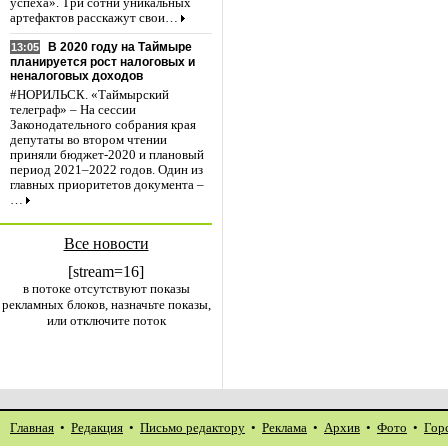
успеха». Три сотни уникальных
артефактов расскажут свои…
В 2020 году на Таймыре
13:05
планируется рост налоговых и
неналоговых доходов
#НОРИЛЬСК. «Таймырский
телеграф» – На сессии
Законодательного собрания края
депутаты во втором чтении
приняли бюджет-2020 и плановый
период 2021–2022 годов. Один из
главных приоритетов документа –
…
Все новости
[stream=16]
в потоке отсутствуют показы
рекламных блоков, назначьте показы,
или отключите поток
Главная
•
Редакция
•
Письмо редактору
•
Реклама
•
Архив
•
Фото
•
Гор