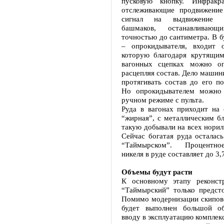
пусковую кнопку. Инфракра
отслеживающие продвижение
сигнал на выдвижение ав
башмаков, останавливаю
точностью до сантиметра. В б
– опрокидывателя, входит о
которую благодаря крутящи
вагонных сцепках можно оп
расцепляя состав. Дело машин
протягивать состав до его по
Но опрокидывателем можно 
ручном режиме с пульта.
Руда в вагонах приходит на 
“жирная”, с металлическим бл
такую добывали на всех норил
Сейчас богатая руда осталас
“Таймырском”. Процентно
никеля в руде составляет до 3,
Объемы будут расти
К основному этапу реконст
“Таймырский” только предсто
Помимо модернизации скипово
будет выполнен большой о
вводу в эксплуатацию комплекс