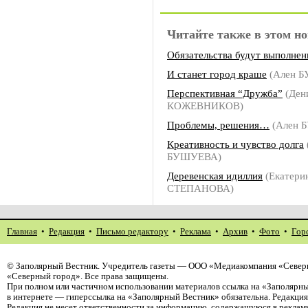
Читайте также в этом но
Обязательства будут выполне
И станет город краше
(Ален 
Перспективная “Дружба”
(Ден
КОЖЕВНИКОВ)
Проблемы, решения…
(Ален 
Креативность и чувство долга
БУШУЕВА)
Деревенская идиллия
(Екатери
СТЕПАНОВА)
Главная
•
Редакция
•
Письмо редактору
•
Реклама
•
Архив
•
Фото
•
Гор
©
Заполярный Вестник
. Учредитель газеты — ООО «Медиакомпания «Север
«Северный город». Все права защищены.
При полном или частичном использовании материалов ссылка на «Заполярны
в интернете — гиперссылка на «Заполярный Вестник» обязательна. Редакци
Редакция не несет ответственности за информацию, содержащуюся в реклам