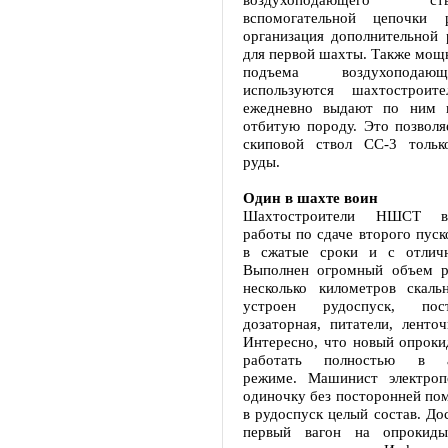
вспомогательной цепочки 
организация дополнительной 
для первой шахты. Также мощ
подъема воздухоподаю
используются шахтостроите
ежедневно выдают по ним н
отбитую породу. Это позволя
скиповой ствол СС-3 тольк
руды.
Один в шахте воин
Шахтостроители НШСТ в
работы по сдаче второго пуск
в сжатые сроки и с отличн
Выполнен огромный объем р
несколько километров скаль
устроен рудоспуск, пос
дозаторная, питатели, ленто
Интересно, что новый опроки
работать полностью в ав
режиме. Машинист электроп
одиночку без посторонней по
в рудоспуск целый состав. Дос
первый вагон на опрокидыв