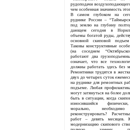
рудоподачи воздухоподающего
чем особенная значимость это
В самом глубоком на сег
руднике России – “Таймырс
под землю на глубину полто
дающем сегодня в Нориль
объемы богатой руды, действ
основной скиповой подъем
Таковы конструктивные особе
(на соседнем “Октябрьско
работают два грузоподъемны
означает, что все технологи
должны работать здесь без м
Ремонтники трудятся в жестк
двух до четырех суток ежемес
на руднике для ремонтных ра
подъеме. Любая профилактик
могут затянуться на более дол
быть в ситуации, когда скипо
износившийся физически
морально, необходимо 
реконструировать? Расчетн
работ – девять месяцев. К
модернизацию скипового ство
полную замену грузо