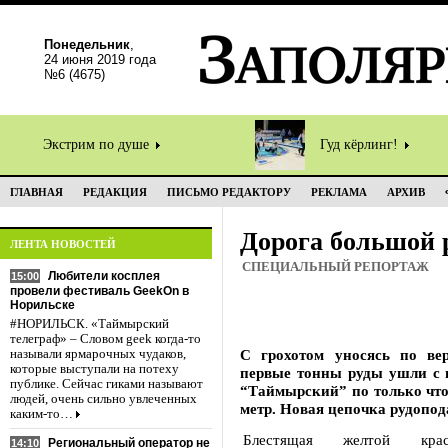
Понедельник
,
24 июня 2019 года
№6 (4675)
Экстрим по душе
Гуд кёрлинг!
ГЛАВНАЯ
РЕДАКЦИЯ
ПИСЬМО РЕДАКТОРУ
РЕКЛАМА
АРХИВ
Дорога большой 
ЛЕНТА НОВОСТЕЙ
СПЕЦИАЛЬНЫЙ РЕПОРТАЖ
Любители косплея
15:00
провели фестиваль GeekOn в
Норильске
#НОРИЛЬСК. «Таймырский
телеграф» – Словом geek когда-то
С грохотом уносясь по вер
называли ярмарочных чудаков,
которые выступали на потеху
первые тонны руды ушли с 
публике. Сейчас гиками называют
“Таймырский” по только что
людей, очень сильно увлеченных
метр. Новая цепочка рудопод
каким-то…
Блестящая желтой крас
Региональный оператор не
14:10