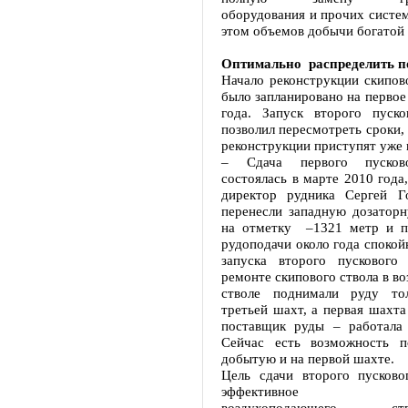
оборудования и прочих систем
этом объемов добычи богатой
Оптимально распределить п
Начало реконструкции скипов
было запланировано на первое
года. Запуск второго пуско
позволил пересмотреть сроки,
реконструкции приступят уже в
– Сдача первого пусково
состоялась в марте 2010 года,
директор рудника Сергей Г
перенесли западную дозатор
на отметку –1321 метр и п
рудоподачи около года спокой
запуска второго пускового
ремонте скипового ствола в 
стволе поднимали руду то
третьей шахт, а первая шахта
поставщик руды – работала 
Сейчас есть возможность п
добытую и на первой шахте.
Цель сдачи второго пусково
эффективное испо
воздухоподающего 