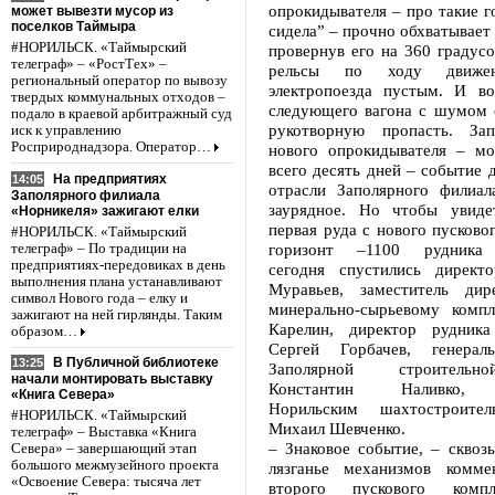
опрокидывателя – про такие г
может вывезти мусор из
поселков Таймыра
сидела” – прочно обхватывает 
#НОРИЛЬСК. «Таймырский
провернув его на 360 градусо
телеграф» – «РостТех» –
рельсы по ходу движен
региональный оператор по вывозу
электропоезда пустым. И в
твердых коммунальных отходов –
следующего вагона с шумом 
подало в краевой арбитражный суд
рукотворную пропасть. За
иск к управлению
Росприроднадзора. Оператор…
нового опрокидывателя – мо
всего десять дней – событие 
На предприятиях
14:05
отрасли Заполярного филиала
Заполярного филиала
заурядное. Но чтобы увиде
«Норникеля» зажигают елки
первая руда с нового пусковог
#НОРИЛЬСК. «Таймырский
горизонт –1100 рудника 
телеграф» – По традиции на
предприятиях-передовиках в день
сегодня спустились директ
выполнения плана устанавливают
Муравьев, заместитель ди
символ Нового года – елку и
минерально-сырьевому комп
зажигают на ней гирлянды. Таким
Карелин, директор рудника
образом…
Сергей Горбачев, генерал
В Публичной библиотеке
13:25
Заполярной строительн
начали монтировать выставку
Константин Наливко, 
«Книга Севера»
Норильским шахтостроите
#НОРИЛЬСК. «Таймырский
Михаил Шевченко.
телеграф» – Выставка «Книга
– Знаковое событие, – сквоз
Севера» – завершающий этап
большого межмузейного проекта
лязганье механизмов комме
«Освоение Севера: тысяча лет
второго пускового компл