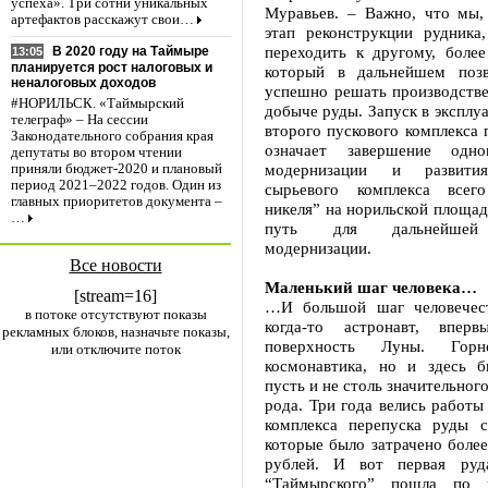
успеха». Три сотни уникальных
Муравьев. – Важно, что мы,
артефактов расскажут свои…
этап реконструкции рудника
переходить к другому, более
В 2020 году на Таймыре
13:05
планируется рост налоговых и
который в дальнейшем позв
неналоговых доходов
успешно решать производстве
#НОРИЛЬСК. «Таймырский
добыче руды. Запуск в эксплу
телеграф» – На сессии
второго пускового комплекса
Законодательного собрания края
означает завершение одн
депутаты во втором чтении
модернизации и развития
приняли бюджет-2020 и плановый
период 2021–2022 годов. Один из
сырьевого комплекса всего
главных приоритетов документа –
никеля” на норильской площад
…
путь для дальнейшей
модернизации.
Все новости
Маленький шаг человека…
[stream=16]
…И большой шаг человечест
в потоке отсутствуют показы
когда-то астронавт, впер
рекламных блоков, назначьте показы,
поверхность Луны. Гор
или отключите поток
космонавтика, но и здесь 
пусть и не столь значительног
рода. Три года велись работ
комплекса перепуска руды 
которые было затрачено боле
рублей. И вот первая р
“Таймырского” пошла по 