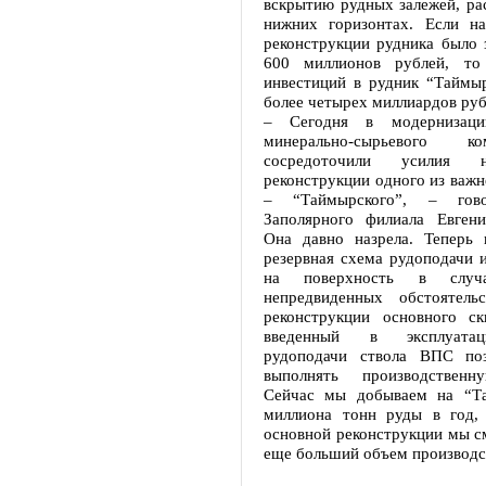
вскрытию рудных залежей, ра
нижних горизонтах. Если н
реконструкции рудника было 
600 миллионов рублей, т
инвестиций в рудник “Таймыр
более четырех миллиардов руб
– Сегодня в модернизаци
минерально-сырьевого 
сосредоточили усилия 
реконструкции одного из важ
– “Таймырского”, – гово
Заполярного филиала Евген
Она давно назрела. Теперь 
резервная схема рудоподачи 
на поверхность в случа
непредвиденных обстоятель
реконструкции основного ск
введенный в эксплуата
рудоподачи ствола ВПС поз
выполнять производственн
Сейчас мы добываем на “Та
миллиона тонн руды в год,
основной реконструкции мы с
еще больший объем производс