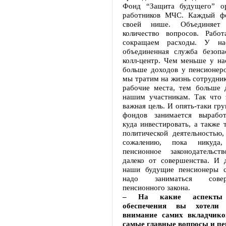
Фонд “Защита будущего” ор
работников МЧС. Каждый фо
своей нише. Объединяет
количество вопросов. Рабо
сокращаем расходы. У на
объединенная служба безопа
колл-центр. Чем меньше у на
больше доходов у пенсионер
мы тратим на жизнь сотрудник
рабочие места, тем больше д
нашим участникам. Так что 
важная цель. И опять-таки гр
фондов занимается выработ
куда инвестировать, а также 
политической деятельностью,
сожалению, пока никуда
пенсионное законодательс
далеко от совершенства. И 
наши будущие пенсионеры с
надо заниматься соверш
пенсионного закона.
– На какие аспекты 
обеспечения вы хотели
внимание самих вкладчиков
самые главные вопросы и п