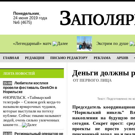
Понедельник
,
24 июня 2019 года
№6 (4675)
«Легендарный» матч
Экстрим по душе
ГЛАВНАЯ
РЕДАКЦИЯ
ПИСЬМО РЕДАКТОРУ
РЕКЛАМА
АРХИВ
Деньги должны р
ЛЕНТА НОВОСТЕЙ
ОТ ПЕРВОГО ЛИЦА
Любители косплея
15:00
провели фестиваль GeekOn в
Норильске
#НОРИЛЬСК. «Таймырский
Текст: Подготовлено по 
телеграф» – Словом geek когда-то
Председатель координацион
называли ярмарочных чудаков,
которые выступали на потеху
“Норильский никель” В
публике. Сейчас гиками называют
накопления на будущую пе
людей, очень сильно увлеченных
сегодня. Секрет прост: сре
каким-то…
проекты не просто успеш
пенсионный доход, но и реа
Региональный оператор не
14:10