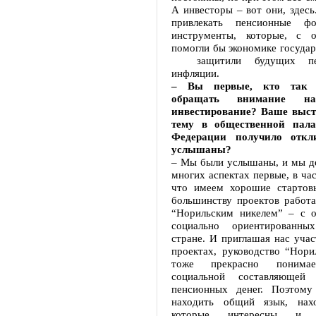
А инвесторы – вот они, здесь
привлекать пенсионные фо
инструменты, которые, с о
помогли бы экономике государс
защитили будущих пен
инфляции.
– Вы первые, кто так 
обращать внимание на
инвестирование? Ваше выст
тему в общественной пала
Федерации получило отк
услышаны?
– Мы были услышаны, и мы де
многих аспектах первые, в час
что имеем хорошие стартов
большинству проектов работа
“Норильским никелем” – с 
социально ориентированн
стране. И приглашая нас учас
проектах, руководство “Нори
тоже прекрасно понимае
социальной составляющей
пенсионных денег. Поэтому
находить общий язык, нахо
которые интересны и 