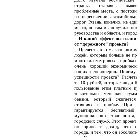
страны, стараясь выяв
проблемные места, с постоя
на пересечении автомобиль
дорог. Рязань, конечно, не ед
место, но там мы получили п
руководства и области, и город
– И какой эффект вы плани
от “дорожного” проекта?
– Прелесть в том, что помим
людей, которым больше не пр
многокилометровых пробках
очень хороший экономическ
наших пенсионеров. Почему
успешности проекта? Расчеты
те 10 рублей, которые люди б
пользование этим платным п
значительно меньшая сум
бензин, который сжигаетс
стояниях в пробке. При э
гарантируется бесплатны
муниципального транспорта
городских служб. Этот проект
он принесет доход, что 
города, и тем, что он абсолют