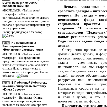
может вывезти мусор из
поселков Таймыра
– Деньги, вложенные в
#НОРИЛЬСК. «Таймырский
сработать дважды – интерес
телеграф» – «РостТех» –
вопроса. Но откуда у него
региональный оператор по вывозу
пенсионного фонда так
твердых коммунальных отходов –
социальным проектам 
подало в краевой арбитражный суд
созданию “Норильским н
иск к управлению
Росприроднадзора. Оператор…
супермаркетов “Подсолнух
новых региональных рейс
Ведь главная задача фонда в
На предприятиях
14:05
деньги.
Заполярного филиала
– Совершенно правильное п
«Норникеля» зажигают елки
должен делать деньги, и фонд
#НОРИЛЬСК. «Таймырский
телеграф» – По традиции на
но стоит вопрос, как именно 
предприятиях-передовиках в день
задача – увеличивать сре
выполнения плана устанавливают
пенсионеров. Но мы старае
символ Нового года – елку и
так, чтобы деньги уже сегодня
зажигают на ней гирлянды. Таким
людей, которые обеспечива
образом…
ресурсами наш пенсионны
В Публичной библиотеке
13:25
образом мы решаем сразу
начали монтировать выставку
Направляем средства на те 
«Книга Севера»
которые сегодня востребован
#НОРИЛЬСК. «Таймырский
и края в целом, а это, в 
телеграф» – Выставка «Книга
помогает развитию фонда.
Севера» – завершающий этап
большого межмузейного проекта
– Получается, что эти две з