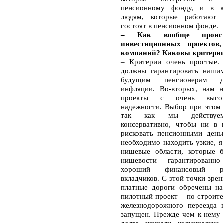
пенсионному фонду, и в к
людям, которые работают
состоят в пенсионном фонде.
– Как вообще происх
инвестиционных проектов
компаний? Каковы критерии
– Критерии очень простые.
должны гарантировать наши
будущим пенсионерам 
инфляции. Во-вторых, нам 
проекты с очень высок
надежности. Выбор при этом 
так как мы действуем
консервативно, чтобы ни в 
рисковать пенсионными день
необходимо находить узкие, я
нишевые области, которые б
нишевости гарантированн
хороший финансовый ре
вкладчиков. С этой точки зрен
платные дороги обречены на
пилотный проект – по строите
железнодорожного переезда 
запущен. Прежде чем к нему 
долго изучали космические