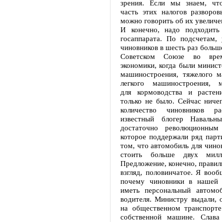
зрения. Если мы знаем, чт
часть этих налогов разворов
можно говорить об их увеличе
И конечно, надо подходить
госаппарата. По подсчетам, 
чиновников в шесть раз больше
Советском Союзе во врем
экономики, когда были минист
машиностроения, тяжелого м
легкого машиностроения, м
для кормоводства и растени
только не было. Сейчас ничег
количество чиновников ра
известный блогер Навальн
достаточно революционным 
которое поддержали ряд парт
том, что автомобиль для чино
стоить больше двух милл
Предложение, конечно, правиль
взгляд, половинчатое. Я воо
почему чиновники в нашей 
иметь персональный автомо
водителя. Министру выдали, 
на общественном транспорте
собственной машине. Слава 