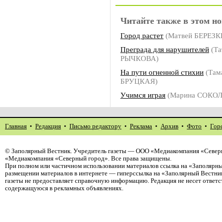
Читайте также в этом но
Город растет
(Матвей БЕРЕЗК
Преграда для нарушителей
(Та
РЫЧКОВА)
На пути огненной стихии
(Там
БРУЦКАЯ)
Учимся играя
(Марина СОКО
Главная
•
Редакция
•
Письмо редактору
•
Реклама
•
Архив
•
Фото
•
Гор
©
Заполярный Вестник
. Учредитель газеты — ООО «Медиакомпания «Северн
«Медиакомпания «Северный город». Все права защищены.
При полном или частичном использовании материалов ссылка на «Заполярны
размещении материалов в интернете — гиперссылка на «Заполярный Вестник
газеты не предоставляет справочную информацию. Редакция не несет ответ
содержащуюся в рекламных объявлениях.