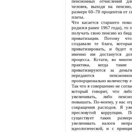
пенсионных отчислений дл
человек, выходя на пенсию
размере 60–70 процентов от с
платы.
Что касается старшего покол
родился ранее 1967 года), то 
получать свою пенсию из бюд
приватизации. Потому чт
создавали те блага, которы
приватизировать, и будет п
именно им достанутся до
процесса. Кстати, во многи
практика, когда такие
приватизируются за деньг
передаются пенсион
пропорционально количеству е
Так что я совершенно не согла
который говорит, что либ
увеличивать, либо пенси
повышать. По-моему, у нас о
сокращения расходов. Я уж
пресловутой коррупции. 
существует таких размер
увеличивать налоги неп
идеологической, и с принци