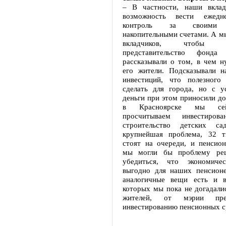
– В частности, наши вклад
возможность вести ежедн
контроль за своими 
накопительными счетами. А м
вкладчиков, чтобы
представительство фонда
рассказывали о том, в чем н
его жители. Подсказывали н
инвестиций, что полезног
сделать для города, но с у
деньги при этом приносили до
в Красноярске мы сей
просчитываем инвестиров
строительство детских с
крупнейшая проблема, 32 т
стоят на очереди, и пенсио
мы могли бы проблему реш
убедиться, что экономиче
выгодно для наших пенсионе
аналогичные вещи есть и в
которых мы пока не догадали
жителей, от мэрии пре
инвестированию пенсионных с