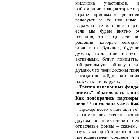
миллиона участников, 
работающие люди, которые в 
стране принимают решени
голосуют за те или иные 
выражают те или иные парт
если мы будем внятно об
позицию, эти люди осознаю
решений, которые сегодня
зависит их будущее, будущ
думаю, тогда они станут 
активными, будут понимать
избирательную кабинку и за
Думаю, что люди должны понят
– когда они выйдут на пенсию
получать – в их руках.
– Группа пенсионных фондо
никель” образовалась в янва
Как подбирались партнеры
цели? Что сделано уже сейча
– Прежде всего к нам шли те
в наименьшей степени конк
другом в привлечении пен
отраслевые фонды – скажем, 
наука”, который ориентирова
преподавателей средней и 