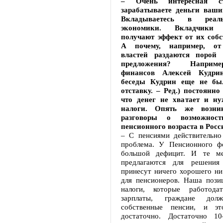
– Очень интересная ст
зарабатываете деньги ваши
Вкладываетесь в реал
экономики. Вкладчики
получают эффект от их собс
А почему, например, от
властей раздаются порой 
предложения? Наприм
финансов Алексей Кудри
беседы Кудрин еще не бы
отставку. – Ред.) постоянно
что денег не хватает и ну
налоги. Опять же возни
разговоры о возможност
пенсионного возраста в Росс
– С пенсиями действительно
проблема. У Пенсионного ф
большой дефицит. И те ме
предлагаются для решения
принесут ничего хорошего ни
для пенсионеров. Наша позиц
налоги, которые работода
зарплаты, граждане долж
собственные пенсии, и эт
достаточно. Достаточно 10