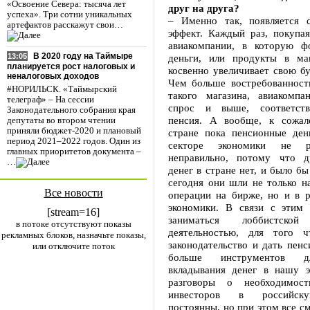
«Освоение Севера: тысяча лет
друг на друга?
успеха». Три сотни уникальных
– Именно так, появляется с
артефактов расскажут свои…
эффект. Каждый раз, покупая
авиакомпании, в которую ф
В 2020 году на Таймыре
деньги, или продукты в маг
13:05
планируется рост налоговых и
косвенно увеличивает свою б
неналоговых доходов
Чем больше востребованность
#НОРИЛЬСК. «Таймырский
такого магазина, авиакомп
телеграф» – На сессии
спрос и выше, соответств
Законодательного собрания края
пенсия. А вообще, к сожал
депутаты во втором чтении
приняли бюджет-2020 и плановый
стране пока пенсионные ден
период 2021–2022 годов. Один из
секторе экономики не р
главных приоритетов документа –
неправильно, потому что д
…
денег в стране нет, и было бы
сегодня они шли не только н
Все новости
операции на бирже, но и в р
экономики. В связи с этим
[stream=16]
заниматься лоббистской 
в потоке отсутствуют показы
деятельностью, для того ч
рекламных блоков, назначьте показы,
законодательство и дать пен
или отключите поток
больше инструментов д
вкладывания денег в нашу э
разговоры о необходимост
инвесторов в российск
постоянны, но при этом все см