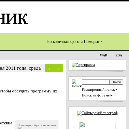
Бесконечная красота Поморья
WAP
PDA
ня 2011 года, среда
←
→
Расширенный поиск
 чтобы обсудить программу их
Поиск на форуме
етские
Площадки обретают новый
вид