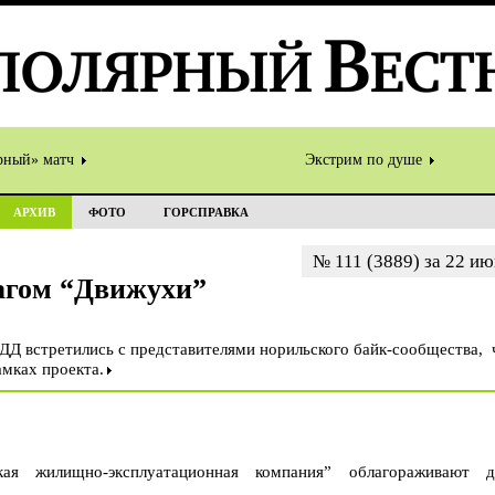
рный» матч
Экстрим по душе
АРХИВ
ФОТО
ГОРСПРАВКА
№ 111 (3889) за 22 ию
агом “Движухи”
Д встретились с представителями норильского байк-сообщества,
амках проекта.
я жилищно-эксплуатационная компания” облагораживают д