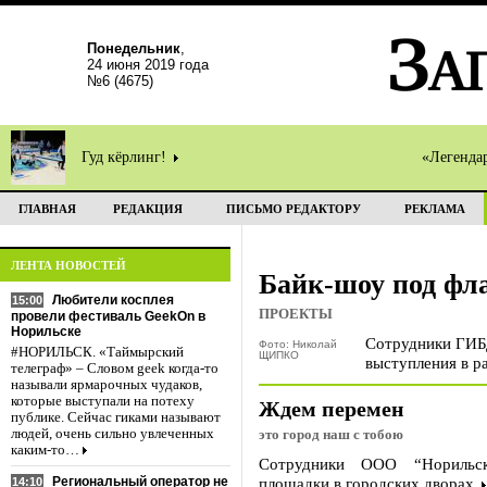
Понедельник
,
24 июня 2019 года
№6 (4675)
Гуд кёрлинг!
«Легенда
ГЛАВНАЯ
РЕДАКЦИЯ
ПИСЬМО РЕДАКТОРУ
РЕКЛАМА
ЛЕНТА НОВОСТЕЙ
Байк-шоу под фл
Любители косплея
15:00
ПРОЕКТЫ
провели фестиваль GeekOn в
Норильске
Сотрудники ГИБД
Фото: Николай
#НОРИЛЬСК. «Таймырский
ЩИПКО
выступления в р
телеграф» – Словом geek когда-то
называли ярмарочных чудаков,
которые выступали на потеху
Ждем перемен
публике. Сейчас гиками называют
людей, очень сильно увлеченных
это город наш с тобою
каким-то…
Сотрудники ООО “Норильска
Региональный оператор не
площадки в городских дворах.
14:10