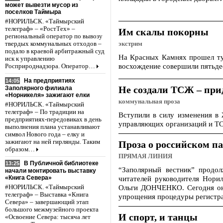
может вывезти мусор из
поселков Таймыра
#НОРИЛЬСК. «Таймырский
телеграф» – «РостТех» –
Им скалы покорны
региональный оператор по вывозу
твердых коммунальных отходов –
экстрим
подало в краевой арбитражный суд
На Красных Камнях прошел ту
иск к управлению
восхождение совершили пятьде
Росприроднадзора. Оператор…
На предприятиях
14:05
Не создали ТСЖ – при
Заполярного филиала
«Норникеля» зажигают елки
коммунальная проза
#НОРИЛЬСК. «Таймырский
телеграф» – По традиции на
Вступили в силу изменения в
предприятиях-передовиках в день
управляющих организаций и Т
выполнения плана устанавливают
символ Нового года – елку и
зажигают на ней гирлянды. Таким
Проза о российском п
образом…
ПРЯМАЯ ЛИНИЯ
В Публичной библиотеке
13:25
“Заполярный вестник” продо
начали монтировать выставку
читателей руководителя Нори
«Книга Севера»
Ольги ДОНЧЕНКО. Сегодня они
#НОРИЛЬСК. «Таймырский
телеграф» – Выставка «Книга
упрощения процедуры регистра
Севера» – завершающий этап
большого межмузейного проекта
И спорт, и танцы
«Освоение Севера: тысяча лет