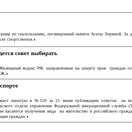
рнир по скалолазанию, посвященный памяти Агаты Зориной. За д
сят спортсменов.
дется совет выбирать
 Жилищный кодекс РФ, направленные на защиту прав граждан от
СЖ.
аспорте
лжает начатую в №110 за 21 июня публикацию ответов на в
льского отдела управления Федеральной миграционной службы 
 касаются получения вида на жительство и российского гражда
ции граждан.