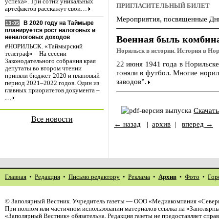
успеха». Три сотни уникальных
ПРИГЛАСИТЕЛЬНЫЙ БИЛЕТ
артефактов расскажут свои…
Мероприятия, посвященные Дню
В 2020 году на Таймыре
13:05
планируется рост налоговых и
Военная быль комбин
неналоговых доходов
#НОРИЛЬСК. «Таймырский
Норильск в истории. История в Но
телеграф» – На сессии
Законодательного собрания края
22 июня 1941 года в Норильск
депутаты во втором чтении
гоняли в футбол. Многие норил
приняли бюджет-2020 и плановый
заводов”.
период 2021–2022 годов. Один из
главных приоритетов документа –
…
Скачат
Все новости
← назад
|
архив
|
вперед →
Главная
•
Редакция
•
Письмо редактору
•
Реклама
•
Архив
•
Фото
•
Гор
©
Заполярный Вестник
. Учредитель газеты — ООО «Медиакомпания «Северн
При полном или частичном использовании материалов ссылка на «Заполярны
«Заполярный Вестник» обязательна. Редакция газеты не предоставляет спр