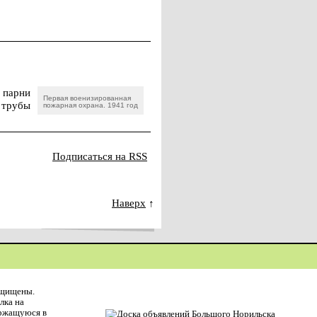
 парни
Первая военизированная
 трубы
пожарная охрана. 1941 год
Подписаться на RSS
Наверх
↑
ащищены.
лка на
ержащуюся в