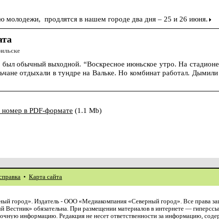
 молодежи, продлятся в нашем городе два дня – 25 и 26 июня.
ата
рильске
е был обычный выходной. “Воскресное июньское утро. На стадионе
ьчане отдыхали в тундре на Вальке. Но комбинат работал. Дымили
ь номер в PDF-формате
(1.1 Mb)
справка
•
Карта сайта
ый город». Издатель - ООО «Медиакомпания «Северный город». Все права з
й Вестник» обязательна. При размещении материалов в интернете — гиперссы
авочную информацию. Редакция не несет ответственности за информацию, сод