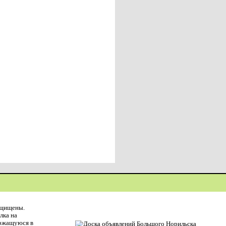
ащищены.
лка на
ержащуюся в