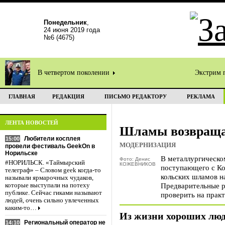
Понедельник
,
24 июня 2019 года
№6 (4675)
В четвертом поколении
Экстрим 
ГЛАВНАЯ
РЕДАКЦИЯ
ПИСЬМО РЕДАКТОРУ
РЕКЛАМА
ЛЕНТА НОВОСТЕЙ
Шламы возвраща
Любители косплея
15:00
МОДЕРНИЗАЦИЯ
провели фестиваль GeekOn в
Норильске
В металлургическом
Фото: Денис
#НОРИЛЬСК. «Таймырский
КОЖЕВНИКОВ
поступающего с Ко
телеграф» – Словом geek когда-то
кольских шламов н
называли ярмарочных чудаков,
Предварительные р
которые выступали на потеху
публике. Сейчас гиками называют
проверить на практ
людей, очень сильно увлеченных
каким-то…
Из жизни хороших лю
Региональный оператор не
14:10