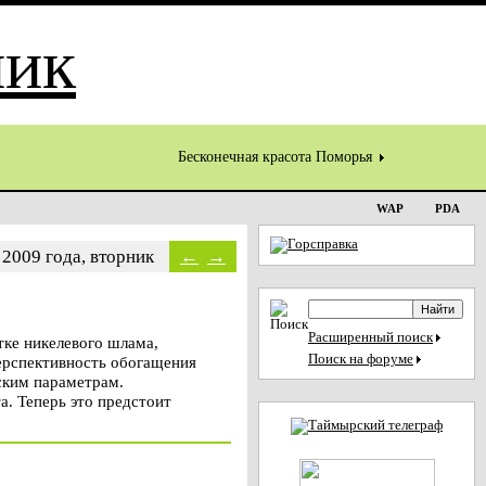
Бесконечная красота Поморья
WAP
PDA
 2009 года, вторник
←
→
Расширенный поиск
тке никелевого шлама,
Поиск на форуме
ерспективность обогащения
ским параметрам.
. Теперь это предстоит