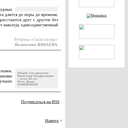
турных
та длится до поры до времени.
расстаются друг с другом без
ит навсегда один-единственный
Рубрика «Свой взгляд»
Валентина ВАЧАЕВА
еловек.
Общий стаж династии
ановке
Вильгельм–Кондратьевых
– почти 90 лет
лучших
Фото: Денис
КОЖЕВНИКОВ
Подписаться на RSS
Наверх
↑