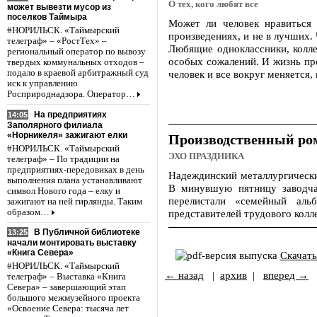
О тех, кого любят все
может вывезти мусор из
поселков Таймыра
Может ли человек нравиться 
#НОРИЛЬСК. «Таймырский
произведениях, и не в лучших.
телеграф» – «РостТех» –
Любящие одноклассники, колле
региональный оператор по вывозу
особых сожалений. И жизнь про
твердых коммунальных отходов –
подало в краевой арбитражный суд
человек и все вокруг меняется, 
иск к управлению
Росприроднадзора. Оператор…
На предприятиях
14:05
Заполярного филиала
«Норникеля» зажигают елки
Производственный ро
#НОРИЛЬСК. «Таймырский
ЭХО ПРАЗДНИКА
телеграф» – По традиции на
предприятиях-передовиках в день
Надеждинский металлургический
выполнения плана устанавливают
В минувшую пятницу заводча
символ Нового года – елку и
перелистали «семейный аль
зажигают на ней гирлянды. Таким
образом…
представителей трудового колл
В Публичной библиотеке
13:25
начали монтировать выставку
«Книга Севера»
Скачат
#НОРИЛЬСК. «Таймырский
← назад
|
архив
|
вперед →
телеграф» – Выставка «Книга
Севера» – завершающий этап
большого межмузейного проекта
«Освоение Севера: тысяча лет