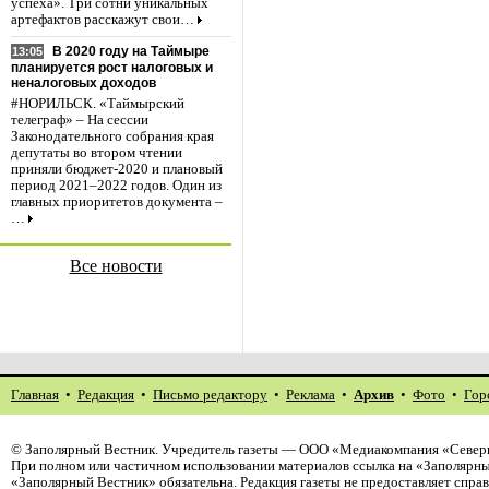
успеха». Три сотни уникальных
артефактов расскажут свои…
В 2020 году на Таймыре
13:05
планируется рост налоговых и
неналоговых доходов
#НОРИЛЬСК. «Таймырский
телеграф» – На сессии
Законодательного собрания края
депутаты во втором чтении
приняли бюджет-2020 и плановый
период 2021–2022 годов. Один из
главных приоритетов документа –
…
Все новости
Главная
•
Редакция
•
Письмо редактору
•
Реклама
•
Архив
•
Фото
•
Гор
©
Заполярный Вестник
. Учредитель газеты — ООО «Медиакомпания «Северн
При полном или частичном использовании материалов ссылка на «Заполярны
«Заполярный Вестник» обязательна. Редакция газеты не предоставляет спр