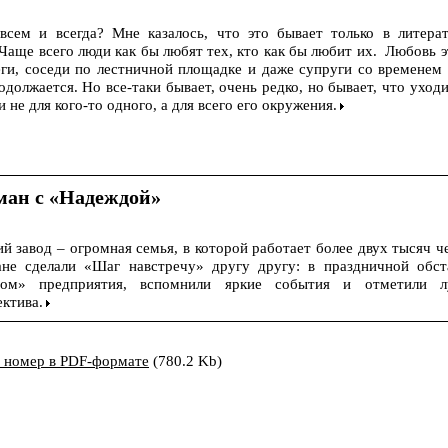
всем и всегда? Мне казалось, что это бывает только в литера
 Чаще всего люди как бы любят тех, кто как бы любит их. Любовь э
ги, соседи по лестничной площадке и даже супруги со временем 
должается. Но все-таки бывает, очень редко, но бывает, что уход
и не для кого-то одного, а для всего его окружения.
ман с «Надеждой»
 завод – огромная семья, в которой работает более двух тысяч ч
не сделали «Шаг навстречу» другу другу: в праздничной обст
бом» предприятия, вспомнили яркие события и отметили 
ектива.
ь номер в PDF-формате
(780.2 Kb)