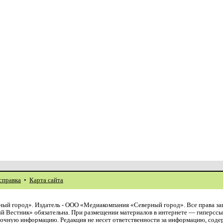
справка
•
Карта сайта
ый город». Издатель - ООО «Медиакомпания «Северный город». Все права з
й Вестник» обязательна. При размещении материалов в интернете — гиперссы
авочную информацию. Редакция не несет ответственности за информацию, сод