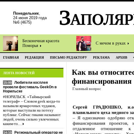
Понедельник
,
24 июня 2019 года
№6 (4675)
Бесконечная красота
С мечом в руках
Поморья
ГЛАВНАЯ
РЕДАКЦИЯ
ПИСЬМО РЕДАКТОРУ
РЕКЛАМА
АРХИВ
Как вы относите
ЛЕНТА НОВОСТЕЙ
финансирования
Любители косплея
15:00
провели фестиваль GeekOn в
Главный вопрос
Норильске
#НОРИЛЬСК. «Таймырский
телеграф» – Словом geek когда-то
называли ярмарочных чудаков,
Сергей ГРАДЮШКО, и.о.
которые выступали на потеху
плавильного цеха медного за
публике. Сейчас гиками называют
– Я однозначно одобряю отк
людей, очень сильно увлеченных
финансирования проектов,
каким-то…
отдаленное отношение к
Региональный оператор не
14:10
«Норильскому никелю». Хот