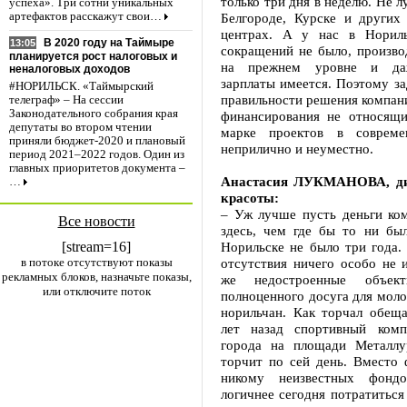
только три дня в неделю. Не л
успеха». Три сотни уникальных
Белгороде, Курске и други
артефактов расскажут свои…
центрах. А у нас в Нориль
В 2020 году на Таймыре
13:05
сокращений не было, произво
планируется рост налоговых и
на прежнем уровне и да
неналоговых доходов
зарплаты имеется. Поэтому за
#НОРИЛЬСК. «Таймырский
правильности решения компани
телеграф» – На сессии
Законодательного собрания края
финансирования не относящи
депутаты во втором чтении
марке проектов в совреме
приняли бюджет-2020 и плановый
неприлично и неуместно.
период 2021–2022 годов. Один из
главных приоритетов документа –
Анастасия ЛУКМАНОВА, ди
…
красоты:
– Уж лучше пусть деньги ком
Все новости
здесь, чем где бы то ни бы
[stream=16]
Норильске не было три года.
в потоке отсутствуют показы
отсутствия ничего особо не 
рекламных блоков, назначьте показы,
же недостроенные объект
или отключите поток
полноценного досуга для мол
норильчан. Как торчал обеща
лет назад спортивный ком
города на площади Металлу
торчит по сей день. Вместо 
никому неизвестных фонд
логичнее сегодня потратиться