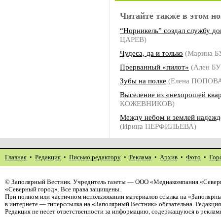
Читайте также в этом но
“Норникель” создал службу до
ЦАРЕВ)
Чудеса, да и только
(Марина 
Прерванный «пилот»
(Ален Б
Зубы на полке
(Елена ПОПОВ
Выселение из «нехорошей ква
КОЖЕВНИКОВ)
Между небом и землей надеж
(Ирина ПЕРФИЛЬЕВА)
Главная
•
Редакция
•
Письмо редактору
•
Реклама
•
Архив
•
Фото
•
Гор
©
Заполярный Вестник
. Учредитель газеты — ООО «Медиакомпания «Север
«Северный город». Все права защищены.
При полном или частичном использовании материалов ссылка на «Заполярны
в интернете — гиперссылка на «Заполярный Вестник» обязательна. Редакци
Редакция не несет ответственности за информацию, содержащуюся в реклам