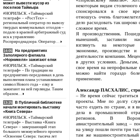
может вывезти мусор из
некоторым видам столичного 
поселков Таймыра
спонсировался в свое вре
#НОРИЛЬСК. «Таймырский
отношусь очень благожелател
телеграф» – «РостТех» –
дело расходовать так широко с
региональный оператор по вывозу
твердых коммунальных отходов –
сложное время.
подало в краевой арбитражный суд
Я производственник. Пошед
иск к управлению
нынешний, заставили на
Росприроднадзора. Оператор…
взглянуть на некоторые
экономике, производстве и
На предприятиях
14:05
Заполярного филиала
деятельности компании. Меце
«Норникеля» зажигают елки
в других условиях. Деньгам,
#НОРИЛЬСК. «Таймырский
свое время на непрофильные 
телеграф» – По традиции на
можно найти гораздо боле
предприятиях-передовиках в день
применение.
выполнения плана устанавливают
символ Нового года – елку и
зажигают на ней гирлянды. Таким
Александр ПАСХАЛИС, стро
образом…
– Не время сейчас тратиться
проекты. Мне по долгу слу
В Публичной библиотеке
13:25
часто ездить по стране, и я в
начали монтировать выставку
«Книга Севера»
дела в промышленной отра
регионов. В Ворон
#НОРИЛЬСК. «Таймырский
телеграф» – Выставка «Книга
авиастроительный завод – по
Севера» – завершающий этап
на улицу пошли почти три тыс
большого межмузейного проекта
там же машиностроительный 
«Освоение Севера: тысяча лет