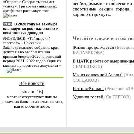
«Освоение Севера: тысяча лет
необходимыми техническими х
успеха». Три сотни уникальных
спортивные секции города.
артефактов расскажут свои…
хорошо отдохнуть.
В 2020 году на Таймыре
13:05
планируется рост налоговых и
неналоговых доходов
Читайте также в этом но
#НОРИЛЬСК. «Таймырский
телеграф» – На сессии
Жизнь продолжается
(Беседова
Законодательного собрания края
КАЛАБЕКОВА)
депутаты во втором чтении
приняли бюджет-2020 и плановый
В ЦАТК работают американцы
период 2021–2022 годов. Один из
главных приоритетов документа –
СЕМЧЕНКОВ)
…
Мы из солнечной Анапы!
(Анд
СОЛДАКОВ)
Все новости
И это всё о нас!
(Редакция «ЗВ
[stream=16]
Удивили гостей
(Ян ГЕРГОВ)
в потоке отсутствуют показы
рекламных блоков, назначьте показы,
или отключите поток