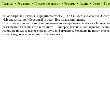
Главная
•
Редакция
•
Письмо редактору
•
Реклама
•
Архив
•
Фото
•
Гор
©
Заполярный Вестник
. Учредитель газеты — ООО «Медиакомпания «Северн
«Медиакомпания «Северный город». Все права защищены.
При полном или частичном использовании материалов ссылка на «Заполярны
размещении материалов в интернете — гиперссылка на «Заполярный Вестник
газеты не предоставляет справочную информацию. Редакция не несет ответ
содержащуюся в рекламных объявлениях.