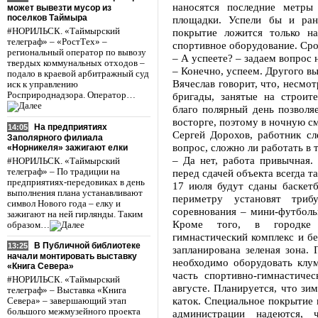
наносятся последние метры
может вывезти мусор из
поселков Таймыра
площадки. Успели бы и ран
#НОРИЛЬСК. «Таймырский
покрытие ложится только на
телеграф» – «РостТех» –
спортивное оборудование. Срок
региональный оператор по вывозу
– А успеете? – задаем вопрос
твердых коммунальных отходов –
– Конечно, успеем. Другого вы
подало в краевой арбитражный суд
Вячеслав говорит, что, несмот
иск к управлению
Росприроднадзора. Оператор…
бригады, занятые на строите
благо полярный день позволя
восторге, поэтому в ночную с
На предприятиях
14:05
Сергей Дорохов, работник сл
Заполярного филиала
вопрос, сложно ли работать в 
«Норникеля» зажигают елки
– Да нет, работа привычная.
#НОРИЛЬСК. «Таймырский
телеграф» – По традиции на
перед сдачей объекта всегда та
предприятиях-передовиках в день
17 июля будут сданы баскет
выполнения плана устанавливают
периметру установят три
символ Нового года – елку и
соревнования – мини-футболь
зажигают на ней гирлянды. Таким
Кроме того, в городке 
образом…
гимнастический комплекс и б
В Публичной библиотеке
13:25
запланирована зеленая зона. 
начали монтировать выставку
необходимо оборудовать клу
«Книга Севера»
часть спортивно-гимнастичес
#НОРИЛЬСК. «Таймырский
августе. Планируется, что зи
телеграф» – Выставка «Книга
каток. Специальное покрытие 
Севера» – завершающий этап
большого межмузейного проекта
администрации надеются,