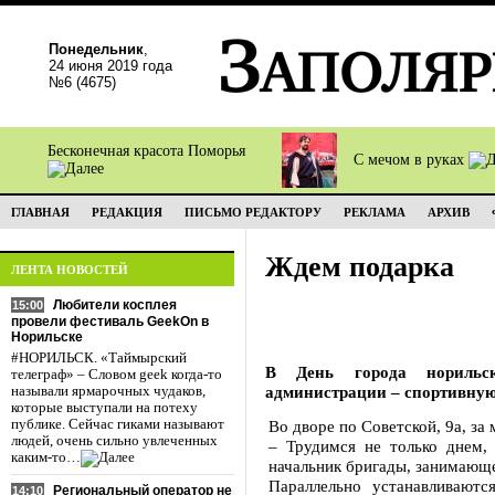
Понедельник
,
24 июня 2019 года
№6 (4675)
Бесконечная красота Поморья
С мечом в руках
ГЛАВНАЯ
РЕДАКЦИЯ
ПИСЬМО РЕДАКТОРУ
РЕКЛАМА
АРХИВ
Ждем подарка
ЛЕНТА НОВОСТЕЙ
Любители косплея
15:00
провели фестиваль GeekOn в
Норильске
#НОРИЛЬСК. «Таймырский
В День города норильс
телеграф» – Словом geek когда-то
администрации – спортивную
называли ярмарочных чудаков,
которые выступали на потеху
публике. Сейчас гиками называют
Во дворе по Советской, 9а, з
людей, очень сильно увлеченных
– Трудимся не только днем,
каким-то…
начальник бригады, занимающ
Параллельно устанавливаютс
Региональный оператор не
14:10