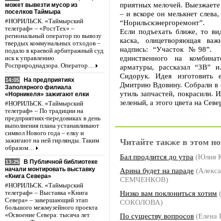
приятных мелочей. Выезжаете 
может вывезти мусор из
поселков Таймыра
– и вскоре он мелькнет слева
#НОРИЛЬСК. «Таймырский
“Норильскэнергоремонт”.
телеграф» – «РостТех» –
Если подъехать ближе, то вид
региональный оператор по вывозу
каска, олицетворяющая важ
твердых коммунальных отходов –
надпись: “Участок №98”. С
подало в краевой арбитражный суд
единственного на комбина
иск к управлению
Росприроднадзора. Оператор…
арматуры, рассказал “ЗВ” 
Сидорук. Идея изготовить 
На предприятиях
14:05
Дмитрию Вдовину. Собрали в 
Заполярного филиала
утиль запчастей, покрасили. И
«Норникеля» зажигают елки
зеленый, а этого цвета на Севе
#НОРИЛЬСК. «Таймырский
телеграф» – По традиции на
предприятиях-передовиках в день
выполнения плана устанавливают
символ Нового года – елку и
зажигают на ней гирлянды. Таким
Читайте также в этом но
образом…
Бал продлится до утра
(Юлия 
В Публичной библиотеке
13:25
начали монтировать выставку
Арина будет на параде
(Алекс
«Книга Севера»
СЕМЧЕНКОВ)
#НОРИЛЬСК. «Таймырский
Низко вам поклониться хотим
телеграф» – Выставка «Книга
Севера» – завершающий этап
СОКОЛОВА)
большого межмузейного проекта
По существу вопросов
(Елена
«Освоение Севера: тысяча лет