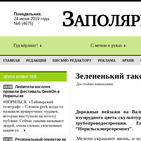
Понедельник
,
24 июня 2019 года
№6 (4675)
Гуд кёрлинг!
С мечом в руках
ГЛАВНАЯ
РЕДАКЦИЯ
ПИСЬМО РЕДАКТОРУ
РЕКЛАМА
АРХИВ
Зелененький так
ЛЕНТА НОВОСТЕЙ
Достойно внимания
Любители косплея
15:00
провели фестиваль GeekOn в
Норильске
#НОРИЛЬСК. «Таймырский
телеграф» – Словом geek когда-то
Дорожные пейзажи на Вал
называли ярмарочных чудаков,
которые выступали на потеху
изумрудного цвета скульптур
публике. Сейчас гиками называют
трубопроводостроении
людей, очень сильно увлеченных
“Норильскэнергоремонт”.
каким-то…
Мелочи украшают жизнь, и зел
Региональный оператор не
14:10