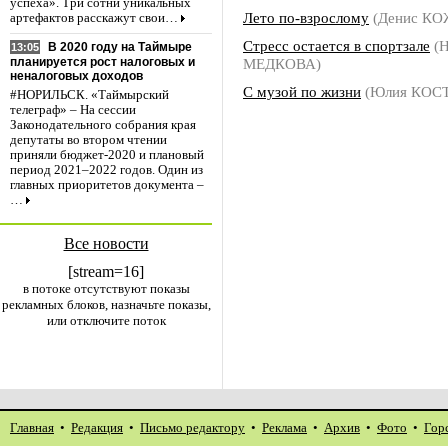
успеха». Три сотни уникальных
Лето по-взрослому
(Денис К
артефактов расскажут свои…
Стресс остается в спортзале
(Н
В 2020 году на Таймыре
13:05
МЕДКОВА)
планируется рост налоговых и
неналоговых доходов
С музой по жизни
(Юлия КОС
#НОРИЛЬСК. «Таймырский
телеграф» – На сессии
Законодательного собрания края
депутаты во втором чтении
приняли бюджет-2020 и плановый
период 2021–2022 годов. Один из
главных приоритетов документа –
…
Все новости
[stream=16]
в потоке отсутствуют показы
рекламных блоков, назначьте показы,
или отключите поток
Главная
•
Редакция
•
Письмо редактору
•
Реклама
•
Архив
•
Фото
•
Гор