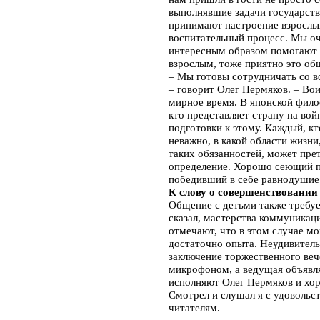
выполнявшие задачи государств
принимают настроение взрослых
воспитательный процесс. Мы о
интересным образом помогают 
взрослым, тоже приятно это об
– Мы готовы сотрудничать со в
– говорит Олег Пермяков. – Во
мирное время. В японской филос
кто представляет страну на вой
подготовки к этому. Каждый, кт
неважно, в какой области жизни
таких обязанностей, может прет
определение. Хорошо сеющий по
победивший в себе равнодушие
К слову о совершенствовании
Общение с детьми также требуе
сказал, мастерства коммуникац
отмечают, что в этом случае мо
достаточно опыта. Неудивитель
заключение торжественного веч
микрофоном, а ведущая объявл
исполняют Олег Пермяков и хо
Смотрел и слушал я с удовольс
читателям.