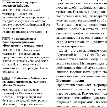
может вывезти мусор из
программа, которой согласно 
поселков Таймыра
посетителей, подбирается спец
#НОРИЛЬСК. «Таймырский
тематики. Готовясь к празднов
телеграф» – «РостТех» –
воспитанники младшей возрастн
региональный оператор по вывозу
элементами отсылающий вообра
твердых коммунальных отходов –
Возможно, во время исполнения
подало в краевой арбитражный суд
иск к управлению
синхронности в действиях – то
Росприроднадзора. Оператор…
симпатии профессиональные гр
выраженное на детских лицах, з
На предприятиях
14:05
сердца ветеранов, но и родител
Заполярного филиала
«Норникеля» зажигают елки
качестве зрителей.
– Дети – это самые ценные люди
#НОРИЛЬСК. «Таймырский
телеграф» – По традиции на
Афганской вой- ны Олег Пермяк
предприятиях-передовиках в день
о ценности человека, когда он 
выполнения плана устанавливают
всегда важнее. Мы видим задачу
символ Нового года – елку и
ребятишках боевой дух, делясь
зажигают на ней гирлянды. Таким
лишнее. Воспитывать нужно лю
образом…
самые ценные человеческие каче
В Публичной библиотеке
13:25
В сердце – песня
начали монтировать выставку
Представив свою часть меропр
«Книга Севера»
зрителями, потому что у людей
#НОРИЛЬСК. «Таймырский
наготове песня. Разумеется, по
телеграф» – Выставка «Книга
Севера» – завершающий этап
посетило беспокойное чувство, 
большого межмузейного проекта
рудника “Октябрьский” Вячеслав
«Освоение Севера: тысяча лет
военные песни, как правило, со