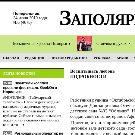
Понедельник
,
24 июня 2019 года
№6 (4675)
Бесконечная красота Поморья
С мечом в руках
ГЛАВНАЯ
РЕДАКЦИЯ
ПИСЬМО РЕДАКТОРУ
РЕКЛАМА
АРХИВ
Воспитывать любовь
ЛЕНТА НОВОСТЕЙ
ПОДРОБНОСТИ
Любители косплея
15:00
провели фестиваль GeekOn в
Норильске
#НОРИЛЬСК. «Таймырский
Работники рудника “Октябрьски
телеграф» – Словом geek когда-то
накануне Дня защитника Отече
называли ярмарочных чудаков,
детского сада №92 “Облачко”. Н
которые выступали на потеху
публике. Сейчас гиками называют
создан свой союз ветеранов Афг
людей, очень сильно увлеченных
Понятно, что для принимающей
каким-то…
актовом зале детского сада) го
и принимаются с великой радост
Региональный оператор не
14:10