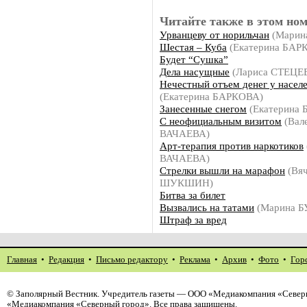
Читайте также в этом ном
Урванцеву от норильчан
(Марин
Шестая – Куба
(Екатерина БАР
Будет “Сушка”
Дела насущные
(Лариса СТЕЦЕ
Нечестный отъем денег у насел
(Екатерина БАРКОВА)
Занесенные снегом
(Екатерина
С неофициальным визитом
(Вал
ВАЧАЕВА)
Арт-терапия против наркотиков
ВАЧАЕВА)
Стрелки вышли на марафон
(Вяч
ШУКШИН)
Битва за билет
Вызвались на татами
(Марина 
Штраф за вред
Главная
•
Редакция
•
Письмо редактору
•
Реклама
•
Архив
•
Фото
•
Гор
©
Заполярный Вестник
. Учредитель газеты — ООО «Медиакомпания «Северн
«Медиакомпания «Северный город». Все права защищены.