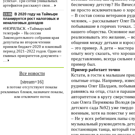
успеха». Три сотни уникальных
беспечному детству? Но Вячесл
артефактов расскажут свои…
не просто исключительно о хор
В 2020 году на Таймыре
13:05
– В состав союза ветеранов руд
планируется рост налоговых и
человек, – рассказывает Олег П
неналоговых доходов
побывавшие в горячих точках. Э
#НОРИЛЬСК. «Таймырский
нашего общества. Основное на
телеграф» – На сессии
реализовывать это желание, – в
Законодательного собрания края
общения между детьми и взрос
депутаты во втором чтении
приняли бюджет-2020 и плановый
– это пример. А дети – мастера
период 2021–2022 годов. Один из
опыту могу сказать, что хорош
главных приоритетов документа –
представлению, всегда сильнее
…
пример был.
Пример работает точно
Все новости
Кстати, в гости к малышам при
опытные отцы. Например, изве
[stream=16]
рудника Олег Шалдаев, побывав
в потоке отсутствуют показы
равняясь на отца, стал и параш
рекламных блоков, назначьте показы,
авторитетом в кругу сверстнико
или отключите поток
сын Олега Пермякова Володя (
детского сада №92) уже твердо
военным, хотя на повестке у не
– Не у всех ребятишек папы сл
музыкальный руководитель детс
постановщик танца, который гос
нам пришли в гости не просто с