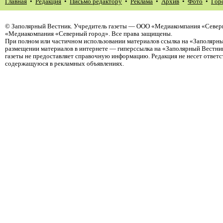
Главная
•
Редакция
•
Письмо редактору
•
Реклама
•
Архив
•
Фото
•
Гор
©
Заполярный Вестник
. Учредитель газеты — ООО «Медиакомпания «Северн
«Медиакомпания «Северный город». Все права защищены.
При полном или частичном использовании материалов ссылка на «Заполярны
размещении материалов в интернете — гиперссылка на «Заполярный Вестник
газеты не предоставляет справочную информацию. Редакция не несет ответ
содержащуюся в рекламных объявлениях.