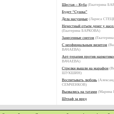
Шестая – Куба
(Екатерина БА
Будет “Сушка”
Дела насущные
(Лариса СТЕЦ
Нечестный отъем денег у насе
(Екатерина БАРКОВА)
Занесенные снегом
(Екатерин
С неофициальным визитом
(Ва
ВАЧАЕВА)
Арт-терапия против наркотико
ВАЧАЕВА)
Стрелки вышли на марафон
(В
ШУКШИН)
Воспитывать любовь
(Алексан
СЕМЧЕНКОВ)
Вызвались на татами
(Марина
Штраф за вред