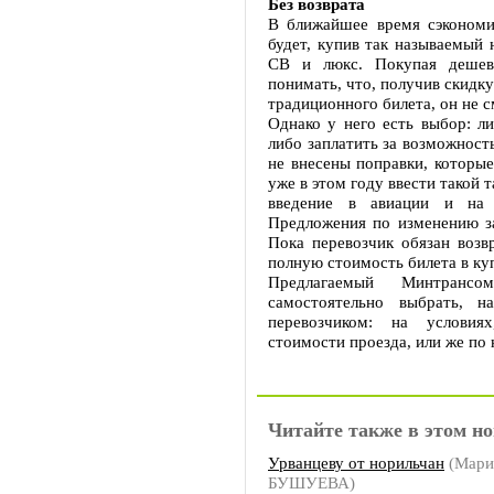
Без возврата
В ближайшее время сэкономи
будет, купив так называемый 
СВ и люкс. Покупая дешевы
понимать, что, получив скидк
традиционного билета, он не с
Однако у него есть выбор: ли
либо заплатить за возможность
не внесены поправки, которы
уже в этом году ввести такой 
введение в авиации и на 
Предложения по изменению з
Пока перевозчик обязан возв
полную стоимость билета в ку
Предлагаемый Минтрансо
самостоятельно выбрать, н
перевозчиком: на условия
стоимости проезда, или же по
Читайте также в этом но
Урванцеву от норильчан
(Мари
БУШУЕВА)