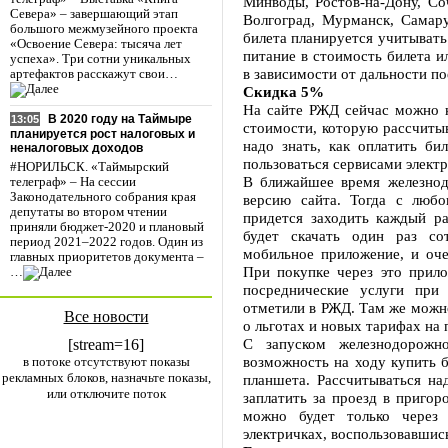
Минводы, Ростов-на-Дону, Соч
Севера» – завершающий этап
Волгоград, Мурманск, Самар
большого межмузейного проекта
билета планируется учитывать
«Освоение Севера: тысяча лет
питание в стоимость билета и
успеха». Три сотни уникальных
в зависимости от дальности пое
артефактов расскажут свои…
Скидка 5%
На сайте РЖД сейчас можно к
В 2020 году на Таймыре
13:05
стоимости, которую рассчитыв
планируется рост налоговых и
надо знать, как оплатить би
неналоговых доходов
пользоваться сервисами электр
#НОРИЛЬСК. «Таймырский
В ближайшее время железно
телеграф» – На сессии
Законодательного собрания края
версию сайта. Тогда с любо
депутаты во втором чтении
придется заходить каждый 
приняли бюджет-2020 и плановый
будет скачать один раз со
период 2021–2022 годов. Один из
мобильное приложение, и оче
главных приоритетов документа –
При покупке через это прило
…
посреднические услуги при
отметили в РЖД. Там же можно
Все новости
о льготах и новых тарифах на 
С запуском железнодорожн
[stream=16]
возможность на ходу купить б
в потоке отсутствуют показы
рекламных блоков, назначьте показы,
планшета. Рассчитываться на
или отключите поток
заплатить за проезд в пригор
можно будет только через 
электричках, воспользовавшис