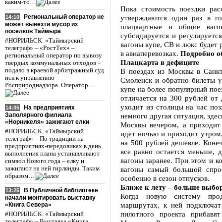
каким-то…
Пока стоимость поездки рас
Региональный оператор не
утверждаются один раз в г
14:10
может вывезти мусор из
плацкартные и общие ваго
поселков Таймыра
субсидируется и регулируется
#НОРИЛЬСК. «Таймырский
вагоны купе, СВ и люкс будет
телеграф» – «РостТех» –
в авиаперевозках.
Подробно об
региональный оператор по вывозу
Плацкарта в дефиците
твердых коммунальных отходов –
подало в краевой арбитражный суд
В поездах из Москвы в Санк
иск к управлению
Смоленск и обратно билеты у
Росприроднадзора. Оператор…
купе на более популярный пое
отличается на 300 рублей от 
уходит из столицы на час по
На предприятиях
14:05
Заполярного филиала
немного другая ситуация, здес
«Норникеля» зажигают елки
Москвы вечером, а приходит
#НОРИЛЬСК. «Таймырский
идет ночью и приходит утром,
телеграф» – По традиции на
на 500 рублей дешевле. Коне
предприятиях-передовиках в день
все равно остается меньше, 
выполнения плана устанавливают
вагоны заранее. При этом и к
символ Нового года – елку и
зажигают на ней гирлянды. Таким
вагоны самый большой спрос
образом…
особенно в сезон отпусков.
Ближе к лету – больше выбо
В Публичной библиотеке
13:25
Когда новую систему про
начали монтировать выставку
маршрутах, к ней подключат
«Книга Севера»
пилотного проекта прибавя
#НОРИЛЬСК. «Таймырский
телеграф» – Выставка «Книга