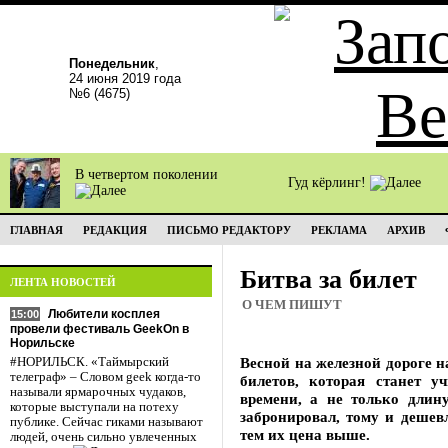
Понедельник
,
24 июня 2019 года
№6 (4675)
В четвертом поколении
Гуд кёрлинг!
ГЛАВНАЯ
РЕДАКЦИЯ
ПИСЬМО РЕДАКТОРУ
РЕКЛАМА
АРХИВ
Битва за билет
ЛЕНТА НОВОСТЕЙ
О ЧЕМ ПИШУТ
Любители косплея
15:00
провели фестиваль GeekOn в
Норильске
Весной на железной дороге н
#НОРИЛЬСК. «Таймырский
телеграф» – Словом geek когда-то
билетов, которая станет у
называли ярмарочных чудаков,
времени, а не только длин
которые выступали на потеху
забронировал, тому и дешев
публике. Сейчас гиками называют
тем их цена выше.
людей, очень сильно увлеченных