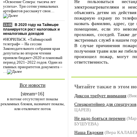
Не пользоваться нестанд
«Освоение Севера: тысяча лет
электронагревателями и не
успеха». Три сотни уникальных
артефактов расскажут свои…
объяснять детям их действия
пожарную охрану по телефо
назвать фамилию, адрес, где
В 2020 году на Таймыре
13:05
помещение, если это невоз
планируется рост налоговых и
неналоговых доходов
прохожих, соседей. Также д
экстренных служб в нашем гор
#НОРИЛЬСК. «Таймырский
телеграф» – На сессии
В случае причинения пожар
Законодательного собрания края
получения травм или же гибели
депутаты во втором чтении
произошел пожар, могут по
приняли бюджет-2020 и плановый
ответственность.
период 2021–2022 годов. Один из
главных приоритетов документа –
…
Все новости
Читайте также в этом но
[stream=16]
Диксон требует внимания
(Вик
в потоке отсутствуют показы
рекламных блоков, назначьте показы,
Спецконтейнер для спецгрузов
или отключите поток
ЦАРЕВ)
Не надо бояться перемен
(Мар
БУШУЕВА)
Наша Евдокия
(Вера КАЛАБЕ