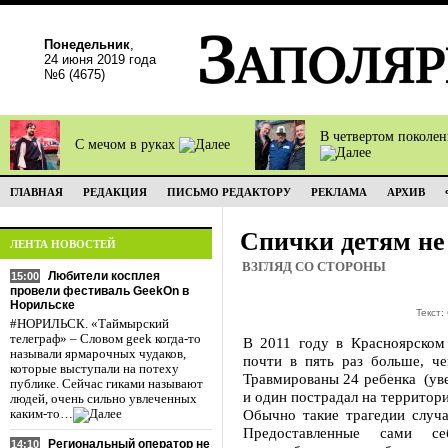
Понедельник
,
24 июня 2019 года
№6 (4675)
В четвертом поколе
С мечом в руках
ГЛАВНАЯ
РЕДАКЦИЯ
ПИСЬМО РЕДАКТОРУ
РЕКЛАМА
АРХИВ
Спички детям не
ЛЕНТА НОВОСТЕЙ
ВЗГЛЯД СО СТОРОНЫ
Любители косплея
15:00
провели фестиваль GeekOn в
Норильске
Текст:
#НОРИЛЬСК. «Таймырский
телеграф» – Словом geek когда-то
В 2011 году в Красноярском
называли ярмарочных чудаков,
почти в пять раз больше, ч
которые выступали на потеху
Травмированы 24 ребенка (уве
публике. Сейчас гиками называют
и один пострадал на территор
людей, очень сильно увлеченных
Обычно такие трагедии случа
каким-то…
Предоставленные сами се
Региональный оператор не
14:10