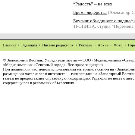
“Радость” – на всех
Бремя лидерства
(Александр
Боулинг объединяет с подше
ТРОПИНА, студия “Перемена”
Главная
•
Редакция
•
Письмо редактору
•
Реклама
•
Архив
•
Фото
•
Гор
©
Заполярный Вестник
. Учредитель газеты — ООО «Медиакомпания «Северн
«Медиакомпания «Северный город». Все права защищены.
При полном или частичном использовании материалов ссылка на «Заполярны
размещении материалов в интернете — гиперссылка на «Заполярный Вестник
газеты не предоставляет справочную информацию. Редакция не несет ответ
содержащуюся в рекламных объявлениях.