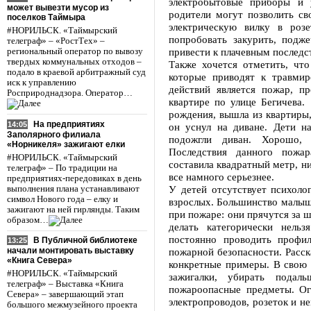
электробытовые приборы и 
может вывезти мусор из
родители могут позволить сво
поселков Таймыра
электрическую вилку в роз
#НОРИЛЬСК. «Таймырский
попробовать закурить, подже
телеграф» – «РостТех» –
привести к плачевным послед
региональный оператор по вывозу
твердых коммунальных отходов –
Также хочется отметить, чт
подало в краевой арбитражный суд
которые приводят к травми
иск к управлению
действий является пожар, 
Росприроднадзора. Оператор…
квартире по улице Бегичева.
рождения, вышла из квартиры,
На предприятиях
14:05
он уснул на диване. Дети н
Заполярного филиала
подожгли диван. Хорошо,
«Норникеля» зажигают елки
Последствия данного пожар
#НОРИЛЬСК. «Таймырский
составила квадратный метр, ни
телеграф» – По традиции на
все намного серьезнее.
предприятиях-передовиках в день
У детей отсутствует психолог
выполнения плана устанавливают
символ Нового года – елку и
взрослых. Большинство малыше
зажигают на ней гирлянды. Таким
при пожаре: они прячутся за ш
образом…
делать категорически нель
постоянно проводить профи
В Публичной библиотеке
13:25
пожарной безопасности. Расск
начали монтировать выставку
«Книга Севера»
конкретные примеры. В свою 
#НОРИЛЬСК. «Таймырский
зажигалки, убирать подал
телеграф» – Выставка «Книга
пожароопасные предметы. Ог
Севера» – завершающий этап
электропроводов, розеток и н
большого межмузейного проекта