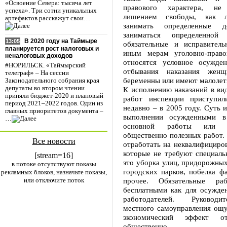
«Освоение Севера: тысяча лет
правового характера, не
успеха». Три сотни уникальных
лишением свободы, как л
артефактов расскажут свои…
занимать определенные д
заниматься определенной д
В 2020 году на Таймыре
13:05
обязательные и исправител
планируется рост налоговых и
иным мерам уголовно-право
неналоговых доходов
относятся условное осужде
#НОРИЛЬСК. «Таймырский
отбывания наказания женщ
телеграф» – На сессии
беременны или имеют малолет
Законодательного собрания края
депутаты во втором чтении
К исполнению наказаний в ви
приняли бюджет-2020 и плановый
работ инспекции приступил
период 2021–2022 годов. Один из
недавно – в 2005 году. Суть и
главных приоритетов документа –
выполнении осужденными в
…
основной работы или 
общественно полезных работ.
Все новости
отработать на неквалифициро
которые не требуют специаль
[stream=16]
это уборка улиц, придорожных
в потоке отсутствуют показы
городских парков, побелка ф
рекламных блоков, назначьте показы,
или отключите поток
прочее. Обязательные ра
бесплатными как для осужден
работодателей. Руководи
местного самоуправления ощу
экономический эффект от
общественно п