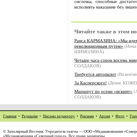
системы, способные достато
исполнять наказание без лише
Читайте также в этом но
Раиса КАРМАЗИНА: «Мы иде
революционным путем»
(Инна
ШИМОЛИНА)
Четыре часа сорок восемь мин
СОЛДАКОВ)
Требуется автопилот
(Валенти
За Касперского!
(Денис КОЖ
Маршрут по осени «искрит»
(
СОЛДАКОВ)
Главная
•
Редакция
•
Письмо редактору
•
Реклама
•
Архив
•
Фото
•
Гор
©
Заполярный Вестник
. Учредитель газеты — ООО «Медиакомпания «Северн
«Медиакомпания «Северный город». Все права защищены.