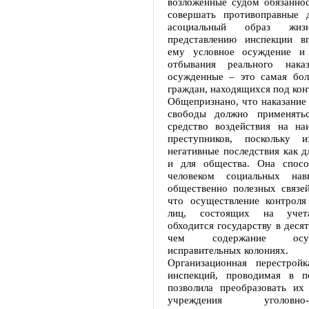
возложенные судом обязаннос
совершать противоправные 
асоциальный образ жи
представлению инспекции в
ему условное осуждение и 
отбывания реального наказ
осужденные – это самая бол
граждан, находящихся под ко
Общепризнано, что наказание
свободы должно применятьс
средство воздействия на на
преступников, поскольку и
негативные последствия как дл
и для общества. Она спосо
человеком социальных на
общественно полезных связей
что осуществление контроля
лиц, состоящих на учета
обходится государству в десят
чем содержание ос
исправительных колониях.
Организационная перестройк
инспекций, проводимая в п
позволила преобразовать их
учреждения уголовно-ис