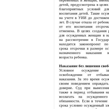
беременных и женщин, имею
детей, предусмотрена в целях
благоприятных условий д
воспитания детей. Такие осу
на учете в УИИ до достижен
лет. В случае отказа от ребен
от его воспитания отсроч
отменена. В целях создания 
для осужденных женщин в н
на рассмотрении в Государ
находится законопроект по
срока отсрочки в размере ос
назначенного наказания 
возраста ребенка.
Наказание без лишения сво
Условное осуждение за
освобождении от отбыван
наказания. За это время осу
своим поведением оправдать
доверие. Суд при вынесени
также в период отбывания на
возлагать на осужденного
обязанности. Если в течение
срока условно осужденный зл