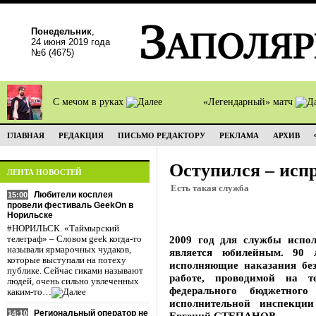
Понедельник
,
24 июня 2019 года
№6 (4675)
С мечом в руках
«Легендарный» матч
ГЛАВНАЯ
РЕДАКЦИЯ
ПИСЬМО РЕДАКТОРУ
РЕКЛАМА
АРХИВ
Оступился – исп
ЛЕНТА НОВОСТЕЙ
Есть такая служба
Любители косплея
15:00
провели фестиваль GeekOn в
Норильске
#НОРИЛЬСК. «Таймырский
2009 год для службы испо
телеграф» – Словом geek когда-то
называли ярмарочных чудаков,
является юбилейным. 90 
которые выступали на потеху
исполняющие наказания без
публике. Сейчас гиками называют
работе, проводимой на т
людей, очень сильно увлеченных
федерального бюджетного
каким-то…
исполнительной инспекци
Региональный оператор не
14:10
Евгений СТЕПАНОВ.