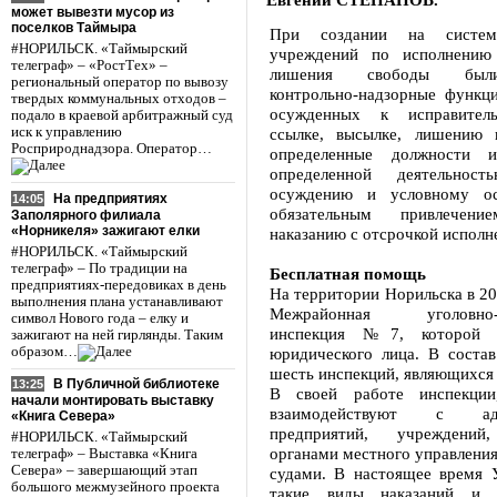
может вывезти мусор из
поселков Таймыра
При создании на систе
#НОРИЛЬСК. «Таймырский
учреждений по исполнению 
телеграф» – «РостТех» –
лишения свободы был
региональный оператор по вывозу
контрольно-надзорные функц
твердых коммунальных отходов –
осужденных к исправител
подало в краевой арбитражный суд
иск к управлению
ссылке, высылке, лишению 
Росприроднадзора. Оператор…
определенные должности и
определенной деятельност
осуждению и условному о
На предприятиях
14:05
обязательным привлечен
Заполярного филиала
«Норникеля» зажигают елки
наказанию с отсрочкой исполн
#НОРИЛЬСК. «Таймырский
телеграф» – По традиции на
Бесплатная помощь
предприятиях-передовиках в день
На территории Норильска в 20
выполнения плана устанавливают
Межрайонная уголовно-ис
символ Нового года – елку и
инспекция №7, которой п
зажигают на ней гирлянды. Таким
образом…
юридического лица. В состав
шесть инспекций, являющихся
В Публичной библиотеке
13:25
В своей работе инспекци
начали монтировать выставку
взаимодействуют с адм
«Книга Севера»
предприятий, учреждений,
#НОРИЛЬСК. «Таймырский
органами местного управления
телеграф» – Выставка «Книга
Севера» – завершающий этап
судами. В настоящее время
большого межмузейного проекта
такие виды наказаний и 