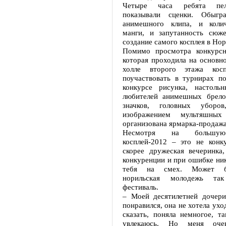
Четыре часа ребята пели
показывали сценки. Обыгр
анимешного клипа, и колич
манги, и запутанность сюж
создание самого косплея в Нор
Помимо просмотра конкурсн
которая проходила на основн
холле второго этажа косп
поучаствовать в турнирах по
конкурсе рисунка, настоль
любителей анимешных брелок
значков, головных уборо
изображением мультяшных
организована ярмарка-продажа
Несмотря на большую
косплей-2012 – это не конку
скорее дружеская вечеринка,
конкуренции и при ошибке ни
тебя на смех. Может б
норильская молодежь та
фестиваль.
– Моей десятилетней дочери
понравился, она не хотела уход
сказать, поняла немногое, т
увлекаюсь. Но меня очен