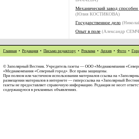
Механический завод способен
(Юлия КОСТИКОВА)
Государственное дело
(Никол
Опыт в поле
(Александр СЕМ
Главная
•
Редакция
•
Письмо редактору
•
Реклама
•
Архив
•
Фото
•
Гор
©
Заполярный Вестник
. Учредитель газеты — ООО «Медиакомпания «Северн
«Медиакомпания «Северный город». Все права защищены.
При полном или частичном использовании материалов ссылка на «Заполярны
размещении материалов в интернете — гиперссылка на «Заполярный Вестник
газеты не предоставляет справочную информацию. Редакция не несет ответ
содержащуюся в рекламных объявлениях.