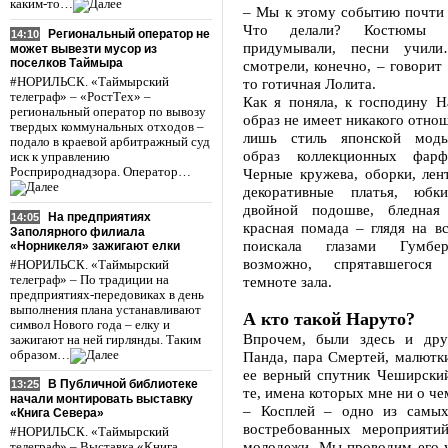
каким-то…
– Мы к этому событию почти 
Что делали? Костюмы ш
Региональный оператор не
14:10
придумывали, песни уч
может вывезти мусор из
поселков Таймыра
смотрели, конечно, – говорит
#НОРИЛЬСК. «Таймырский
то готичная Лолита.
телеграф» – «РостТех» –
Как я поняла, к господину Н
региональный оператор по вывозу
образ не имеет никакого отнош
твердых коммунальных отходов –
лишь стиль японской мод
подало в краевой арбитражный суд
образ коллекционных фарф
иск к управлению
Росприроднадзора. Оператор…
Черные кружева, оборки, лен
декоративные платья, юбк
двойной подошве, бледная
На предприятиях
14:05
красная помада – глядя на вс
Заполярного филиала
поискала глазами Гумбер
«Норникеля» зажигают елки
возможно, спрятавшегося
#НОРИЛЬСК. «Таймырский
телеграф» – По традиции на
темноте зала.
предприятиях-передовиках в день
выполнения плана устанавливают
А кто такой Наруто?
символ Нового года – елку и
Впрочем, были здесь и дру
зажигают на ней гирлянды. Таким
образом…
Панда, пара Смертей, малютк
ее верный спутник Чеширский
В Публичной библиотеке
13:25
те, имена которых мне ни о че
начали монтировать выставку
– Косплей – одно из самых
«Книга Севера»
востребованных мероприяти
#НОРИЛЬСК. «Таймырский
молодежи. Мы проводим его у
телеграф» – Выставка «Книга