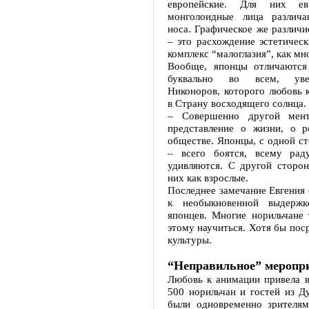
европейские. Для них ев
монголоидные лица различа
носа. Графическое же различие
– это расхождение эстетическ
комплекс “малоглазия”, как мн
Вообще, японцы отличаются
буквально во всем, уве
Никоноров, которого любовь 
в Страну восходящего солнца.
– Совершенно другой мента
представление о жизни, о р
обществе. Японцы, с одной ст
– всего боятся, всему рад
удивляются. С другой сторон
них как взрослые.
Последнее замечание Евгения 
к необыкновенной выдерж
японцев. Многие норильчане 
этому научиться. Хотя бы пос
культуры.
“Неправильное” меропр
Любовь к анимации привела в
500 норильчан и гостей из Д
были одновременно зрителям