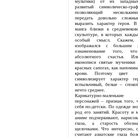
мультики) от их западны
развитый символическо-гра
позволяющий нескольки
передать довольно сложн
выразить характер героя. 
манга близки к средневеко
скульптуре, в которых кажды
особый смысл. Скажем,
изображался с большим
ознаменование того, ч
абсолютного счастья. И
иконописи святые мученики 
красных сапогах, как напомин
крови. Поэтому цвет 
символизирует характер г
вспыльчивый, белые – споко
нечто среднее.
Карикатурно-маленькие
персонажей – признак того, 
себя по-детски. По одежде м
род его занятий. Красоту и 
аниме подчеркивают, нарисов
глаза, а старость обозна
щелочками. Что интересно, 
считают азиатские глаза бол