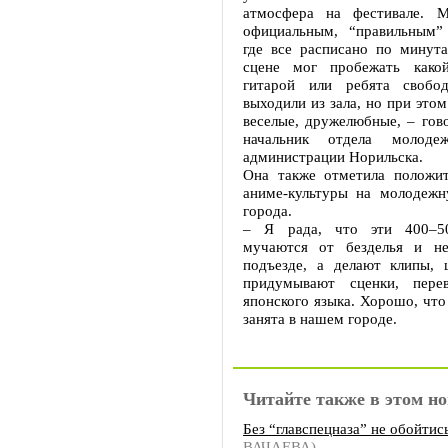
атмосфера на фестивале. 
официальным, “правильным”
где все расписано по минута
сцене мог пробежать какой
гитарой или ребята свобо
выходили из зала, но при этом
веселые, дружелюбные, – гов
начальник отдела молоде
администрации Норильска.
Она также отметила положит
аниме-культуры на молодежн
города.
– Я рада, что эти 400–5
мучаются от безделья и н
подъезде, а делают клипы,
придумывают сценки, пере
японского языка. Хорошо, что
занята в нашем городе.
Читайте также в этом но
Без “главспецназа” не обойтис
ВАЧАЕВА)