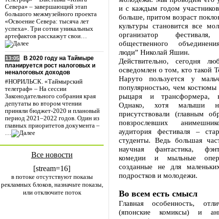
Севера» – завершающий этап
и с каждым годом участников
большого межмузейного проекта
больше, притом возраст покло
«Освоение Севера: тысяча лет
культуры становится все мол
успеха». Три сотни уникальных
организатор фестиваля, 
артефактов расскажут свои…
общественного объединен
люди” Николай Яшин.
В 2020 году на Таймыре
13:05
Действительно, сегодня лю
планируется рост налоговых и
осведомлен о том, кто такой Т
неналоговых доходов
Наруто пользуется у маль
#НОРИЛЬСК. «Таймырский
популярностью, чем костюмы 
телеграф» – На сессии
рыцаря и трансформера, в
Законодательного собрания края
депутаты во втором чтении
Однако, хотя малыши н
приняли бюджет-2020 и плановый
присутствовали (главным об
период 2021–2022 годов. Один из
повзрослевших анимешник
главных приоритетов документа –
аудитория фестиваля – ста
…
студенты. Ведь большая час
научная фантастика, фэнт
Все новости
комедии и мыльные оперы
созданные не для маленьки
[stream=16]
подростков и молодежи.
в потоке отсутствуют показы
рекламных блоков, назначьте показы,
или отключите поток
Во всем есть смысл
Главная особенность, отл
(японские комиксы) и ан