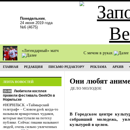
Понедельник
,
24 июня 2019 года
№6 (4675)
«Легендарный» матч
С мечом в руках
ГЛАВНАЯ
РЕДАКЦИЯ
ПИСЬМО РЕДАКТОРУ
РЕКЛАМА
АРХИВ
Они любят аним
ЛЕНТА НОВОСТЕЙ
ДЕЛО МОЛОДОЕ
Любители косплея
15:00
провели фестиваль GeekOn в
Норильске
#НОРИЛЬСК. «Таймырский
телеграф» – Словом geek когда-то
В Городском центре культу
называли ярмарочных чудаков,
которые выступали на потеху
собравший молодежь, ув
публике. Сейчас гиками называют
культурой в целом.
людей, очень сильно увлеченных