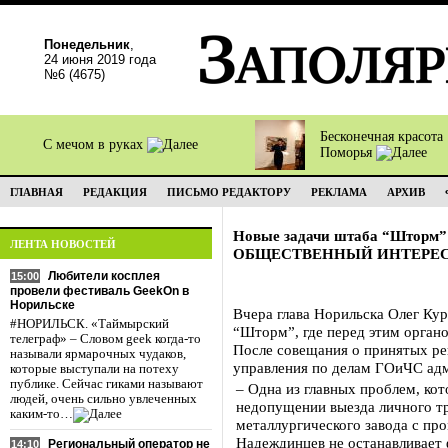
Понедельник
,
24 июня 2019 года
№6 (4675)
Бесконечная красота
С мечом в руках
Поморья
ГЛАВНАЯ
РЕДАКЦИЯ
ПИСЬМО РЕДАКТОРУ
РЕКЛАМА
АРХИВ
Новые задачи штаба “Шторм”
ЛЕНТА НОВОСТЕЙ
ОБЩЕСТВЕННЫЙ ИНТЕРЕ
Любители косплея
15:00
провели фестиваль GeekOn в
Норильске
Вчера глава Норильска Олег Кур
#НОРИЛЬСК. «Таймырский
“Шторм”, где перед этим орган
телеграф» – Словом geek когда-то
После совещания о принятых ре
называли ярмарочных чудаков,
управления по делам ГОиЧС ад
которые выступали на потеху
публике. Сейчас гиками называют
– Одна из главных проблем, кот
людей, очень сильно увлеченных
недопущении выезда личного т
каким-то…
металлургического завода с пр
Надеждинцев не останавливает ф
Региональный оператор не
14:10