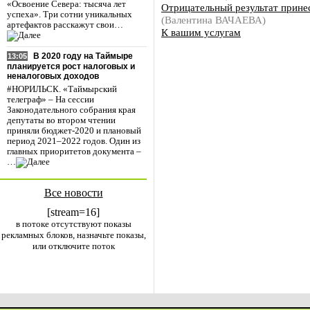
«Освоение Севера: тысяча лет
Отрицательный результат прине
успеха». Три сотни уникальных
(Валентина ВАЧАЕВА)
артефактов расскажут свои…
К вашим услугам
В 2020 году на Таймыре
13:05
планируется рост налоговых и
неналоговых доходов
#НОРИЛЬСК. «Таймырский
телеграф» – На сессии
Законодательного собрания края
депутаты во втором чтении
приняли бюджет-2020 и плановый
период 2021–2022 годов. Один из
главных приоритетов документа –
…
Все новости
[stream=16]
в потоке отсутствуют показы
рекламных блоков, назначьте показы,
или отключите поток