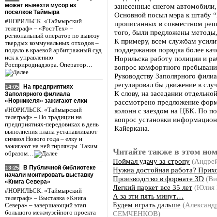
может вывезти мусор из
занесенные снегом автомобили,
поселков Таймыра
Основной посыл мэра к штабу 
#НОРИЛЬСК. «Таймырский
прописанных в совместном реше
телеграф» – «РостТех» –
того, были предложены методы,
региональный оператор по вывозу
К примеру, всем службам усили
твердых коммунальных отходов –
поддержания порядка более кач
подало в краевой арбитражный суд
иск к управлению
Норильска работу полиции и р
Росприроднадзора. Оператор…
вопрос комфортного пребывани
Руководству Заполярного филиа
регулировал бы движение в слу
На предприятиях
14:05
К слову, на заседании отдельн
Заполярного филиала
«Норникеля» зажигают елки
рассмотрено предложение фор
#НОРИЛЬСК. «Таймырский
колонн с заездом на ЦБК. По 
телеграф» – По традиции на
вопрос установки информационн
предприятиях-передовиках в день
Кайеркана.
выполнения плана устанавливают
символ Нового года – елку и
зажигают на ней гирлянды. Таким
Читайте также в этом ном
образом…
Поймал удачу за стропу
(Андре
В Публичной библиотеке
13:25
Нужна достойная работа? Прихо
начали монтировать выставку
Производство в формате 3D
(Ви
«Книга Севера»
Легкий паркет все 35 лет
(Юлия
#НОРИЛЬСК. «Таймырский
А за эти пять минут…
телеграф» – Выставка «Книга
Будем играть дальше
(Александ
Севера» – завершающий этап
СЕМЧЕНКОВ)
большого межмузейного проекта