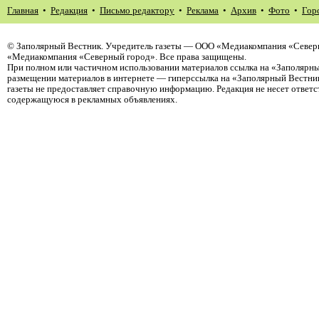
Главная
•
Редакция
•
Письмо редактору
•
Реклама
•
Архив
•
Фото
•
Гор
©
Заполярный Вестник
. Учредитель газеты — ООО «Медиакомпания «Северн
«Медиакомпания «Северный город». Все права защищены.
При полном или частичном использовании материалов ссылка на «Заполярны
размещении материалов в интернете — гиперссылка на «Заполярный Вестник
газеты не предоставляет справочную информацию. Редакция не несет ответ
содержащуюся в рекламных объявлениях.