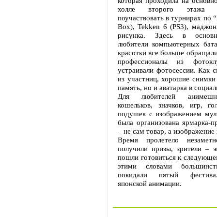
которая проходила на основн
холле второго этажа
поучаствовать в турнирах по “
Box), Tekken 6 (PS3), маджон
рисунка. Здесь в основн
любители компьютерных бата
красотки все больше обращали 
профессионалы из фотокл
устраивали фотосессии. Как с
из участниц, хорошие снимки 
память, но и аватарка в социал
Для любителей анимешн
кошельков, значков, игр, го
подушек с изображением мул
была организована ярмарка-п
– не сам товар, а изображение 
Время пролетело незаметн
получили призы, зрители – э
пошли готовиться к следующе
этими словами большинст
покидали пятый фестива
японской анимации.