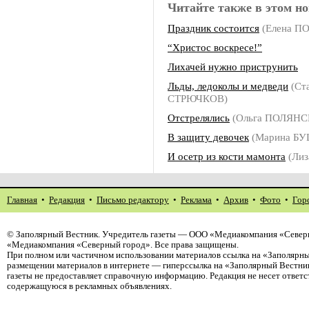
Читайте также в этом но
Праздник состоится
(Елена П
“Христос воскресе!”
Лихачей нужно приструнить
Льды, ледоколы и медведи
(Ст
СТРЮЧКОВ)
Отстрелялись
(Ольга ПОЛЯНС
В защиту девочек
(Марина Б
И осетр из кости мамонта
(Лиз
Главная
•
Редакция
•
Письмо редактору
•
Реклама
•
Архив
•
Фото
•
Гор
©
Заполярный Вестник
. Учредитель газеты — ООО «Медиакомпания «Северн
«Медиакомпания «Северный город». Все права защищены.
При полном или частичном использовании материалов ссылка на «Заполярны
размещении материалов в интернете — гиперссылка на «Заполярный Вестник
газеты не предоставляет справочную информацию. Редакция не несет ответ
содержащуюся в рекламных объявлениях.