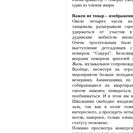
один из членов жюри.
Важен не товар – изображени
Около четырех часов на
танцевали, разыгрывали сце
удержаться от участия в
дудинские любители японс
Очень трогательным было 
выступление детсадовцев с
номером “Сакура”. Белоли
веерами покорили зрителей в
Жаль, музыкальное сопровожд
Вообще, несмотря на огро
мероприятие больше походил
вечеринку. Анимешники, по
собирающиеся на квартира
смогли наконец повидаться
пообниматься. И в этом им н
Школьники свободно входили
зала, так как в холле тож
интересного, а просидеть четы
могли, наверное, только чле
статусу положено.
Помимо просмотра конкурсн