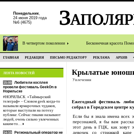
Понедельник
,
24 июня 2019 года
№6 (4675)
В четвертом поколении
Бесконечная красота Пом
ГЛАВНАЯ
РЕДАКЦИЯ
ПИСЬМО РЕДАКТОРУ
РЕКЛАМА
АРХИВ
Крылатые юнош
ЛЕНТА НОВОСТЕЙ
Увлечения
Любители косплея
15:00
провели фестиваль GeekOn в
Норильске
#НОРИЛЬСК. «Таймырский
Ежегодный фестиваль люби
телеграф» – Словом geek когда-то
называли ярмарочных чудаков,
собрал в Городском центре к
которые выступали на потеху
публике. Сейчас гиками называют
Если бы я знала имена всех 
людей, очень сильно увлеченных
персонажей, я бы вам расска
каким-то…
этот день в ГЦК, как зовут 
девочек со стрижкой каре
Региональный оператор не
14:10