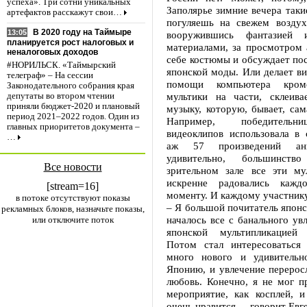
успеха». Три сотни уникальных
Заполярье зимние вечера такие
артефактов расскажут свои…
погуляешь на свежем воздух
В 2020 году на Таймыре
13:05
вооружившись фантазией 
планируется рост налоговых и
материалами, за просмотром 
неналоговых доходов
себе костюмы и обсуждает по
#НОРИЛЬСК. «Таймырский
японской моды. Или делает в
телеграф» – На сессии
помощи компьютера кромс
Законодательного собрания края
мультики на части, склеивае
депутаты во втором чтении
приняли бюджет-2020 и плановый
музыку, которую, бывает, сам
период 2021–2022 годов. Один из
Например, победительн
главных приоритетов документа –
видеоклипов использовала в 
…
аж 57 произведений а
удивительно, большинст
Все новости
зрительном зале все эти му
искренне радовались кажд
[stream=16]
моменту. И каждому участнику
в потоке отсутствуют показы
– Я большой почитатель японс
рекламных блоков, назначьте показы,
началось все с банального ув
или отключите поток
японской мультипликацией
Потом стал интересоваться 
много нового и удивительн
Японию, и увлечение перерос
любовь. Конечно, я не мог п
мероприятие, как косплей, и
очень нравится, – говорит Евг