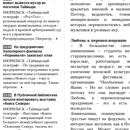
может вывезти мусор из
непонятно как крепящихс
поселков Таймыра
крылатых юношей и мальчик
#НОРИЛЬСК. «Таймырский
Поттер, ведьмочек, томн
телеграф» – «РостТех» –
женщин-кошек и невиданн
региональный оператор по вывозу
которых перевоплотились люб
твердых коммунальных отходов –
мультиков и ролевых игр.
подало в краевой арбитражный суд
иск к управлению
Росприроднадзора. Оператор…
Любовь к перевоплощению
– В большинстве своем
На предприятиях
14:05
анимешники – студенты ме
Заполярного филиала
«Норникеля» зажигают елки
старшеклассники, но есть
взрослые, работающие лю
#НОРИЛЬСК. «Таймырский
телеграф» – По традиции на
несмотря на возраст, не см
предприятиях-передовиках в день
увлечение японской культур
выполнения плана устанавливают
инициатор фестиваля, 
символ Нового года – елку и
организации “Необычные 
зажигают на ней гирлянды. Таким
Яшин. – Но их сложно разгл
образом…
потому что они выглядят к
В Публичной библиотеке
13:25
Любовь к перевоплоще
начали монтировать выставку
праздникам – это и есть 
«Книга Севера»
молодости.
#НОРИЛЬСК. «Таймырский
Анимешники, покинувшие 
телеграф» – Выставка «Книга
Севера» – завершающий этап
грустью пишут на форумах, ч
большого межмузейного проекта
интересных косплеев, как в Но
«Освоение Севера: тысяча лет
России нет. Может, потому