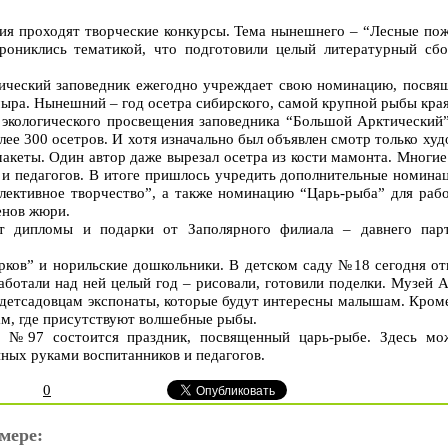
ия проходят творческие конкурсы. Тема нынешнего – “Лесные пож
прониклись тематикой, что подготовили целый литературный сб
ический заповедник ежегодно учреждает свою номинацию, посвя
ра. Нынешний – год осетра сибирского, самой крупной рыбы края,
а экологического просвещения заповедника “Большой Арктический
лее 300 осетров. И хотя изначально был объявлен смотр только ху
макеты. Один автор даже вырезал осетра из кости мамонта. Многие
 и педагогов. В итоге пришлось учредить дополнительные номина
ллективное творчество”, а также номинацию “Царь-рыба” для ра
енов жюри.
ат дипломы и подарки от Заполярного филиала – давнего пар
ков” и норильские дошкольники. В детском саду №18 сегодня от
работали над ней целый год – рисовали, готовили поделки. Музей 
детсадовцам экспонаты, которые будут интересны малышам. Кроме
ам, где присутствуют волшебные рыбы.
у №97 состоится праздник, посвященный царь-рыбе. Здесь мо
ных руками воспитанников и педагогов.
0
мере: