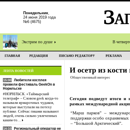
Понедельник
,
24 июня 2019 года
№6 (4675)
Экстрим по душе
В четвер
ГЛАВНАЯ
РЕДАКЦИЯ
ПИСЬМО РЕДАКТОРУ
РЕКЛАМА
И осетр из кости
ЛЕНТА НОВОСТЕЙ
Общественный интерес
Любители косплея
15:00
провели фестиваль GeekOn в
Норильске
#НОРИЛЬСК. «Таймырский
Сегодня подведут итоги и 
телеграф» – Словом geek когда-то
называли ярмарочных чудаков,
рамках международной акци
которые выступали на потеху
публике. Сейчас гиками называют
“Марш парков” – международ
людей, очень сильно увлеченных
поддержки особо охраняемых 
каким-то…
– “Большой Арктический”.
Региональный оператор не
14:10