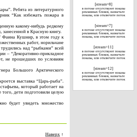
[stream=8]
ары”. Ребята из литературного
в потоке отсутствуют показы
рекламных блоков, назначьте
орник “Как избежать пожара в
показы, или отключите поток
щенную какому-нибудь редкому
[stream=7]
в потоке отсутствуют показы
 занесенной в Красную книгу.
рекламных блоков, назначьте
” Фаина Кушнир, в этом году к
показы, или отключите поток
дожественных работ, норильчане
[stream=11]
 трудились над “рыбками” всей
в потоке отсутствуют показы
ции – “Декоративно-прикладное
рекламных блоков, назначьте
бот, не прошедших по условиям
показы, или отключите поток
[stream=12]
тнера Большого Арктического
в потоке отсутствуют показы
рекламных блоков, назначьте
показы, или отключите поток
кроется выставка “Царь-рыба”.
Астафьева, который работает на
 того, дети подготовили целую
жно будет увидеть множество
Наверх
↑