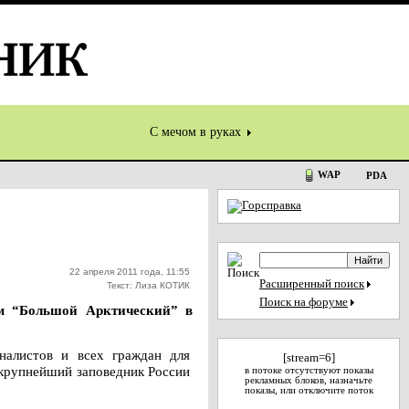
С мечом в руках
WAP
PDA
22 апреля 2011 года, 11:55
Расширенный поиск
Текст: Лиза КОТИК
Поиск на форуме
ом “Большой Арктический” в
налистов и всех граждан для
[stream=6]
 крупнейший заповедник России
в потоке отсутствуют показы
рекламных блоков, назначьте
показы, или отключите поток