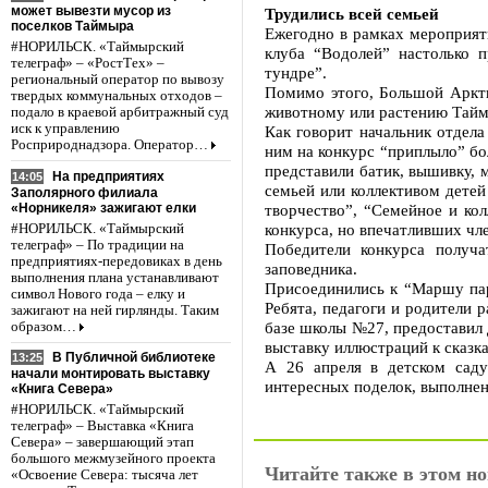
может вывезти мусор из
Трудились всей семьей
поселков Таймыра
Ежегодно в рамках мероприят
#НОРИЛЬСК. «Таймырский
клуба “Водолей” настолько 
телеграф» – «РостТех» –
тундре”.
региональный оператор по вывозу
Помимо этого, Большой Аркт
твердых коммунальных отходов –
животному или растению Таймы
подало в краевой арбитражный суд
иск к управлению
Как говорит начальник отдел
Росприроднадзора. Оператор…
ним на конкурс “приплыло” бо
представили батик, вышивку, 
На предприятиях
14:05
семьей или коллективом детей
Заполярного филиала
«Норникеля» зажигают елки
творчество”, “Семейное и ко
конкурса, но впечатливших чл
#НОРИЛЬСК. «Таймырский
телеграф» – По традиции на
Победители конкурса получ
предприятиях-передовиках в день
заповедника.
выполнения плана устанавливают
Присоединились к “Маршу пар
символ Нового года – елку и
Ребята, педагоги и родители 
зажигают на ней гирлянды. Таким
базе школы №27, предоставил 
образом…
выставку иллюстраций к сказк
В Публичной библиотеке
13:25
А 26 апреля в детском сад
начали монтировать выставку
интересных поделок, выполнен
«Книга Севера»
#НОРИЛЬСК. «Таймырский
телеграф» – Выставка «Книга
Севера» – завершающий этап
большого межмузейного проекта
Читайте также в этом но
«Освоение Севера: тысяча лет