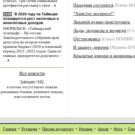
успеха». Три сотни уникальных
Праздник состоится
(Елена П
артефактов расскажут свои…
“Христос воскресе!”
В 2020 году на Таймыре
13:05
планируется рост налоговых и
Лихачей нужно приструнить
неналоговых доходов
#НОРИЛЬСК. «Таймырский
Льды, ледоколы и медведи
(Ст
телеграф» – На сессии
Законодательного собрания края
Отстрелялись
(Ольга ПОЛЯНС
депутаты во втором чтении
В защиту девочек
(Марина Б
приняли бюджет-2020 и плановый
период 2021–2022 годов. Один из
Крылатые юноши и женщины-
главных приоритетов документа –
…
Все новости
[stream=16]
в потоке отсутствуют показы
рекламных блоков, назначьте показы,
или отключите поток
Главная
•
Редакция
•
Письмо редактору
•
Реклама
•
Архив
•
Фото
•
Гор