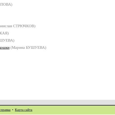
ОПОВА)
анислав СТРЮЧКОВ)
КАЯ)
УШУЕВА)
кошки
(Марина БУШУЕВА)
справка
•
Карта сайта