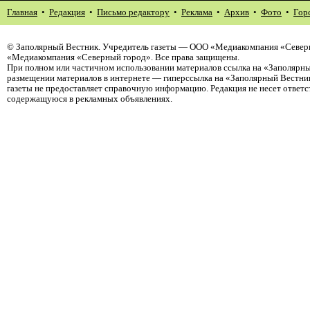
Главная
•
Редакция
•
Письмо редактору
•
Реклама
•
Архив
•
Фото
•
Гор
©
Заполярный Вестник
. Учредитель газеты — ООО «Медиакомпания «Северн
«Медиакомпания «Северный город». Все права защищены.
При полном или частичном использовании материалов ссылка на «Заполярны
размещении материалов в интернете — гиперссылка на «Заполярный Вестник
газеты не предоставляет справочную информацию. Редакция не несет ответ
содержащуюся в рекламных объявлениях.