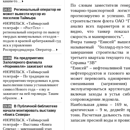
каким-то…
По словам заместителя гене
Региональный оператор не
14:10
товарно-транспортной логи
может вывезти мусор из
прогнозируемо и успешно. П
поселков Таймыра
строительством флота ОАО “Г
#НОРИЛЬСК. «Таймырский
анализ всех параметров и и
телеграф» – «РостТех» –
видно, что танкер показал
региональный оператор по вывозу
скорость и маневренность”.
твердых коммунальных отходов –
подало в краевой арбитражный суд
Вчера танкер “Енисей” вышел 
иск к управлению
называемый "боллард-пул-т
Росприроднадзора. Оператор…
завершения строительства 
третьего квартала текущего го
На предприятиях
14:05
Справка “ЗВ”
Заполярного филиала
«Норникеля» зажигают елки
“Енисей” – нефтеналивной тан
#НОРИЛЬСК. «Таймырский
нефтепродуктов и газового ко
телеграф» – По традиции на
может перевозить одновремен
предприятиях-передовиках в день
смешивания (загрязнен
выполнения плана устанавливают
эксплуатироваться круглогод
символ Нового года – елку и
включая заходы в устья сиб
зажигают на ней гирлянды. Таким
образом…
сопровождении ледокола.
Наибольшая длина – 169 м, 
В Публичной библиотеке
13:25
арктическая – 9 м, дедвейт п
начали монтировать выставку
тонн. Расчетная дальность пл
«Книга Севера»
запасам пресной воды и провиз
#НОРИЛЬСК. «Таймырский
телеграф» – Выставка «Книга
Севера» – завершающий этап