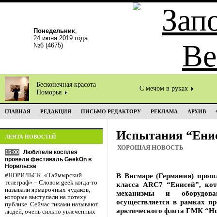
Понедельник
,
24 июня 2019 года
№6 (4675)
Бесконечная красота
С мечом в руках
Поморья
ГЛАВНАЯ
РЕДАКЦИЯ
ПИСЬМО РЕДАКТОРУ
РЕКЛАМА
АРХИВ
Испытания “Енис
ЛЕНТА НОВОСТЕЙ
ХОРОШАЯ НОВОСТЬ
Любители косплея
15:00
провели фестиваль GeekOn в
Норильске
В Висмаре (Германия) прош
#НОРИЛЬСК. «Таймырский
телеграф» – Словом geek когда-то
класса ARC7 “Енисей”, кот
называли ярмарочных чудаков,
механизмы и оборудова
которые выступали на потеху
осуществляется в рамках пр
публике. Сейчас гиками называют
арктического флота ГМК “Но
людей, очень сильно увлеченных