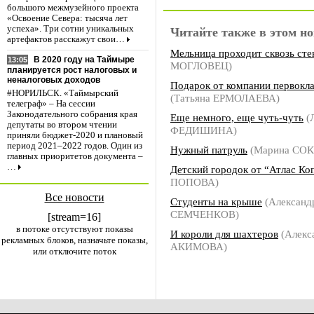
большого межмузейного проекта
«Освоение Севера: тысяча лет
успеха». Три сотни уникальных
Читайте также в этом но
артефактов расскажут свои…
Мельница проходит сквозь сте
В 2020 году на Таймыре
13:05
МОГЛОВЕЦ)
планируется рост налоговых и
неналоговых доходов
Подарок от компании первокл
#НОРИЛЬСК. «Таймырский
(Татьяна ЕРМОЛАЕВА)
телеграф» – На сессии
Законодательного собрания края
Еще немного, еще чуть-чуть
(
депутаты во втором чтении
ФЕДИШИНА)
приняли бюджет-2020 и плановый
период 2021–2022 годов. Один из
Нужный патруль
(Марина СО
главных приоритетов документа –
…
Детский городок от “Атлас Ко
ПОПОВА)
Все новости
Студенты на крыше
(Александ
СЕМЧЕНКОВ)
[stream=16]
в потоке отсутствуют показы
И короли для шахтеров
(Алекс
рекламных блоков, назначьте показы,
АКИМОВА)
или отключите поток