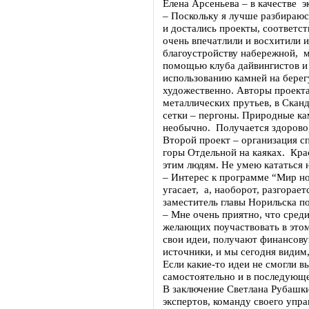
Елена Арсеньева – в качестве 
– Поскольку я лучше разбираюс
и достались проекты, соответс
очень впечатлили и восхитили 
благоустройству набережной, м
помощью клуба дайвингистов и
использованию камней на берег
художественно. Авторы проекта
металлических прутьев, в Скан
сетки – пергоны. Природные ка
необычно. Получается здорово,
Второй проект – организация 
горы Отдельной на каяках. Крас
этим людям. Не умею кататься н
– Интерес к программе “Мир но
угасает, а, наоборот, разгорает
заместитель главы Норильска п
– Мне очень приятно, что сред
желающих поучаствовать в это
свои идеи, получают финансов
источники, и мы сегодня видим,
Если какие-то идеи не смогли в
самостоятельно и в последующе
В заключение Светлана Рубашки
экспертов, команду своего упр