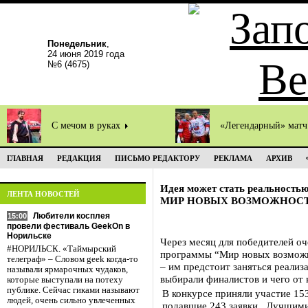
Понедельник
,
24 июня 2019 года
№6 (4675)
С мечом в руках
«Легендарный» мат
ГЛАВНАЯ
РЕДАКЦИЯ
ПИСЬМО РЕДАКТОРУ
РЕКЛАМА
АРХИВ
Идея может стать реальность
ЛЕНТА НОВОСТЕЙ
МИР НОВЫХ ВОЗМОЖНОС
Любители косплея
15:00
провели фестиваль GeekOn в
Норильске
Через месяц для победителей о
#НОРИЛЬСК. «Таймырский
программы “Мир новых возможно
телеграф» – Словом geek когда-то
– им предстоит заняться реализ
называли ярмарочных чудаков,
выбирали финалистов и чего от
которые выступали на потеху
публике. Сейчас гиками называют
В конкурсе приняли участие 15
людей, очень сильно увлеченных
подавшие 243 заявки. Лучшими 