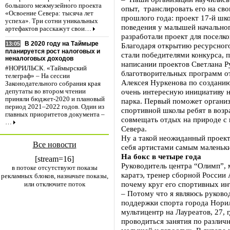
большого межмузейного проекта
опыт, транслировать его на св
«Освоение Севера: тысяча лет
прошлого года: проект 17-й ш
успеха». Три сотни уникальных
поведения у малышей начальног
артефактов расскажут свои…
разработали проект для поселк
В 2020 году на Таймыре
13:05
Благодаря открытию ресурсног
планируется рост налоговых и
стали победителями конкурса, 
неналоговых доходов
написании проектов Светлана Р
#НОРИЛЬСК. «Таймырский
благотворительных программ о
телеграф» – На сессии
Алексея Нуркенова по созданию
Законодательного собрания края
очень интересную инициативу н
депутаты во втором чтении
приняли бюджет-2020 и плановый
парка. Первый поможет организ
период 2021–2022 годов. Один из
спортивной школы ребят в возра
главных приоритетов документа –
совмещать отдых на природе с 
…
Севера.
Ну а такой неожиданный проект,
Все новости
себя артистами самым маленьк
На бокс в четыре года
[stream=16]
Руководитель центра “Олимп”, 
в потоке отсутствуют показы
каратэ, тренер сборной России 
рекламных блоков, назначьте показы,
почему круг его спортивных и
или отключите поток
– Потому что я являюсь руков
поддержки спорта города Норил
мультицентр на Лауреатов, 27, 
проводиться занятия по различ