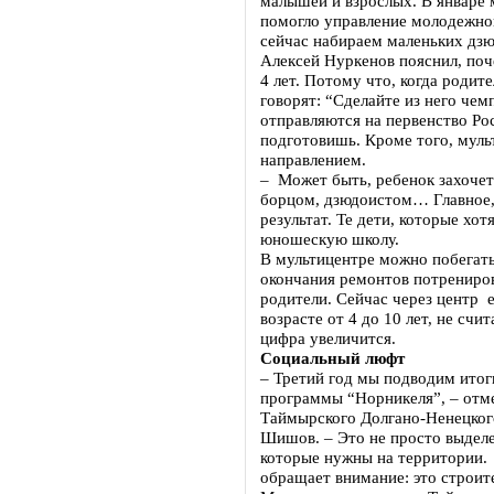
малышей и взрослых. В январе 
помогло управление молодежно
сейчас набираем маленьких дзю
Алексей Нуркенов пояснил, поч
4 лет. Потому что, когда родит
говорят: “Сделайте из него че
отправляются на первенство Рос
подготовишь. Кроме того, муль
направлением.
– Может быть, ребенок захочет
борцом, дзюдоистом… Главное, 
результат. Те дети, которые хот
юношескую школу.
В мультицентре можно побегать,
окончания ремонтов потрениров
родители. Сейчас через центр 
возрасте от 4 до 10 лет, не счи
цифра увеличится.
Социальный люфт
– Третий год мы подводим итог
программы “Норникеля”, – отме
Таймырского Долгано-Ненецког
Шишов. – Это не просто выделе
которые нужны на территории. 
обращает внимание: это строит