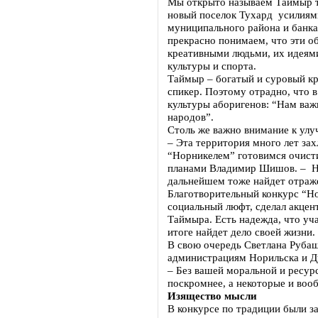
Мы открыто называем Таймыр т
новый поселок Тухард усилиям
муниципального района и банка
прекрасно понимаем, что эти о
креативными людьми, их идеями 
культуры и спорта.
Таймыр – богатый и суровый кр
спикер. Поэтому отрадно, что 
культуры аборигенов: “Нам важ
народов”.
Столь же важно внимание к улу
– Эта территория много лет зах
“Норникелем” готовимся очисти
планами Владимир Шишов. – На
дальнейшем тоже найдет отраж
Благотворительный конкурс “Но
социальный люфт, сделал акцен
Таймыра. Есть надежда, что уч
итоге найдет дело своей жизни.
В свою очередь Светлана Руба
администрациям Норильска и Д
– Без вашей моральной и ресу
поскромнее, а некоторые и воо
Изящество мысли
В конкурсе по традиции были з