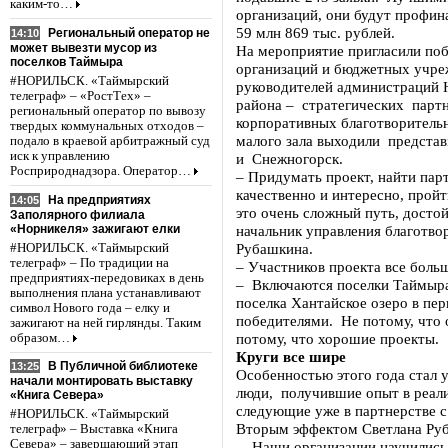
каким-то…
организаций, они будут профи
59 млн 869 тыс. рублей.
Региональный оператор не
14:10
может вывезти мусор из
На мероприятие пригласили поб
поселков Таймыра
организаций и бюджетных учр
#НОРИЛЬСК. «Таймырский
руководителей администраций 
телеграф» – «РостТех» –
района – стратегических партн
региональный оператор по вывозу
корпоративных благотворитель
твердых коммунальных отходов –
малого зала выходили представ
подало в краевой арбитражный суд
иск к управлению
и Снежногорск.
Росприроднадзора. Оператор…
– Придумать проект, найти парт
качественно и интересно, пройт
На предприятиях
14:05
это очень сложный путь, досто
Заполярного филиала
«Норникеля» зажигают елки
начальник управления благотв
Рубашкина.
#НОРИЛЬСК. «Таймырский
телеграф» – По традиции на
– Участников проекта все больш
предприятиях-передовиках в день
– Включаются поселки Таймыра. 
выполнения плана устанавливают
поселка Хантайское озеро в пе
символ Нового года – елку и
победителями. Не потому, что 
зажигают на ней гирлянды. Таким
потому, что хорошие проекты.
образом…
Круги все шире
В Публичной библиотеке
13:25
Особенностью этого года стал 
начали монтировать выставку
люди, получившие опыт в реали
«Книга Севера»
следующие уже в партнерстве с
#НОРИЛЬСК. «Таймырский
Вторым эффектом Светлана Руб
телеграф» – Выставка «Книга
Севера» – завершающий этап
– Наши организации научилис