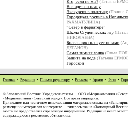
Кто, если не мы?
(Татьяна ЕРМ
Все идет по плану
Экскурсия в политику
(Полина
Городецкая роспись в Норильск
РАХМАТУЛИНА)
“Север в фарватере”
Школа Студенческих игр
(Натал
НИКОЛАЕВА)
Болельщик голосует ногами
(Ан
ДЕГАНОВ)
Самая зимняя гонка
(Ольга ПО
Защита на воде
(Татьяна ЕРМО
Гороскоп
Главная
•
Редакция
•
Письмо редактору
•
Реклама
•
Архив
•
Фото
•
Гор
©
Заполярный Вестник
. Учредитель газеты — ООО «Медиакомпания «Северн
«Медиакомпания «Северный город». Все права защищены.
При полном или частичном использовании материалов ссылка на «Заполярны
размещении материалов в интернете — гиперссылка на «Заполярный Вестник
газеты не предоставляет справочную информацию. Редакция не несет ответ
содержащуюся в рекламных объявлениях.