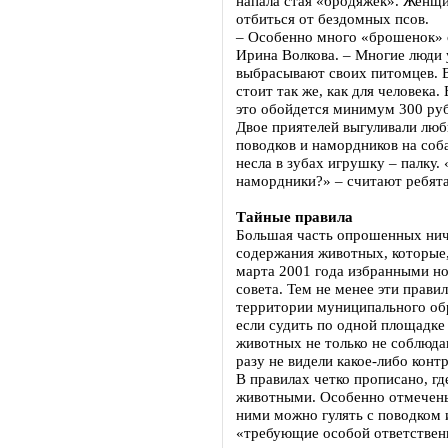
напала стая «бродяжек». Женщи
отбиться от бездомных псов.
– Особенно много «брошенок» с
Ирина Волкова. – Многие люди 
выбрасывают своих питомцев. В
стоит так же, как для человека.
это обойдется минимум 300 руб
Двое приятелей выгуливали лю
поводков и намордников на соба
несла в зубах игрушку – палку.
намордники?» – считают ребята
Тайные правила
Большая часть опрошенных нич
содержания животных, которые
марта 2001 года избранными н
совета. Тем не менее эти правил
территории муниципального об
если судить по одной площадке
животных не только не соблюда
разу не видели какое-либо кон
В правилах четко прописано, где
животными. Особенно отмечены
ними можно гулять с поводком и
«требующие особой ответствен