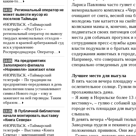
каким-то…
Лариса Павловна часто гуляет 
мемориального комплекса «Чер
Региональный оператор не
14:10
может вывезти мусор из
очищают от снега, весной она 
поселков Таймыра
молодежь там катается на скейт
#НОРИЛЬСК. «Таймырский
колясками мамы и, конечно, вы
телеграф» – «РостТех» –
подвигаться своих питомцев со
региональный оператор по вывозу
места для собачьих прогулок и 
твердых коммунальных отходов –
сотрудников пресс-службы адм
подало в краевой арбитражный суд
иск к управлению
власти подумали и о братьях н
Росприроднадзора. Оператор…
содержания животных в городе,
Например, что совершать моцио
На предприятиях
14:05
специально отведенных для это
Заполярного филиала
«Норникеля» зажигают елки
Лучшее место для выгула
#НОРИЛЬСК. «Таймырский
телеграф» – По традиции на
В пять часов вечера площадку 
предприятиях-передовиках в день
ослепительное солнце. Гуляли п
выполнения плана устанавливают
прохаживалась дама.
символ Нового года – елку и
– Я живу в Норильске более 13 
зажигают на ней гирлянды. Таким
вестнику», – гуляю с собакой зд
образом…
городе есть площадки для выгу
В Публичной библиотеке
13:25
слышала.
начали монтировать выставку
В девять вечера «Черный тюльп
«Книга Севера»
Заводчица пуделя и пекинеса ра
#НОРИЛЬСК. «Таймырский
положенных прививок. Они же до
телеграф» – Выставка «Книга
Севера» – завершающий этап
– Гуляю здесь, потому что рядо