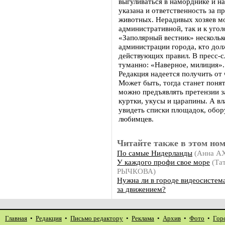
выгуливаться в наморднике и на
указана и ответственность за 
животных. Нерадивых хозяев мо
административной, так и к угол
«Заполярный вестник» нескольк
администрации города, кто дол
действующих правил. В пресс-с
туманно: «Наверное, милиция».
Редакция надеется получить от 
Может быть, тогда станет понят
можно предъявлять претензии з
куртки, укусы и царапины. А в
увидеть списки площадок, обор
любимцев.
Читайте также в этом ном
По самые Нидерланды
(Анна А
У каждого профи свое море
(Та
РЫЧКОВА)
Нужна ли в городе видеосистем
за движением?
Главная
•
Редакция
•
Письмо редактору
•
Реклама
•
Архив
•
Фото
•
Гор