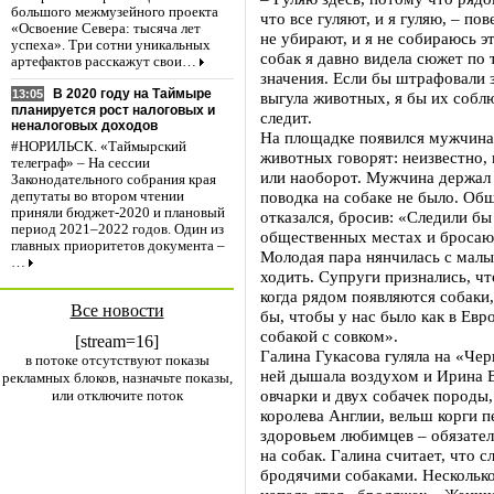
большого межмузейного проекта
что все гуляют, и я гуляю, – по
«Освоение Севера: тысяча лет
не убирают, и я не собираюсь эт
успеха». Три сотни уникальных
собак я давно видела сюжет по 
артефактов расскажут свои…
значения. Если бы штрафовали 
В 2020 году на Таймыре
13:05
выгула животных, я бы их соблю
планируется рост налоговых и
следит.
неналоговых доходов
На площадке появился мужчина 
#НОРИЛЬСК. «Таймырский
животных говорят: неизвестно, 
телеграф» – На сессии
или наоборот. Мужчина держал 
Законодательного собрания края
поводка на собаке не было. Об
депутаты во втором чтении
приняли бюджет-2020 и плановый
отказался, бросив: «Следили бы
период 2021–2022 годов. Один из
общественных местах и бросаю
главных приоритетов документа –
Молодая пара нянчилась с малы
…
ходить. Супруги признались, чт
когда рядом появляются собаки,
Все новости
бы, чтобы у нас было как в Евр
собакой с совком».
[stream=16]
Галина Гукасова гуляла на «Чер
в потоке отсутствуют показы
ней дышала воздухом и Ирина В
рекламных блоков, назначьте показы,
овчарки и двух собачек породы
или отключите поток
королева Англии, вельш корги 
здоровьем любимцев – обязател
на собак. Галина считает, что с
бродячими собаками. Несколько