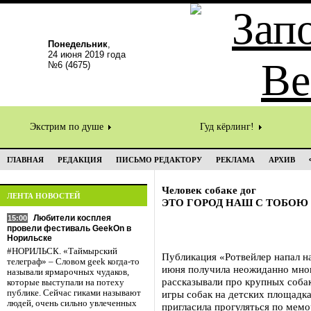
Понедельник
,
24 июня 2019 года
№6 (4675)
Экстрим по душе
Гуд кёрлинг!
ГЛАВНАЯ
РЕДАКЦИЯ
ПИСЬМО РЕДАКТОРУ
РЕКЛАМА
АРХИВ
Человек собаке дог
ЛЕНТА НОВОСТЕЙ
ЭТО ГОРОД НАШ С ТОБОЮ
Любители косплея
15:00
провели фестиваль GeekOn в
Норильске
#НОРИЛЬСК. «Таймырский
Публикация «Ротвейлер напал на
телеграф» – Словом geek когда-то
июня получила неожиданно мног
называли ярмарочных чудаков,
рассказывали про крупных собак
которые выступали на потеху
публике. Сейчас гиками называют
игры собак на детских площадк
людей, очень сильно увлеченных
пригласила прогуляться по мем