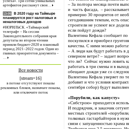
успеха». Три сотни уникальных
– За полтора месяца почти вып
артефактов расскажут свои…
и часть фасада, – рассказывает
В 2020 году на Таймыре
13:05
примерно 30 процентов от необ
планируется рост налоговых и
сегодняшним темпам, есть опасе
неналоговых доходов
строители не успеют все додел
#НОРИЛЬСК. «Таймырский
если пойдут дожди?
телеграф» – На сессии
Валентина Кефала сообщает по 
Законодательного собрания края
поскупился и приобрел грунтов
депутаты во втором чтении
приняли бюджет-2020 и плановый
качества. С ними можно работат
период 2021–2022 годов. Один из
– А люди как будут работать в 
главных приоритетов документа –
северном ветре? – задает вопр
…
что ли? Сейчас нужно ловить к
работать в три смены и в выхо
Все новости
обещают дожди уже со следую
Валентина Кефала уверяет по те
[stream=16]
добавит и что условия контрак
в потоке отсутствуют показы
сентября собор) будут выполне
рекламных блоков, назначьте показы,
или отключите поток
«Порубили, как капусту»
«Сибстрою» приходится исполь
И подрядчик, и заказчик сетуют 
местных строителей «порубили, 
толковых гастарбайтеров в нуж
связи с запущенностью храма в
Требуется еще 2,5 миллиона. Н