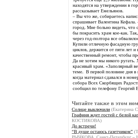
находятся на утверждении в го
рассказывает Емельянов.
– Вы что же, собираетесь напис
спрашивает Валентина Кефала. 
город. Мне больно видеть, что 
бы покрасить храм кое-как. Так
через год-полтора все обвалило
Купили отличную фасадную грун
циклов, держится от пяти лет и
качественный ремонт, чтобы пр
Да не хотим мы никого ругать.
красивый храм. «Заполярный ве
теме. В первой половине дня в п
когда материал сдавался в номе
собора Всех Скорбящих Радост
сообщил по телефону Георгий 
Читайте также в этом ном
Солнце выключили
(Екатерина
Графиня ждет гостей с белой ка
КОСТИКОВА)
До встречи!
“В душе остаюсь газетчиком”
(Т
РЫЧКОВА, Санкт-Петербург – 