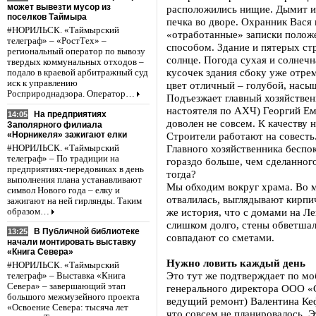
может вывезти мусор из
расположились нищие. Дымит и
поселков Таймыра
печка во дворе. Охранник Вася 
#НОРИЛЬСК. «Таймырский
«отработанные» записки полож
телеграф» – «РостТех» –
способом. Здание и пятерых стр
региональный оператор по вывозу
солнце. Погода сухая и солнечн
твердых коммунальных отходов –
кусочек здания сбоку уже отре
подало в краевой арбитражный суд
иск к управлению
цвет отличный – голубой, насы
Росприроднадзора. Оператор…
Подъезжает главный хозяйствен
настоятеля по АХЧ) Георгий Ем
На предприятиях
14:05
доволен не совсем. К качеству 
Заполярного филиала
«Норникеля» зажигают елки
Строители работают на совесть.
Главного хозяйственника беспо
#НОРИЛЬСК. «Таймырский
телеграф» – По традиции на
гораздо больше, чем сделанног
предприятиях-передовиках в день
тогда?
выполнения плана устанавливают
Мы обходим вокруг храма. Во 
символ Нового года – елку и
отвалилась, выглядывают кирп
зажигают на ней гирлянды. Таким
же история, что с домами на Л
образом…
слишком долго, стены обветшал
В Публичной библиотеке
13:25
совпадают со сметами.
начали монтировать выставку
«Книга Севера»
Нужно ловить каждый день
#НОРИЛЬСК. «Таймырский
Это тут же подтверждает по мо
телеграф» – Выставка «Книга
Севера» – завершающий этап
генерального директора ООО «
большого межмузейного проекта
ведущий ремонт) Валентина Кеф
«Освоение Севера: тысяча лет
что совсем не планировалось. Э