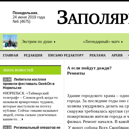
Понедельник
,
24 июня 2019 года
№6 (4675)
Экстрим по душе
«Легендарный» матч
ГЛАВНАЯ
РЕДАКЦИЯ
ПИСЬМО РЕДАКТОРУ
РЕКЛАМА
АРХИВ
А если пойдут дожди?
ЛЕНТА НОВОСТЕЙ
Ремонты
Любители косплея
15:00
провели фестиваль GeekOn в
Норильске
#НОРИЛЬСК. «Таймырский
Здание городского храма – одн
телеграф» – Словом geek когда-то
города. За последние годы оно
называли ярмарочных чудаков,
хозяева умудрялись делать на с
которые выступали на потеху
публике. Сейчас гиками называют
снаружи требовалась круглая с
людей, очень сильно увлеченных
пожертвовали жители города и 
каким-то…
филиал. Ремонт начался. В како
У ворот собора Всех Скорбящи
Региональный оператор не
14:10