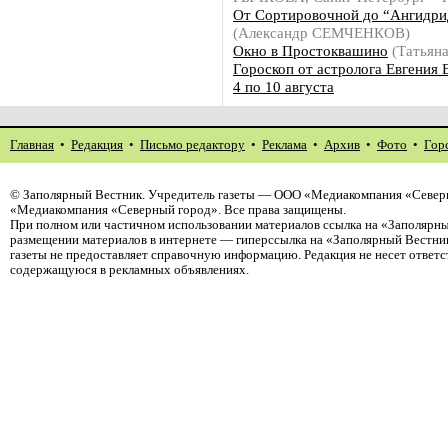
От Сортировочной до “Ангидри
(Александр СЕМЧЕНКОВ)
Окно в Простоквашино
(Татьян
Гороскоп от астролога Евгения 
4 по 10 августа
Главная
•
Редакция
•
Письмо редактору
•
Реклама
•
Архив
•
Фото
•
Гор
©
Заполярный Вестник
. Учредитель газеты — ООО «Медиакомпания «Северн
«Медиакомпания «Северный город». Все права защищены.
При полном или частичном использовании материалов ссылка на «Заполярны
размещении материалов в интернете — гиперссылка на «Заполярный Вестник
газеты не предоставляет справочную информацию. Редакция не несет ответ
содержащуюся в рекламных объявлениях.