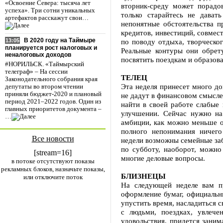
«Освоение Севера: тысяча лет
вторник-среду может порадо
успеха». Три сотни уникальных
только старайтесь не дава
артефактов расскажут свои…
непонятные обстоятельства п
кредитов, инвестиций, совмес
В 2020 году на Таймыре
по поводу отдыха, творческог
13:05
планируется рост налоговых и
Реальные контуры они обрет
неналоговых доходов
посвятить поездкам и образов
#НОРИЛЬСК. «Таймырский
телеграф» – На сессии
ТЕЛЕЦ
Законодательного собрания края
Эта неделя принесет много до
депутаты во втором чтении
приняли бюджет-2020 и плановый
не дадут в финансовом смысле
период 2021–2022 годов. Один из
найти в своей работе слабые
главных приоритетов документа –
улучшении. Сейчас нужно на
…
амбиции, как можно меньше об
полного непонимания ничего
Все новости
недели возможны семейные заб
по субботу, наоборот, можно
[stream=16]
многие деловые вопросы.
в потоке отсутствуют показы
рекламных блоков, назначьте показы,
БЛИЗНЕЦЫ
или отключите поток
На следующей неделе вам пр
оформление бумаг, официальны
упустить время, насладиться 
с людьми, поездках, увлече
удовольствия, придется заним