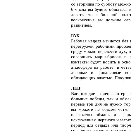
со вторника по субботу можно
6 числа вы будете общаться в
делать это с большой поль
воскресенья вы должны сер
развитием.
РАК
Рабочая неделя начнется без 
перегружен рабочими пробл
среду можно перевести дух, п
совершить марш-бросок в р
контакты будут носить в осн
атмосфера на работе, в чет
деловые и финансовые во
обладающих властью. Покупки 
ЛЕВ
Вас ожидает очень интерес
большие победы, так и обман
первые три дня не нужно тор
вы можете не совсем четко п
исключены обманы и аферы
исключением нервного и загру
период для отдыха или творч
совершить удачные поездки, 