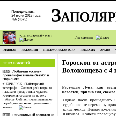
Понедельник
,
24 июня 2019 года
№6 (4675)
«Легендарный» матч
Гуд кёрлинг!
ГЛАВНАЯ
РЕДАКЦИЯ
ПИСЬМО РЕДАКТОРУ
РЕКЛАМА
АРХИВ
Гороскоп от астр
ЛЕНТА НОВОСТЕЙ
Волоконцева с 4 
Любители косплея
15:00
провели фестиваль GeekOn в
Норильске
#НОРИЛЬСК. «Таймырский
Растущая Луна, как всег
телеграф» – Словом geek когда-то
новостей, прилив сил, свеже
называли ярмарочных чудаков,
которые выступали на потеху
публике. Сейчас гиками называют
Однако после прошедшего С
людей, очень сильно увлеченных
судьбоносные перемены, прив
каким-то…
конца месяца. Первая половин
и бизнеса. Планеты провоциру
Региональный оператор не
14:10