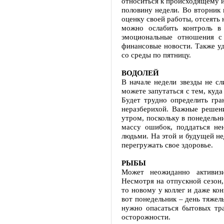
относиться к происходящему и
половину недели. Во вторник
оценку своей работы, отсеять
можно ослабить контроль в
эмоциональные отношения с
финансовые новости. Также у
со среды по пятницу.
ВОДОЛЕЙ
В начале недели звезды не с
можете запутаться с тем, куда
Будет трудно определить гр
неразберихой. Важные решен
утром, поскольку в понедельн
массу ошибок, поддаться не
людьми. На этой и будущей не
перегружать свое здоровье.
РЫБЫ
Может неожиданно активизи
Несмотря на отпускной сезон,
то новому у коллег и даже ко
вот понедельник – день тяжел
нужно опасаться бытовых тра
осторожности.