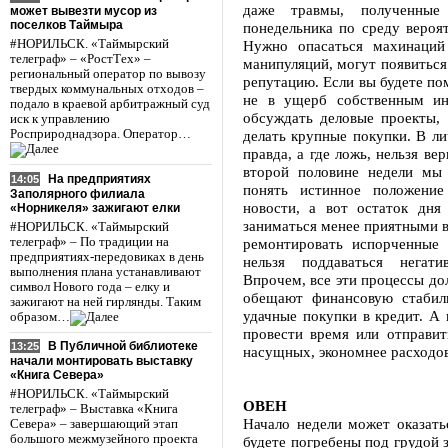
даже травмы, полученные
может вывезти мусор из
поселков Таймыра
понедельника по среду вероя
#НОРИЛЬСК. «Таймырский
Нужно опасаться махинаций 
телеграф» – «РостТех» –
манипуляций, могут появиться
региональный оператор по вывозу
репутацию. Если вы будете по
твердых коммунальных отходов –
не в ущерб собственным ин
подало в краевой арбитражный суд
обсуждать деловые проекты, 
иск к управлению
Росприроднадзора. Оператор…
делать крупные покупки. В ли
правда, а где ложь, нельзя в
второй половине недели мы
На предприятиях
14:05
понять истинное положение
Заполярного филиала
новости, а вот остаток дня
«Норникеля» зажигают елки
заниматься менее приятными в
#НОРИЛЬСК. «Таймырский
телеграф» – По традиции на
ремонтировать испорченные 
предприятиях-передовиках в день
нельзя поддаваться негат
выполнения плана устанавливают
Впрочем, все эти процессы до
символ Нового года – елку и
обещают финансовую стабиль
зажигают на ней гирлянды. Таким
удачные покупки в кредит. А 
образом…
провести время или отправит
В Публичной библиотеке
13:25
насущных, экономнее расходов
начали монтировать выставку
«Книга Севера»
#НОРИЛЬСК. «Таймырский
ОВЕН
телеграф» – Выставка «Книга
Начало недели может оказать
Севера» – завершающий этап
большого межмузейного проекта
будете погребены под грудой 