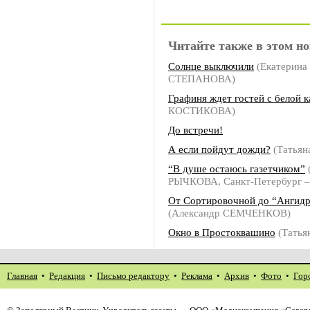
Читайте также в этом но
Солнце выключили
(Екатерина
СТЕПАНОВА)
Графиня ждет гостей с белой 
КОСТИКОВА)
До встречи!
А если пойдут дожди?
(Татья
“В душе остаюсь газетчиком”
РЫЧКОВА, Санкт-Петербург –
От Сортировочной до “Ангид
(Александр СЕМЧЕНКОВ)
Окно в Простоквашино
(Тать
Главная
•
Редакция
•
Письмо редактору
•
Реклама
•
Архив
•
Фото
•
Гор