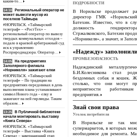
каким-то…
ПОДРОБНОСТИ
Региональный оператор не
14:10
В Норильске продолжает ра
может вывезти мусор из
директор ГМК «Норильский
поселков Таймыра
Батехин. Известно, что в слу
#НОРИЛЬСК. «Таймырский
должность гендирект
телеграф» – «РостТех» –
Стржалковского, Батехин прод
региональный оператор по вывозу
«Норникеля», а значит, и Запо
твердых коммунальных отходов –
подало в краевой арбитражный суд
иск к управлению
«Надежду» заполонили
Росприроднадзора. Оператор…
ПРОМБЕЗОПАСНОСТЬ
На предприятиях
14:05
Заполярного филиала
Надеждинский металлургич
«Норникеля» зажигают елки
Б.И.Колесникова стал ро
#НОРИЛЬСК. «Таймырский
бездомных собак и кошек. Ж
телеграф» – По традиции на
столько, что они могут пр
предприятиях-передовиках в день
неприятности работникам
выполнения плана устанавливают
предприятия.
символ Нового года – елку и
зажигают на ней гирлянды. Таким
образом…
Знай свои права
В Публичной библиотеке
13:25
Уголок потребителя
начали монтировать выставку
«Книга Севера»
В Норильске не так мног
#НОРИЛЬСК. «Таймырский
супермаркетов, в которых мож
телеграф» – Выставка «Книга
необходимое для ремонта. Ма
Севера» – завершающий этап