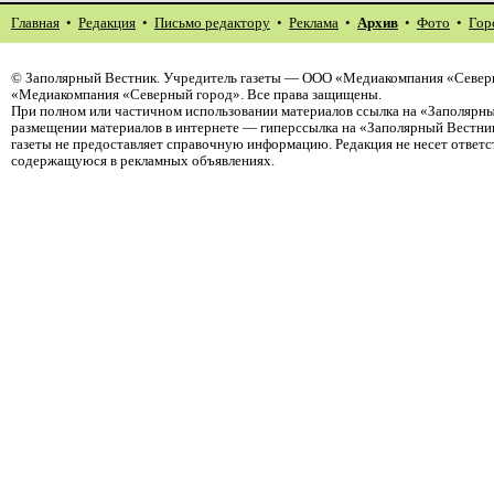
Главная
•
Редакция
•
Письмо редактору
•
Реклама
•
Архив
•
Фото
•
Гор
©
Заполярный Вестник
. Учредитель газеты — ООО «Медиакомпания «Северн
«Медиакомпания «Северный город». Все права защищены.
При полном или частичном использовании материалов ссылка на «Заполярны
размещении материалов в интернете — гиперссылка на «Заполярный Вестник
газеты не предоставляет справочную информацию. Редакция не несет ответ
содержащуюся в рекламных объявлениях.