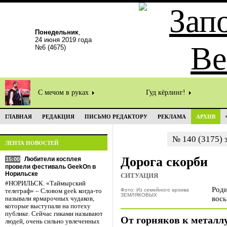
Понедельник
,
24 июня 2019 года
№6 (4675)
С мечом в руках
Гуд кёрлинг!
ГЛАВНАЯ
РЕДАКЦИЯ
ПИСЬМО РЕДАКТОРУ
РЕКЛАМА
АРХИВ
№ 140 (3175) з
ЛЕНТА НОВОСТЕЙ
Дорога скорби
Любители косплея
15:00
провели фестиваль GeekOn в
Норильске
СИТУАЦИЯ
#НОРИЛЬСК. «Таймырский
Роди
Фото: Из семейного архива
телеграф» – Словом geek когда-то
ЗЕМЛЯКОВЫХ
вось
называли ярмарочных чудаков,
которые выступали на потеху
публике. Сейчас гиками называют
От горняков к металл
людей, очень сильно увлеченных