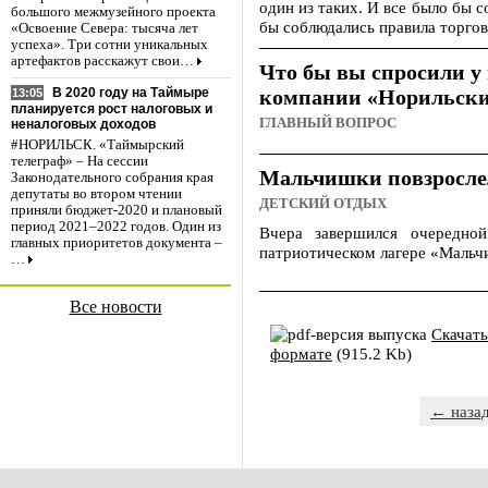
один из таких. И все было бы 
большого межмузейного проекта
бы соблюдались правила торгов
«Освоение Севера: тысяча лет
успеха». Три сотни уникальных
артефактов расскажут свои…
Что бы вы спросили у
компании «Норильски
В 2020 году на Таймыре
13:05
планируется рост налоговых и
ГЛАВНЫЙ ВОПРОС
неналоговых доходов
#НОРИЛЬСК. «Таймырский
телеграф» – На сессии
Мальчишки повзросле
Законодательного собрания края
депутаты во втором чтении
ДЕТСКИЙ ОТДЫХ
приняли бюджет-2020 и плановый
период 2021–2022 годов. Один из
Вчера завершился очередной
главных приоритетов документа –
патриотическом лагере «Мальч
…
Все новости
Скачать
формате
(915.2 Kb)
← наза